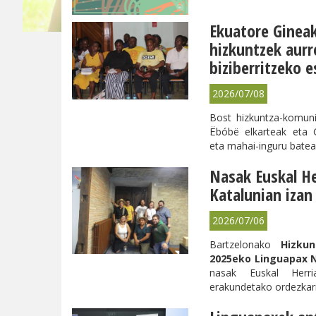
Ekuatore Gineak
hizkuntzek aur
biziberritzeko 
2026/07/08
Bost hizkuntza-komuni
Ëbóbë elkarteak eta 
eta mahai-inguru batea
Nasak Euskal He
Katalunian izan
2026/07/06
Bartzelonako
Hizku
2025eko Linguapax N
nasak Euskal Herri
erakundetako ordezkari