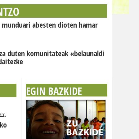
NTZO
o: munduari abesten dioten hamar
za duten komunitateak «belaunaldi
daitezke
EGIN BAZKIDE
an)
eko