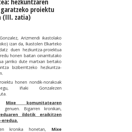
ea: hezkuntzaren
 garatzeko proiektu
(III. zatia)
 Gonzalez, Arizmendi ikastolako
ko) izan da, Ikastolen Elkarteko
atz duen hezkuntza-proiektua
redu honen baitan oinarritutako
ua jarriko dute martxan bertako
ntza biziberritzeko hezkuntza-
n.
proiektu honen nondik-norakoak
zuegu, Iñaki Gonzalezen
uta.
,
Mixe komunitatearen
 genuen. Bigarren kronikan,
reduaren ildotik eraikitzen
-eredua.
ken kronika honetan,
Mixe