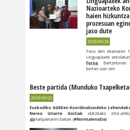
Linguapaxek an
Nazioarteko Ko
haien hizkuntza
prozesuan egind
jaso dute
2026/06/26
Pasa den ekainaren 1
Linguapaxek antolatu
Foroa
, Bartzelonan.
bertan izan zen
Beste partida (Munduko Txapelketa
2026/06/22
Euskadiko GGKEen Koordinakundeko Lehendak
Nerea Uriarte Goitiak
idatzitako iritzi-arti
da
kanpainaren baitan (
#NormalenaDa)