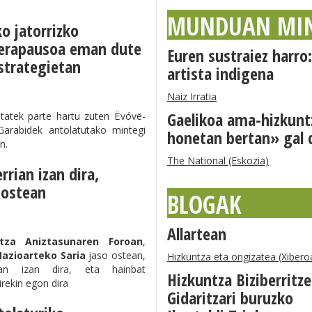
MUNDUAN MI
o jatorrizko
rerapausoa eman dute
Euren sustraiez harr
estrategietan
artista indigena
Naiz Irratia
Gaelikoa ama-hizkunt
tatek parte hartu zuten Ëvóvë-
Garabidek antolatutako mintegi
honetan bertan» gal 
n.
The National (Eskozia)
rrian izan dira,
 ostean
BLOGAK
Allartean
ntza Aniztasunaren Foroan
,
azioarteko Saria
jaso ostean,
Hizkuntza eta ongizatea (Xibero
an izan dira, eta hainbat
Hizkuntza Biziberritz
rekin egon dira
Gidaritzari buruzko