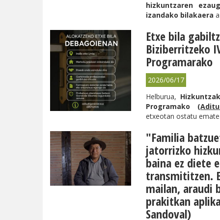
hizkuntzaren ezaug
izandako bilakaera
a
Etxe bila gabilt
Biziberritzeko I
Programarako
2026/06/17
Helburua,
Hizkuntzak
Programako (
Adit
etxeotan ostatu ematea 
"Familia batzue
jatorrizko hizku
baina ez diete 
transmititzen. E
mailan, araudi b
prakitkan aplik
Sandoval)