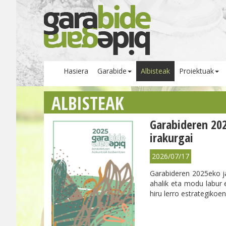
Hasiera
Garabide
Albisteak
Proiektuak
ALBISTEAK
Garabideren 20
irakurgai
2026/07/17
Garabideren 2025eko j
ahalik eta modu labur 
hiru lerro estrategikoe