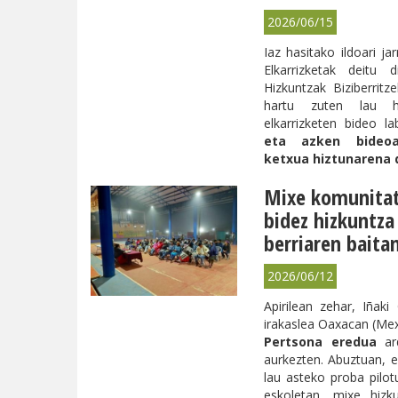
2026/06/15
Iaz hasitako ildoari ja
Elkarrizketak deitu
Hizkuntzak Biziberri
hartu zuten lau hiz
elkarrizketen bideo la
eta azken bideo
ketxua hiztunarena 
Mixe komunitat
bidez hizkuntza
berriaren baitan 
2026/06/12
Apirilean zehar, Iñaki
irakaslea Oaxacan (Mexi
Pertsona eredua
ard
aurkezten. Abuztuan, e
lau asteko proba pilot
eskoletan, mixe hizku