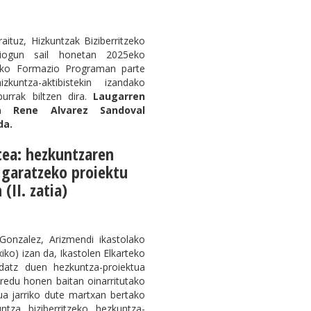
rraituz, Hizkuntzak Biziberritzeko
 diogun sail honetan 2025eko
tzeko Formazio Programan parte
kuntza-aktibistekin izandako
burrak biltzen dira.
Laugarren
a Rene Alvarez Sandoval
da.
ea: hezkuntzaren
 garatzeko proiektu
(II. zatia)
 Gonzalez, Arizmendi ikastolako
ko) izan da, Ikastolen Elkarteko
atz duen hezkuntza-proiektua
redu honen baitan oinarritutako
ua jarriko dute martxan bertako
ntza biziberritzeko hezkuntza-