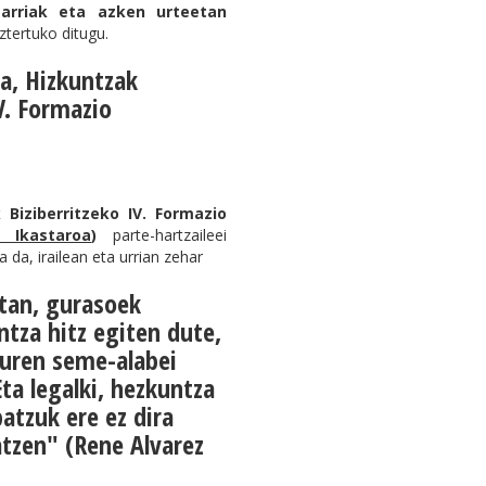
arriak eta azken urteetan
ztertuko ditugu.
za, Hizkuntzak
V. Formazio
 Biziberritzeko IV. Formazio
u Ikastaroa
)
parte-hartzaileei
da, irailean eta urrian zehar
tan, gurasoek
ntza hitz egiten dute,
euren seme-alabei
ta legalki, hezkuntza
atzuk ere ez dira
atzen" (Rene Alvarez