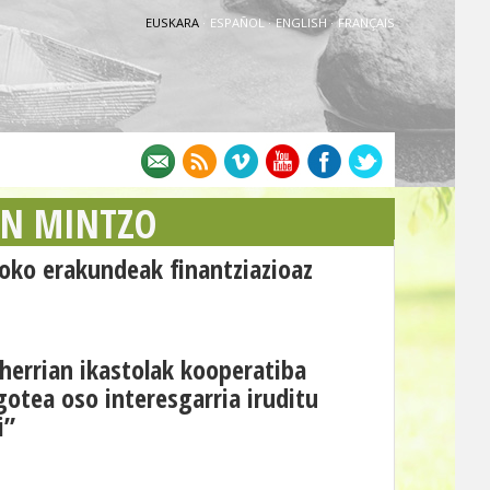
EUSKARA
·
ESPAÑOL
·
ENGLISH
·
FRANÇAIS
AN MINTZO
oko erakundeak finantziazioaz
 herrian ikastolak kooperatiba
otea oso interesgarria iruditu
i”