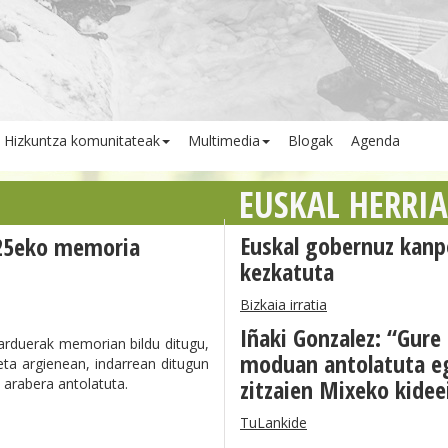
Hizkuntza komunitateak
Multimedia
Blogak
Agenda
EUSKAL HERRI
Euskal gobernuz kanp
25eko memoria
kezkatuta
Bizkaia irratia
Iñaki Gonzalez: “Gure
arduerak memorian bildu ditugu,
moduan antolatuta eg
eta argienean, indarrean ditugun
zitzaien Mixeko kidee
n arabera antolatuta.
TuLankide