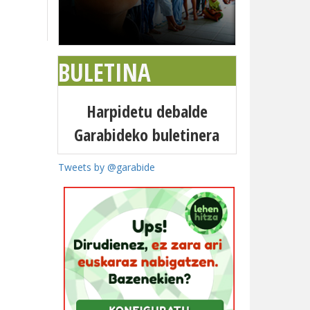
BULETINA
Harpidetu debalde
Garabideko buletinera
Tweets by @garabide