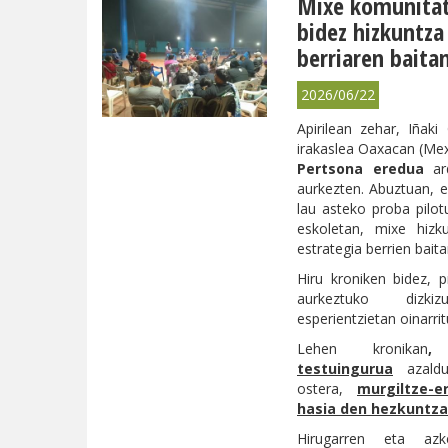
Mixe komunitat
bidez hizkuntza
berriaren baitan 
2026/06/22
Apirilean zehar, Iñaki
irakaslea Oaxacan (Mexi
Pertsona eredua
ard
aurkezten. Abuztuan, e
lau asteko proba pilot
eskoletan, mixe hizku
estrategia berrien baita
Hiru kroniken bidez, 
aurkeztuko dizki
esperientzietan oinarrit
Lehen kronikan
testuingurua
azaldu
ostera,
murgiltze-e
hasia den hezkuntza
Hirugarren eta az