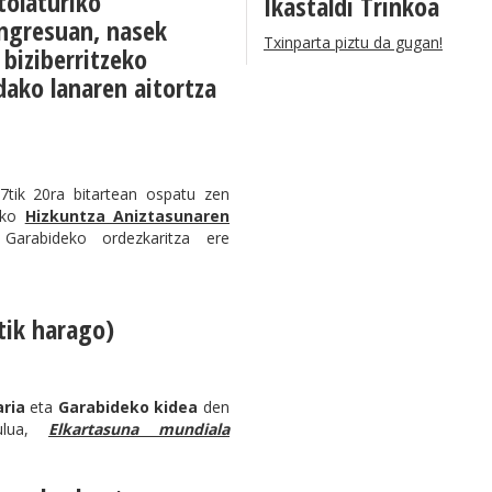
tolaturiko
Ikastaldi Trinkoa
ngresuan, nasek
Txinparta piztu da gugan!
 biziberritzeko
ako lanaren aitortza
7tik 20ra bitartean ospatu zen
riko
Hizkuntza Aniztasunaren
 Garabideko ordezkaritza ere
tik harago)
aria
eta
Garabideko kidea
den
kulua,
Elkartasuna mundiala