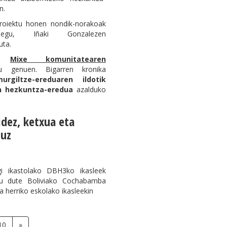
n.
proiektu honen nondik-norakoak
zuegu, Iñaki Gonzalezen
uta.
,
Mixe komunitatearen
 genuen. Bigarren kronika
urgiltze-ereduaren ildotik
en hezkuntza-eredua
azalduko
dez, ketxua eta
tuz
i ikastolako DBH3ko ikasleek
tu dute Boliviako Cochabamba
herriko eskolako ikasleekin
10
»