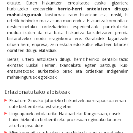
dituzte. Euren hizkuntzen errealitatea euskal gizartera
hurbiltzeko xedearekin
herriz-herri antolatzen ditugu
mahai-inguruak
ikastaroak iraun bitartean eta, noski, bi
urtetik behineko maiztasuna mantenduz. Hizkuntza komunitate
desberdinetako ordezkariekin esperientziak partekatzeko
modua izaten da eta baita hizkuntza lankidetzaren premia
bistaratzeko modu eraginkorra ere. Garabidek laguntzaile
dituen herri, enpresa, zein eskola edo kultur elkarteen bitartez
obratzen ditugu ekitaldiak.
Beraz, urtero antolatzen ditugu herriz-herriko sentsibilizazio
ekintzak Euskal Herrian, txandakatu egiten baititugu ikus-
entzunezkoak aurkezteko birak eta ordezkari indigenekin
mahai-inguruak egitekoak.
Erlazionatutako albisteak
Ekuatore Gineako jatorrizko hizkuntzek aurrerapausoa eman
dute biziberritzeko estrategietan
Linguapaxek antolaturiko Nazioarteko Kongresuan, nasek
haien hizkuntza biziberritzeko prozesuan egindako lanaren
aitortza jaso dute
Mixe komunitatea: hezkuntzaren bidez hizkuntza garatzeko