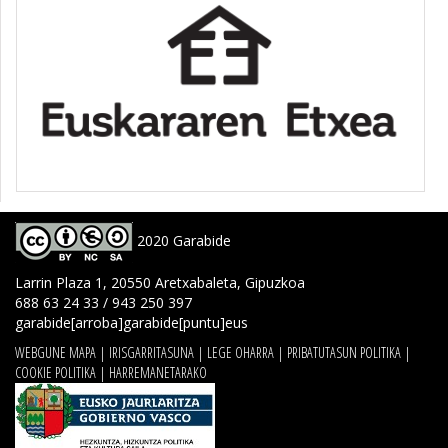
2020 Garabide
Larrin Plaza 1, 20550 Aretxabaleta, Gipuzkoa
688 63 24 33 / 943 250 397
garabide[arroba]garabide[puntu]eus
WEBGUNE MAPA
|
IRISGARRITASUNA
|
LEGE OHARRA
|
PRIBATUTASUN POLITIKA
|
COOKIE POLITIKA
|
HARREMANETARAKO