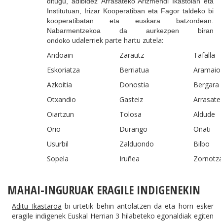
ditugu, adibidez Arrasateko Arizmendi Ikastolan eta
Institutuan, Irizar Kooperatiban eta Fagor taldeko bi
kooperatibatan eta euskara batzordean.
Nabarmentzekoa da aurkezpen biran
udalerriek parte hartu zutela:
ondoko
Andoain
Zarautz
Tafalla
Eskoriatza
Berriatua
Aramaio
Azkoitia
Donostia
Bergara
Otxandio
Gasteiz
Arrasate
Oiartzun
Tolosa
Aldude
Orio
Durango
Oñati
Usurbil
Zalduondo
Bilbo
Sopela
Iruñea
Zornotz
MAHAI-INGURUAK ERAGILE INDIGENEKIN
Aditu Ikastaroa
bi urtetik behin antolatzen da eta horri esker
eragile indigenek Euskal Herrian 3 hilabeteko egonaldiak egiten