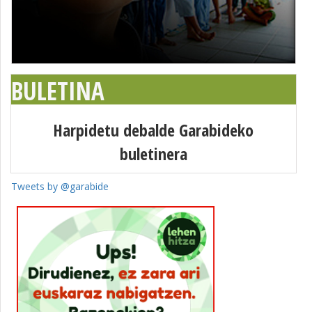
BULETINA
Harpidetu debalde Garabideko
buletinera
Tweets by @garabide