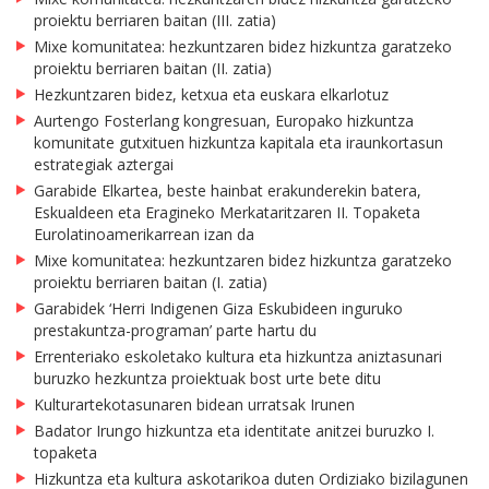
proiektu berriaren baitan (III. zatia)
Mixe komunitatea: hezkuntzaren bidez hizkuntza garatzeko
proiektu berriaren baitan (II. zatia)
Hezkuntzaren bidez, ketxua eta euskara elkarlotuz
Aurtengo Fosterlang kongresuan, Europako hizkuntza
komunitate gutxituen hizkuntza kapitala eta iraunkortasun
estrategiak aztergai
Garabide Elkartea, beste hainbat erakunderekin batera,
Eskualdeen eta Eragineko Merkataritzaren II. Topaketa
Eurolatinoamerikarrean izan da
Mixe komunitatea: hezkuntzaren bidez hizkuntza garatzeko
proiektu berriaren baitan (I. zatia)
Garabidek ‘Herri Indigenen Giza Eskubideen inguruko
prestakuntza-programan’ parte hartu du
Errenteriako eskoletako kultura eta hizkuntza aniztasunari
buruzko hezkuntza proiektuak bost urte bete ditu
Kulturartekotasunaren bidean urratsak Irunen
Badator Irungo hizkuntza eta identitate anitzei buruzko I.
topaketa
Hizkuntza eta kultura askotarikoa duten Ordiziako bizilagunen