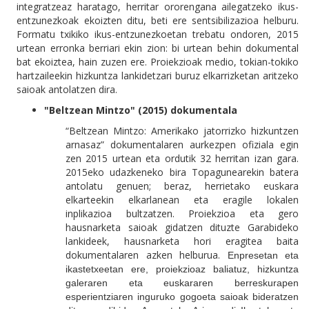
integratzeaz haratago, herritar ororengana ailegatzeko ikus-
entzunezkoak ekoizten ditu, beti ere sentsibilizazioa helburu.
Formatu txikiko ikus-entzunezkoetan trebatu ondoren, 2015
urtean erronka berriari ekin zion: bi urtean behin dokumental
bat ekoiztea, hain zuzen ere. Proiekzioak medio, tokian-tokiko
hartzaileekin hizkuntza lankidetzari buruz elkarrizketan aritzeko
saioak antolatzen dira.
"Beltzean Mintzo" (2015) dokumentala
“Beltzean Mintzo: Amerikako jatorrizko hizkuntzen
arnasaz” dokumentalaren aurkezpen ofiziala egin
zen 2015 urtean eta ordutik 32 herritan izan gara.
2015eko udazkeneko bira Topagunearekin batera
antolatu genuen; beraz, herrietako euskara
elkarteekin elkarlanean eta eragile lokalen
inplikazioa bultzatzen. Proiekzioa eta gero
hausnarketa saioak gidatzen dituzte Garabideko
lankideek, hausnarketa hori eragitea baita
dokumentalaren azken helburua.
Enpresetan eta
ikastetxeetan ere, proiekzioaz baliatuz, hizkuntza
galeraren eta euskararen berreskurapen
esperientziaren inguruko gogoeta saioak bideratzen