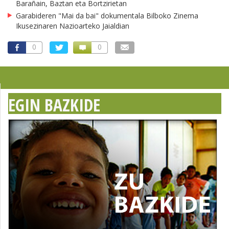
Barañain, Baztan eta Bortzirietan
Garabideren "Mai da bai" dokumentala Bilboko Zinema
Ikusezinaren Nazioarteko Jaialdian
0
0
EGIN BAZKIDE