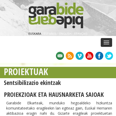
EUSKARA
·
ESPAÑOL
·
ENGLISH
·
FRANÇAIS
Menu
PROIEKTUAK
Sentsibilizazio ekintzak
PROIEKZIOAK ETA HAUSNARKETA SAIOAK
Garabide Elkarteak, munduko hegoaldeko hizkuntza
komunitateetako eragileekin lan egiteaz gain, Euskal Herriaren
aktibazioa eragin nahi du. Gizarte eragileak proiektuetan