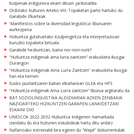
bizipenak erdigunera ekarri dituen jardunaldia
Ordiziako Kulturen Arteko VIII. Topaketan parte hartuko du
Garabide Elkarteak
'Manifiestos sobre la diversidad lingüística' liburuaren
aurkezpena
Hizkuntza gutxituetako itzulpengintza eta interpretazioari
buruzko topaketa birtuala
Garabide hezkuntzan, baina nor-nori-nork?
“Hizkuntza indigenak ama lurra zaintzen” erakusketa ikusgai
Durangon
“Hizkuntza Indigenak Ama Lurra Zaintzen” erakusketa ikusgai
han eta hemen
Eusko Jaurlaritzaren baitan elkarlanean GLEA eta HPS
“Hizkuntza indigenak Ama Lurra zaintzen” liburua argitaratu da
BAT SOZIOLINGUISTIKA ALDIZKARIAK AZKEN ZENBAKIA
NAZIOARTEKO HIZKUNTZEN GARAPEN-LANKIDETZARI
ESKAINI DIO
UNESCOk 2022-2032 Hizkuntza Indigenen Hamarkada
izendatu du eta hiztunen eskubideak hartu ditu ardatz
Nafarroako estreinaldi bira eginen du “Wayé” dokumentalak