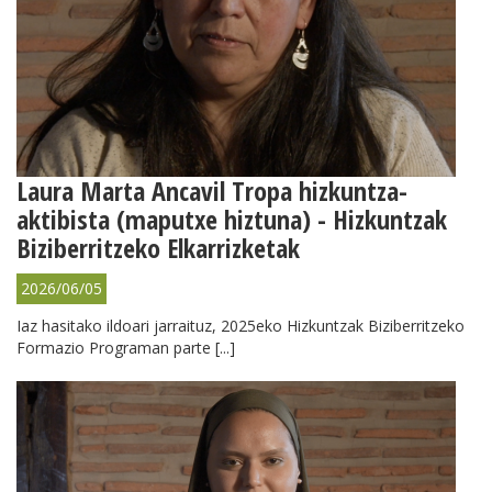
Laura Marta Ancavil Tropa hizkuntza-
aktibista (maputxe hiztuna) - Hizkuntzak
Biziberritzeko Elkarrizketak
2026/06/05
Iaz hasitako ildoari jarraituz, 2025eko Hizkuntzak Biziberritzeko
Formazio Programan parte [...]