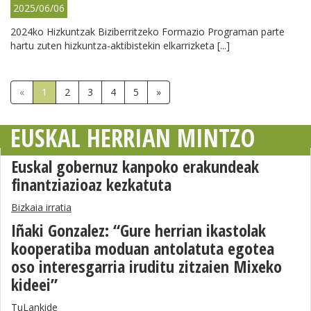
2025/06/06
2024ko Hizkuntzak Biziberritzeko Formazio Programan parte
hartu zuten hizkuntza-aktibistekin elkarrizketa [...]
«
1
2
3
4
5
»
EUSKAL HERRIAN MINTZO
Euskal gobernuz kanpoko erakundeak
finantziazioaz kezkatuta
Bizkaia irratia
Iñaki Gonzalez: “Gure herrian ikastolak
kooperatiba moduan antolatuta egotea
oso interesgarria iruditu zitzaien Mixeko
kideei”
TuLankide