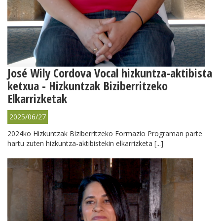
José Wily Cordova Vocal hizkuntza-aktibista
ketxua - Hizkuntzak Biziberritzeko
Elkarrizketak
2025/06/27
2024ko Hizkuntzak Biziberritzeko Formazio Programan parte
hartu zuten hizkuntza-aktibistekin elkarrizketa [...]