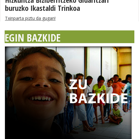
buruzko Ikastaldi Trinkoa
Txinparta piztu da gugan!
EGIN BAZKIDE