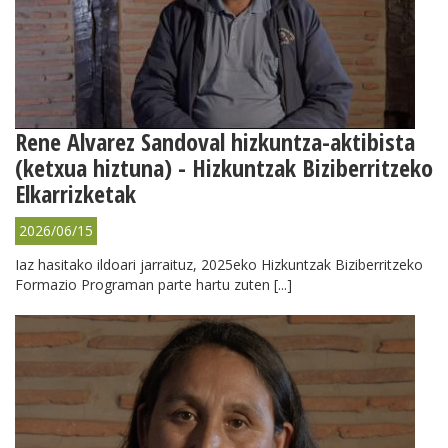
Rene Alvarez Sandoval hizkuntza-aktibista
(ketxua hiztuna) - Hizkuntzak Biziberritzeko
Elkarrizketak
2026/06/15
Iaz hasitako ildoari jarraituz, 2025eko Hizkuntzak Biziberritzeko
Formazio Programan parte hartu zuten [...]