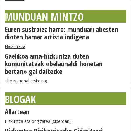
MUNDUAN MINTZO
Euren sustraiez harro: munduari abesten
dioten hamar artista indigena
Naiz Irratia
Gaelikoa ama-hizkuntza duten
komunitateak «belaunaldi honetan
bertan» gal daitezke
The National (Eskozia)
BLOGAK
Allartean
Hizkuntza eta ongizatea (Xiberoan)
Hizkuntza Biziberritzeko Gidaritzari