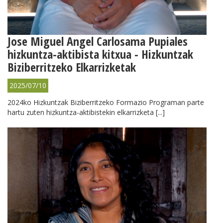
Jose Miguel Angel Carlosama Pupiales
hizkuntza-aktibista kitxua - Hizkuntzak
Biziberritzeko Elkarrizketak
2025/07/10
2024ko Hizkuntzak Biziberritzeko Formazio Programan parte
hartu zuten hizkuntza-aktibistekin elkarrizketa [...]