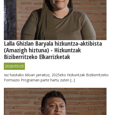
Lalla Ghizlan Baryala hizkuntza-aktibista
(Amazigh hiztuna) - Hizkuntzak
Biziberritzeko Elkarrizketak
2026/05/25
Iaz hasitako ildoari jarraituz, 2025eko Hizkuntzak Biziberritzeko
Formazio Programan parte hartu zuten [...]