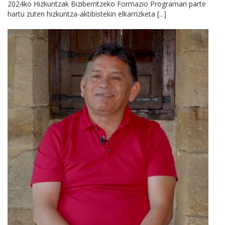
2024ko Hizkuntzak Biziberritzeko Formazio Programan parte
hartu zuten hizkuntza-aktibistekin elkarrizketa [...]