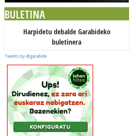
BULETINA
Harpidetu debalde Garabideko
buletinera
Tweets by @garabide