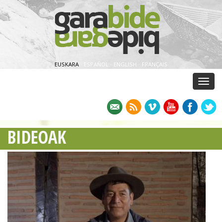
EUSKARA
·
ESPAÑOL
·
ENGLISH
·
FRANÇAIS
Menu
BIDEOAK