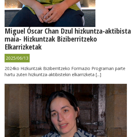
Miguel Óscar Chan Dzul hizkuntza-aktibista
maia- Hizkuntzak Biziberritzeko
Elkarrizketak
2025/06/13
2024ko Hizkuntzak Biziberritzeko Formazio Programan parte
hartu zuten hizkuntza-aktibistekin elkarrizketa [...]