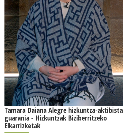
Tamara Daiana Alegre hizkuntza-aktibista
guarania - Hizkuntzak Biziberritzeko
Elkarrizketak