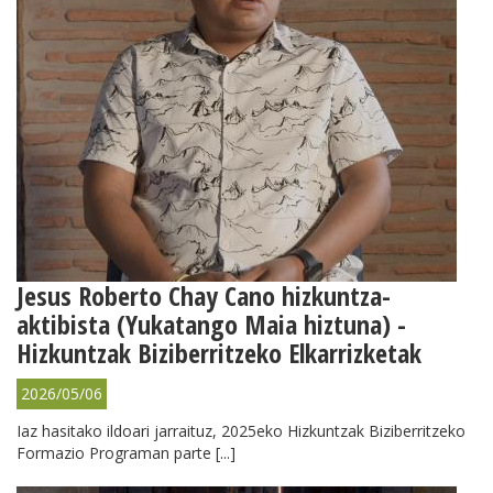
Jesus Roberto Chay Cano hizkuntza-
aktibista (Yukatango Maia hiztuna) -
Hizkuntzak Biziberritzeko Elkarrizketak
2026/05/06
Iaz hasitako ildoari jarraituz, 2025eko Hizkuntzak Biziberritzeko
Formazio Programan parte [...]