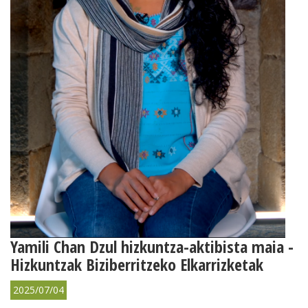
Yamili Chan Dzul hizkuntza-aktibista maia -
Hizkuntzak Biziberritzeko Elkarrizketak
2025/07/04