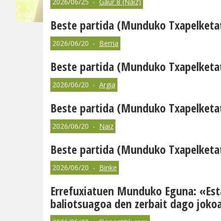
2026/06/25 -
Gaur 8 (Naiz)
Beste partida (Munduko Txapelketa
2026/06/20 -
Berria
Beste partida (Munduko Txapelketa
2026/06/20 -
Argia
Beste partida (Munduko Txapelketa
2026/06/20 -
Naiz
Beste partida (Munduko Txapelketa
2026/06/20 -
Binke
Errefuxiatuen Munduko Eguna: «Esta
baliotsuagoa den zerbait dago joko