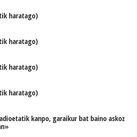
tik haratago)
tik haratago)
tik haratago)
tik haratago)
dioetatik kanpo, garaikur bat baino askoz
an»