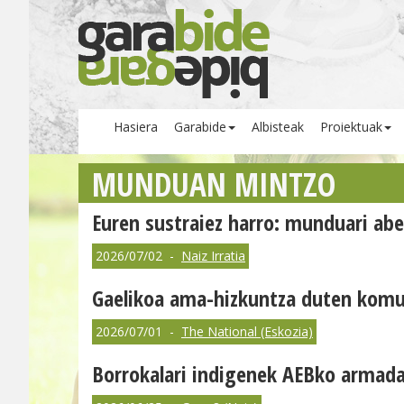
Hasiera
Garabide
Albisteak
Proiektuak
MUNDUAN MINTZO
Euren sustraiez harro: munduari abe
2026/07/02 -
Naiz Irratia
Gaelikoa ama-hizkuntza duten komun
2026/07/01 -
The National (Eskozia)
Borrokalari indigenek AEBko armada 