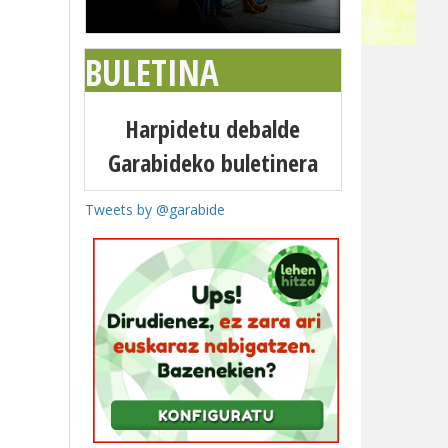
BULETINA
Harpidetu debalde
Garabideko buletinera
Tweets by @garabide