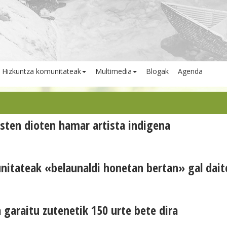
Hizkuntza komunitateak
Multimedia
Blogak
Agenda
sten dioten hamar artista indigena
itateak «belaunaldi honetan bertan» gal dait
garaitu zutenetik 150 urte bete dira