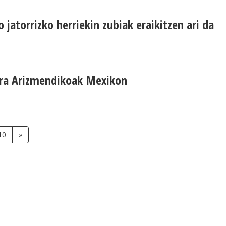
 jatorrizko herriekin zubiak eraikitzen ari da
dira Arizmendikoak Mexikon
10
»