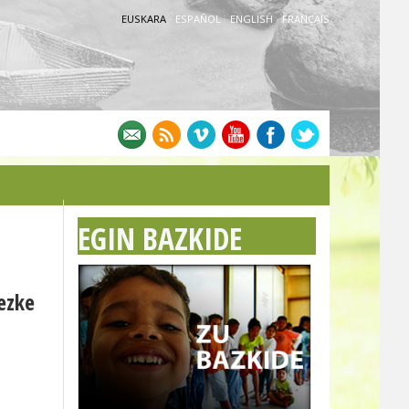
EUSKARA
·
ESPAÑOL
·
ENGLISH
·
FRANÇAIS
EGIN BAZKIDE
ezke