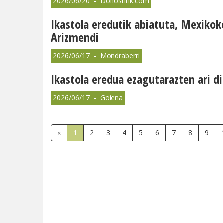
2026/06/20 -
Donostitik.com
Ikastola eredutik abiatuta, Mexikoko
Arizmendi
2026/06/17 -
Mondraberri
Ikastola eredua ezagutarazten ari 
2026/06/17 -
Goiena
«
1
2
3
4
5
6
7
8
9