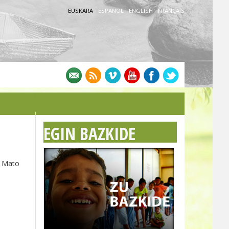
EUSKARA
·
ESPAÑOL
·
ENGLISH
·
FRANÇAIS
EGIN BAZKIDE
a Mato