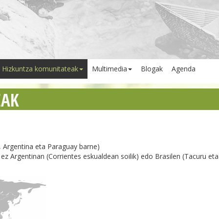
Hizkuntza komunitateak
Multimedia
Blogak
Agenda
EAK
il, Argentina eta Paraguay barne)
, ez Argentinan (Corrientes eskualdean soilik) edo Brasilen (Tacuru et