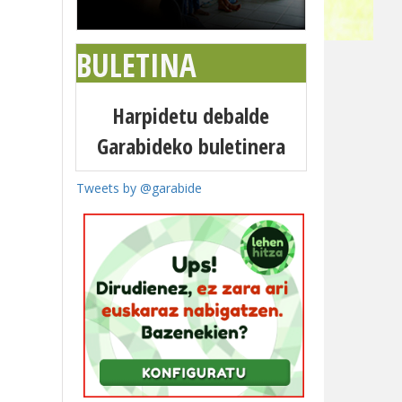
BULETINA
Harpidetu debalde
Garabideko buletinera
Tweets by @garabide