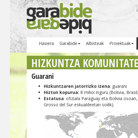
Hasiera
Garabide
Albisteak
Proiektuak
HIZKUNTZA KOMUNITAT
Guarani
Hizkuntzaren jatorrizko izena
: guarani
Hiztun kopurua:
8 milioi inguru (Bolivia, Bras
Estatusa
: ofiziala Paraguay eta Bolivia osoan
Grosso del Sur eskualdeetan soilik).