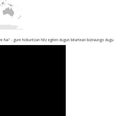
ñai" - gure hizkuntzan hitz egiten dugun bitartean biziraungo dugu.