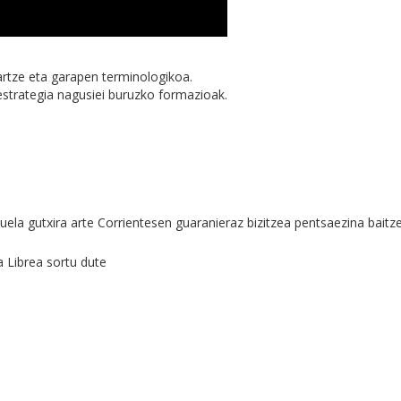
rtze eta garapen terminologikoa.
n estrategia nagusiei buruzko formazioak.
a gutxira arte Corrientesen guaranieraz bizitzea pentsaezina baitz
a Librea sortu dute