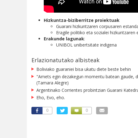
Hizkuntza-biziberritze proiektuak
Guarani hizkuntzaren corpusaren estanda
Eragile politiko eta sozialei hizkuntzare
Erakunde lagunak
:
UNIBOL unibertsitate indigena
Erlazionatutako albisteak
Boliviako guaraniei bisa ukatu diete beste behin
"Amets egin dezakegun momentu batean gaude, duel
(Tamara Alegre)
Argentinako Corrientes probintzian Guarani Katedr
Eho, Evo, eho.
0
0