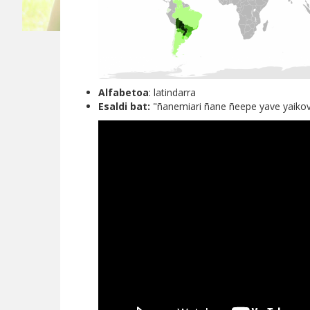
Alfabetoa
: latindarra
Esaldi bat:
"ñanemiari ñane ñeepe yave yaikove 