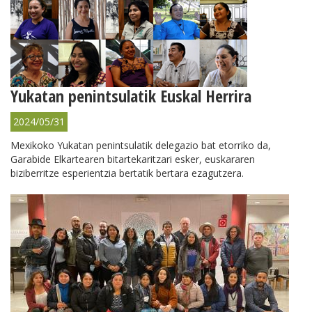
Yukatan penintsulatik Euskal Herrira
2024/05/31
Mexikoko Yukatan penintsulatik delegazio bat etorriko da,
Garabide Elkartearen bitartekaritzari esker, euskararen
biziberritze esperientzia bertatik bertara ezagutzera.