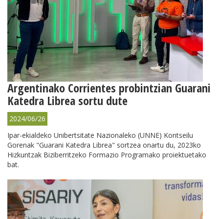
Argentinako Corrientes probintzian Guarani
Katedra Librea sortu dute
2024/06/26
Ipar-ekialdeko Unibertsitate Nazionaleko (UNNE) Kontseilu
Gorenak "Guarani Katedra Librea" sortzea onartu du, 2023ko
Hizkuntzak Biziberritzeko Formazio Programako proiektuetako
bat.