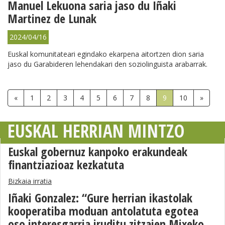
Manuel Lekuona saria jaso du Iñaki
Martinez de Lunak
2024/04/16
Euskal komunitateari egindako ekarpena aitortzen dion saria
jaso du Garabideren lehendakari den soziolinguista arabarrak.
«
1
2
3
4
5
6
7
8
9
10
»
EUSKAL HERRIAN MINTZO
Euskal gobernuz kanpoko erakundeak
finantziazioaz kezkatuta
Bizkaia irratia
Iñaki Gonzalez: “Gure herrian ikastolak
kooperatiba moduan antolatuta egotea
oso interesgarria iruditu zitzaien Mixeko