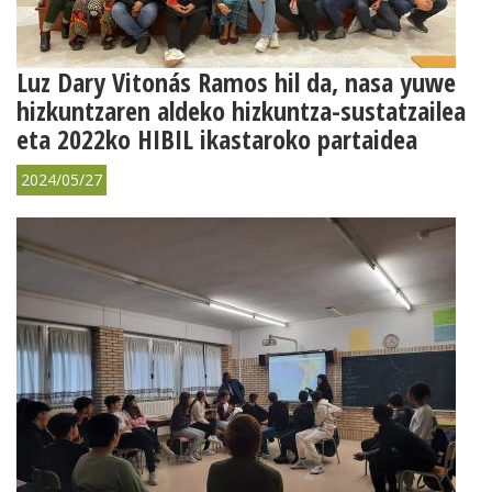
Luz Dary Vitonás Ramos hil da, nasa yuwe
hizkuntzaren aldeko hizkuntza-sustatzailea
eta 2022ko HIBIL ikastaroko partaidea
2024/05/27