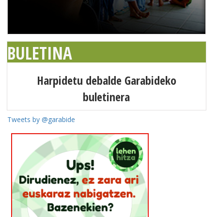
BULETINA
Harpidetu debalde Garabideko
buletinera
Tweets by @garabide