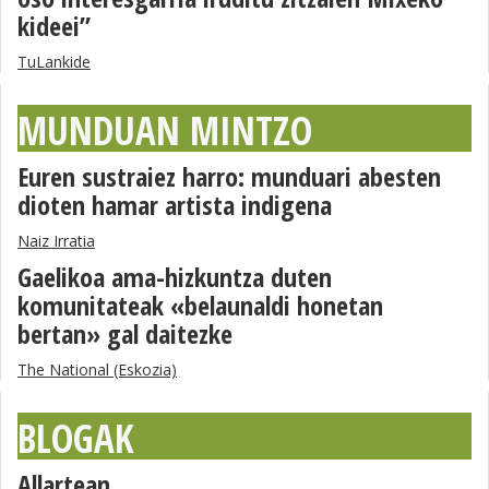
kideei”
TuLankide
MUNDUAN MINTZO
Euren sustraiez harro: munduari abesten
dioten hamar artista indigena
Naiz Irratia
Gaelikoa ama-hizkuntza duten
komunitateak «belaunaldi honetan
bertan» gal daitezke
The National (Eskozia)
BLOGAK
Allartean