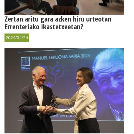
Zertan aritu gara azken hiru urteotan
Errenteriako ikastetxeetan?
2024/04/24