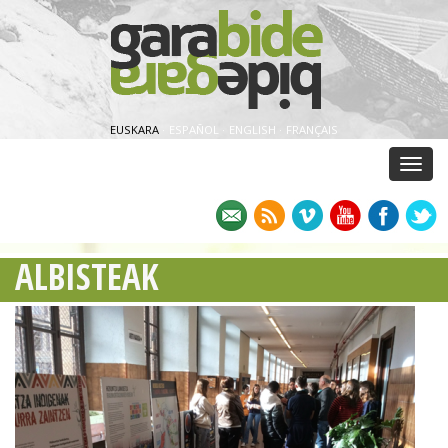
EUSKARA
·
ESPAÑOL
·
ENGLISH
·
FRANÇAIS
Menu
ALBISTEAK