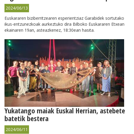
2024/06/13
Euskararen biziberritzearen esperientziaz Garabidek sortutako
ikus-entzunezkoak aurkeztuko dira Bilboko Euskararen Etxean
ekainaren 19an, asteazkenez, 18:30ean hasita.
Yukatango maiak Euskal Herrian, astebete
batetik bestera
2024/06/11