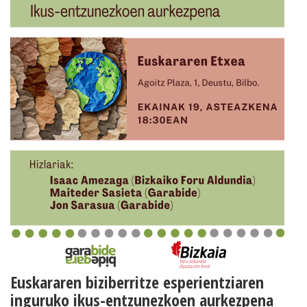
Euskararen biziberritze esperientziaren
inguruko ikus-entzunezkoen aurkezpena