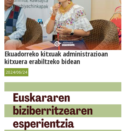
Ekuadorreko kitxuak administrazioan
kitxuera erabiltzeko bidean
2024/06/24