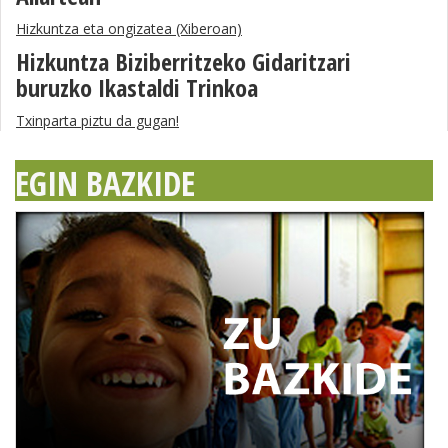
Hizkuntza eta ongizatea (Xiberoan)
Hizkuntza Biziberritzeko Gidaritzari
buruzko Ikastaldi Trinkoa
Txinparta piztu da gugan!
EGIN BAZKIDE