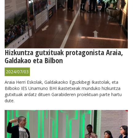
Hizkuntza gutxituak protagonista Araia,
Galdakao eta Bilbon
2024/07/03
Araia Herri Eskolak, Galdakaoko Eguzkibegi Ikastolak, eta
Bilboko IES Unamuno BHI ikastetxeak munduko hizkuntza
gutxituak ardatz dituen Garabideren proiektuan parte hartu
dute.