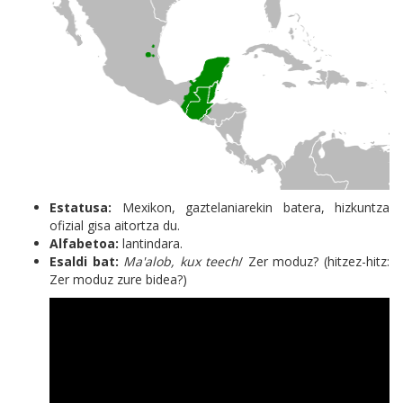
Estatusa:
Mexikon, gaztelaniarekin batera, hizkuntza
ofizial gisa aitortza du.
Alfabetoa:
lantindara.
Esaldi bat:
Ma'alob, kux teech
/ Zer moduz? (hitzez-hitz:
Zer moduz zure bidea?)