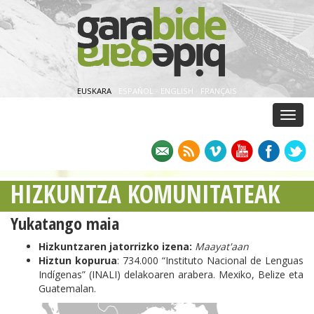
EUSKARA
·
ESPAÑOL
·
ENGLISH
·
FRANÇAIS
Menu
HIZKUNTZA KOMUNITATEAK
Yukatango maia
Hizkuntzaren jatorrizko izena:
Maayat'aan
Hiztun kopurua
: 734.000 “Instituto Nacional de Lenguas
Indígenas” (INALI) delakoaren arabera. Mexiko, Belize eta
Guatemalan.