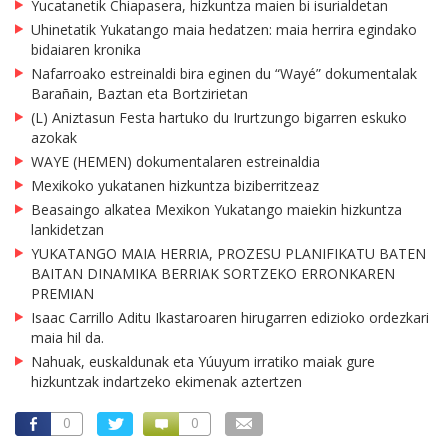
Yucatanetik Chiapasera, hizkuntza maien bi isurialdetan
Uhinetatik Yukatango maia hedatzen: maia herrira egindako
bidaiaren kronika
Nafarroako estreinaldi bira eginen du “Wayé” dokumentalak
Barañain, Baztan eta Bortzirietan
(L) Aniztasun Festa hartuko du Irurtzungo bigarren eskuko
azokak
WAYE (HEMEN) dokumentalaren estreinaldia
Mexikoko yukatanen hizkuntza biziberritzeaz
Beasaingo alkatea Mexikon Yukatango maiekin hizkuntza
lankidetzan
YUKATANGO MAIA HERRIA, PROZESU PLANIFIKATU BATEN
BAITAN DINAMIKA BERRIAK SORTZEKO ERRONKAREN
PREMIAN
Isaac Carrillo Aditu Ikastaroaren hirugarren edizioko ordezkari
maia hil da.
Nahuak, euskaldunak eta Yúuyum irratiko maiak gure
hizkuntzak indartzeko ekimenak aztertzen
0
0