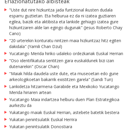
Erlazionatutako albisteak
"Uste dut nire hizkuntza jada funtzional ikusten dudala
esparru guztietan. Eta helburua ez da ni izatea guztiaren
egilea, baizik eta aktibista eta lankide gehiago izatea gure
hizkuntzaren alde lan egingo dugunak" (Jesus Roberto Chay
Cano)
"20 urterekin konturatu nintzen maia hizkuntzaz hitz egiten
dakidala" (Yamili Chan Dzul)
Yucatango Merida hiriko udaleko ordezkariak Euskal Herrian
"Oso identifikatuta sentitzen gara euskaldunek bizi izan
dutenarekin" (Oscar Chan)
"Maiak hilda daudela uste dute, eta museoetan edo gune
arkeologikoetan bakarrik existitzen garela" (Sandi Tun)
Lankidetza hitzarmena Garabide eta Mexikoko Yucatango
Merida hiriaren artean
Yucatango Maia indartzea helburu duen Plan Estrategikoa
aurkeztu da
Yukatango maiak Euskal Herrian, astebete batetik bestera
Yukatan penintsulatik Euskal Herrira
Yukatan penintsulatik Donostiara