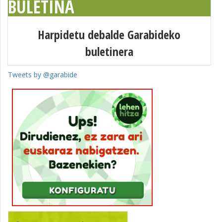
BULETINA
Harpidetu debalde Garabideko
buletinera
Tweets by @garabide