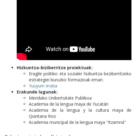
Hizkuntza-biziberritze proiektuak:
Eragile politiko eta sozialei hizkuntza beziberritzeko
estrategiei buruzko formazioak eman.
Yuuyum Irratia
Erakunde lagunak:
Meridako Unibertsitate Publikoa
Academia de la lengua maya de Yucatán
Academia de la lengua y la cultura maya de
Quintana Roo
Academia municipal de la lengua maya "Itzamná"