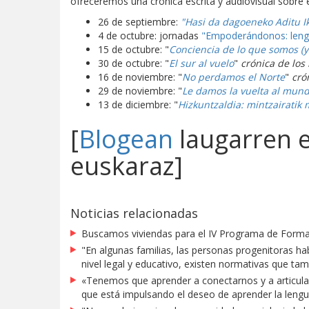
ofreceremos una crónica escrita y audiovisual sobre 
26 de septiembre:
"Hasi da dagoeneko Aditu I
4 de octubre: jornadas
"Empoderándonos: leng
15 de octubre: "
Conciencia de lo que somos (
30 de octubre: "
El sur al vuelo
"
crónica de los 
16 de noviembre: "
No perdamos el Norte
"
cró
29 de noviembre: "
Le damos la vuelta al mund
13 de diciembre:
"
Hizkuntzaldia: mintzairatik 
[
Blogean
laugarren e
euskaraz]
Noticias relacionadas
Buscamos viviendas para el IV Programa de Formac
"En algunas familias, las personas progenitoras hab
nivel legal y educativo, existen normativas que tam
«Tenemos que aprender a conectarnos y a articul
que está impulsando el deseo de aprender la lengu