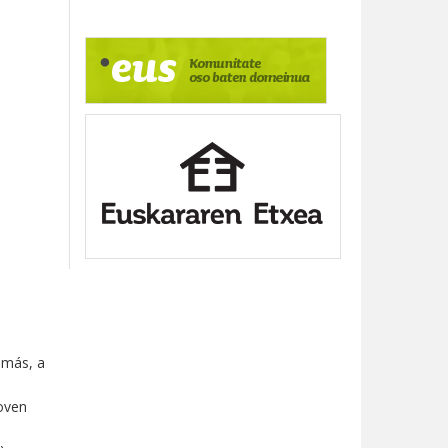
demás, a
oven