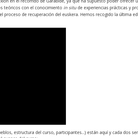
xión en el recorrido de Garabide, ya que ha supuesto poder ofrecer un
s teóricos con el conocimiento
in situ
de experiencias prácticas y pr
el proceso de recuperación del euskera. Hemos recogido la última edi
ueblos, estructura del curso, participantes...) están aquí y cada dos 