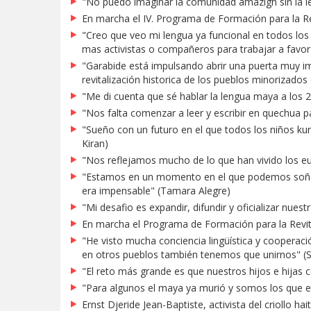
"No puedo imaginar la comunidad amazigh sin la len
En marcha el IV. Programa de Formación para la Rev
"Creo que veo mi lengua ya funcional en todos los 
mas activistas o compañeros para trabajar a favor
"Garabide está impulsando abrir una puerta muy imp
revitalización historica de los pueblos minorizado
"Me di cuenta que sé hablar la lengua maya a los 2
"Nos falta comenzar a leer y escribir en quechua p
"Sueño con un futuro en el que todos los niños ku
Kiran)
"Nos reflejamos mucho de lo que han vivido los e
"Estamos en un momento en el que podemos soñar,
era impensable" (Tamara Alegre)
"Mi desafio es expandir, difundir y oficializar nues
En marcha el Programa de Formación para la Revita
"He visto mucha conciencia lingüística y cooperaci
en otros pueblos también tenemos que unirnos" (
"El reto más grande es que nuestros hijos e hija
"Para algunos el maya ya murió y somos los que 
Ernst Djeride Jean-Baptiste, activista del criollo hai