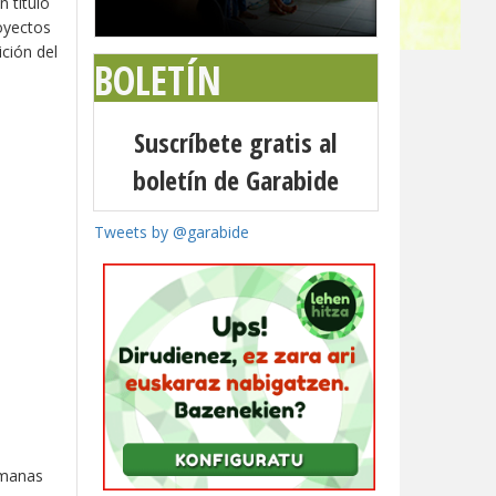
 título
oyectos
ción del
BOLETÍN
Suscríbete gratis al
boletín de Garabide
Tweets by @garabide
semanas