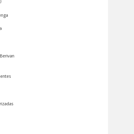
)
tenga
a
(Berivan
ientes
rizadas