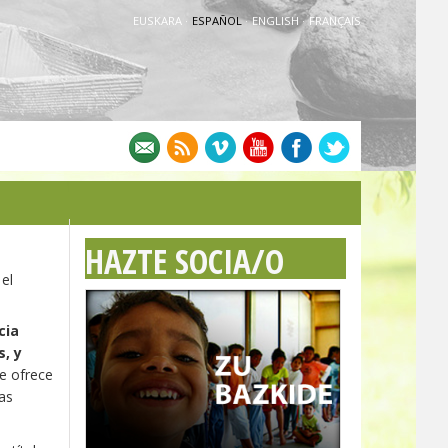
EUSKARA
·
ESPAÑOL
·
ENGLISH
·
FRANÇAIS
HAZTE SOCIA/O
el
cia
s, y
e ofrece
cas