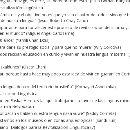
gua amazigh, es decir, sin heredar todo esto" (Lalla Ghizlan Baryala
italización Lingüística
ámbitos; y el objetivo no es que yo sea el autor de todos, sino que 
 de nuestra lengua" (Jesus Roberto Chay Cano)
ortante para fortalecer este proceso de revitalización del idioma y l
s en el mundo" (Miguel Ángel Carlosama)
0 años" (Yamili Chan Dzul)
ara darle su prestigio social y para que no muera" (Wily Cordova)
rdos reciban educación en curdo y vivan en nuestra lengua materna" 
uskaldunes" (Óscar Chan)
 porque hasta hace muy poco esta idea de vivir en guaraní en Corr
tra lengua dentro del territorio brasileño" (Komayari Asheninka)
lización Lingüística
ón en Euskal Herria, y las que trabajamos a favor de las lenguas mino
Samira Belyouaou)
s conozcan y hablen nuestra lengua nasa yuwe" (Saddy Cometa)
estamos en los museos o en zonas arqueológicas" (Sandi Tun)
tiano- Diálogos para la Revitalización Lingüística (7)