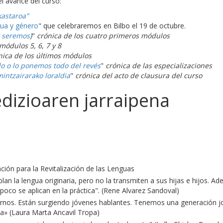
el avance del curso:
kastaroa"
ua y género
" que celebraremos en Bilbo el 19 de octubre.
y seremos
)
"
crónica de los cuatro primeros módulos
módulos 5, 6, 7 y 8
nica de los últimos módulos
o o lo ponemos todo del revés
"
crónica de las especializaciones
mintzairarako loraldia
"
crónica del acto de clausura del curso
dizioaren jarraipena
ión para la Revitalización de las Lenguas
lan la lengua originaria, pero no la transmiten a sus hijas e hijos. A
poco se aplican en la práctica". (Rene Alvarez Sandoval)
arnos. Están surgiendo jóvenes hablantes. Tenemos una generación j
a» (Laura Marta Ancavil Tropa)