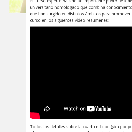
El Curso Experto ha sido un importante punto de infle
universitario homologado que combina conocimiento
que han surgido en distintos ámbitos para promover 
curso en los siguientes vídeo-resúmenes:
Todos los detalles sobre la cuarta edición (gira por p