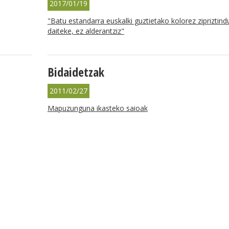
2017/01/19
"Batu estandarra euskalki guztietako kolorez zipriztind
daiteke, ez alderantziz"
Bidaidetzak
2011/02/27
Mapuzunguna ikasteko saioak