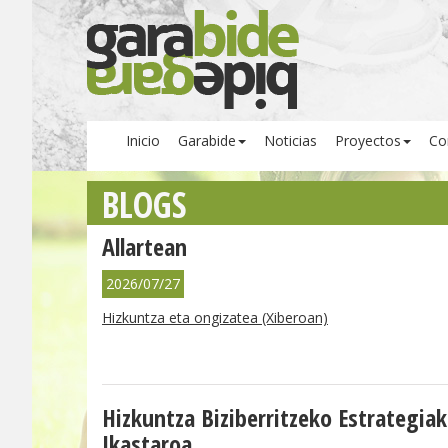
Inicio
Garabide
Noticias
Proyectos
Co
BLOGS
Allartean
2026/07/27
Hizkuntza eta ongizatea (Xiberoan)
Hizkuntza Biziberritzeko Estrategiak
Ikastaroa