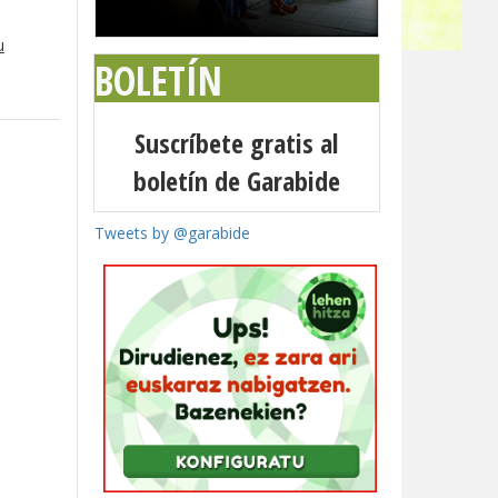
u
BOLETÍN
Suscríbete gratis al
boletín de Garabide
Tweets by @garabide