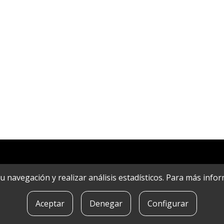
r su navegación y realizar análisis estadísticos. Para más in
Aceptar
Denegar
Configurar
POLíTICA DE COOKIES
|
CONTACTO