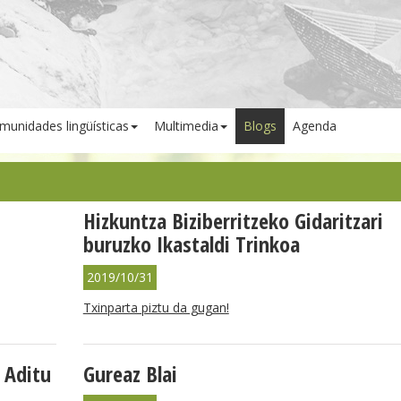
munidades lingüísticas
Multimedia
Blogs
Agenda
Hizkuntza Biziberritzeko Gidaritzari
buruzko Ikastaldi Trinkoa
2019/10/31
Txinparta piztu da gugan!
 Aditu
Gureaz Blai