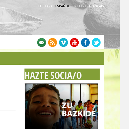
EUSKARA
·
ESPAÑOL
·
ENGLISH
·
FRANÇAIS
HAZTE SOCIA/O