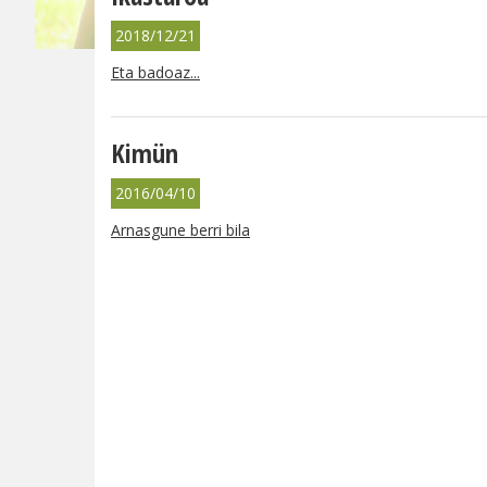
2018/12/21
Eta badoaz...
Kimün
2016/04/10
Arnasgune berri bila