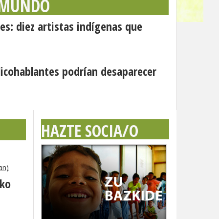
 MUNDO
es: diez artistas indígenas que
icohablantes podrían desaparecer
HAZTE SOCIA/O
an)
eko