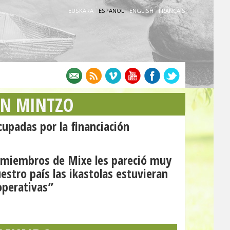
EUSKARA
·
ESPAÑOL
·
ENGLISH
·
FRANÇAIS
AN MINTZO
upadas por la financiación
s miembros de Mixe les pareció muy
estro país las ikastolas estuvieran
perativas”