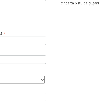
Txinparta piztu da gugan!
*
s)