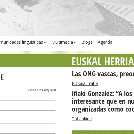
munidades lingüísticas
Multimedia
Blogs
Agenda
EUSKAL HERRI
Las ONG vascas, preoc
DE
Bizkaia irratia
*
indicates required
Iñaki Gonzalez: “A lo
interesante que en nu
organizadas como coo
TuLankide