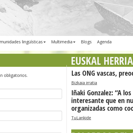
munidades lingüísticas
Multimedia
Blogs
Agenda
EUSKAL HERRI
Las ONG vascas, preoc
n obligatorios.
Bizkaia irratia
Iñaki Gonzalez: “A lo
interesante que en nu
organizadas como coo
TuLankide