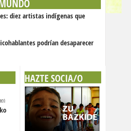
 MUNDO
es: diez artistas indígenas que
icohablantes podrían desaparecer
HAZTE SOCIA/O
an)
eko