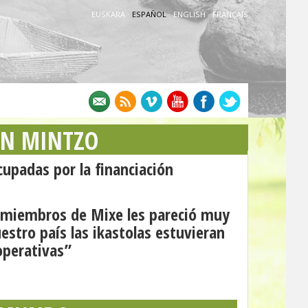
EUSKARA
·
ESPAÑOL
·
ENGLISH
·
FRANÇAIS
AN MINTZO
upadas por la financiación
s miembros de Mixe les pareció muy
estro país las ikastolas estuvieran
perativas”