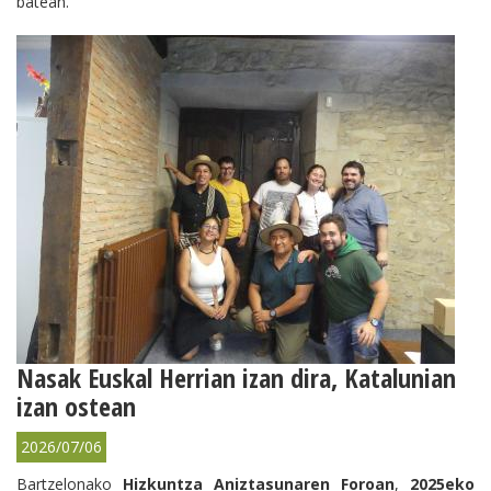
batean.
Nasak Euskal Herrian izan dira, Katalunian
izan ostean
2026/07/06
Bartzelonako
Hizkuntza Aniztasunaren Foroan
,
2025eko