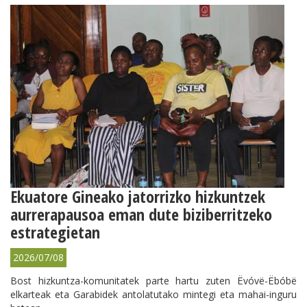
Ekuatore Gineako jatorrizko hizkuntzek
aurrerapausoa eman dute biziberritzeko
estrategietan
2026/07/08
Bost hizkuntza-komunitatek parte hartu zuten Ëvóvë-Ëbóbë
elkarteak eta Garabidek antolatutako mintegi eta mahai-inguru