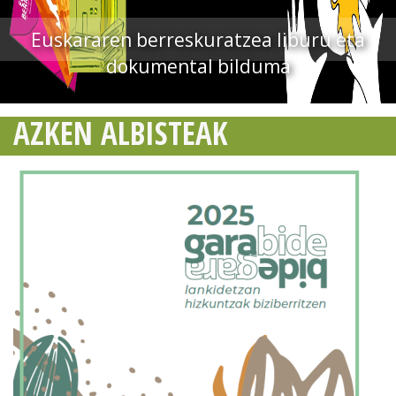
Euskararen berreskuratzea liburu eta
dokumental bilduma
AZKEN ALBISTEAK