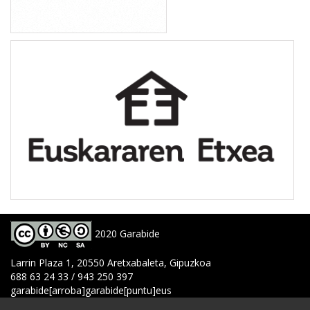
2020 Garabide
Larrin Plaza 1, 20550 Aretxabaleta, Gipuzkoa
688 63 24 33 / 943 250 397
garabide[arroba]garabide[puntu]eus