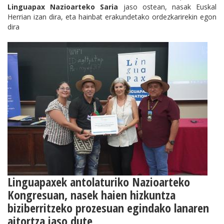
Linguapax Nazioarteko Saria
jaso ostean, nasak Euskal
Herrian izan dira, eta hainbat erakundetako ordezkarirekin egon
dira
Linguapaxek antolaturiko Nazioarteko
Kongresuan, nasek haien hizkuntza
biziberritzeko prozesuan egindako lanaren
aitortza jaso dute