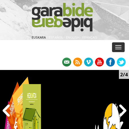
EUSKARA
·
ESPAÑOL
·
ENGLISH
·
FRANÇAIS
Menu
2/4