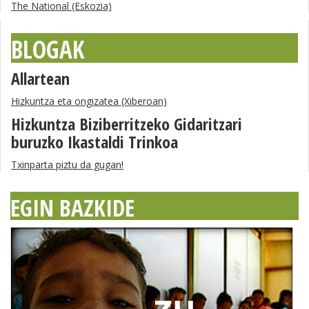
The National (Eskozia)
BLOGAK
Allartean
Hizkuntza eta ongizatea (Xiberoan)
Hizkuntza Biziberritzeko Gidaritzari
buruzko Ikastaldi Trinkoa
Txinparta piztu da gugan!
EGIN BAZKIDE