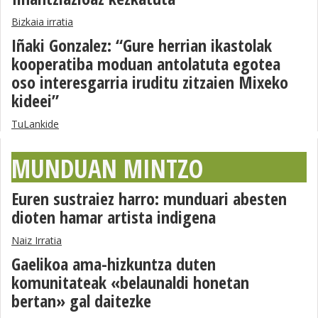
Bizkaia irratia
Iñaki Gonzalez: “Gure herrian ikastolak
kooperatiba moduan antolatuta egotea
oso interesgarria iruditu zitzaien Mixeko
kideei”
TuLankide
MUNDUAN MINTZO
Euren sustraiez harro: munduari abesten
dioten hamar artista indigena
Naiz Irratia
Gaelikoa ama-hizkuntza duten
komunitateak «belaunaldi honetan
bertan» gal daitezke