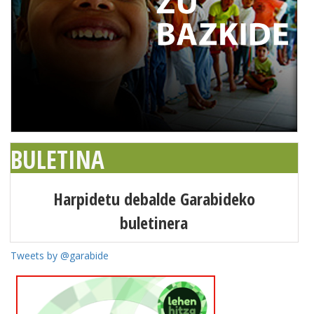
BULETINA
Harpidetu debalde Garabideko
buletinera
Tweets by @garabide