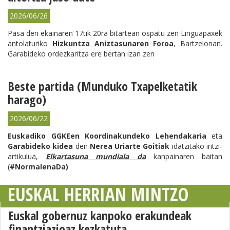
2026/06/26
Pasa den ekainaren 17tik 20ra bitartean ospatu zen Linguapaxek
antolaturiko
Hizkuntza Aniztasunaren Foroa
, Bartzelonan.
Garabideko ordezkaritza ere bertan izan zen
Beste partida (Munduko Txapelketatik
harago)
2026/06/22
Euskadiko GGKEen Koordinakundeko Lehendakaria
eta
Garabideko kidea
den
Nerea Uriarte Goitiak
idatzitako iritzi-
artikulua,
Elkartasuna mundiala da
kanpainaren baitan
(
#NormalenaDa)
EUSKAL HERRIAN MINTZO
Euskal gobernuz kanpoko erakundeak
finantziazioaz kezkatuta