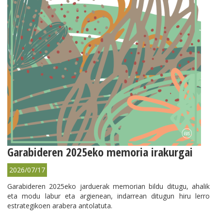
Garabideren 2025eko memoria irakurgai
2026/07/17
Garabideren 2025eko jarduerak memorian bildu ditugu, ahalik
eta modu labur eta argienean, indarrean ditugun hiru lerro
estrategikoen arabera antolatuta.