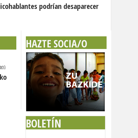
icohablantes podrían desaparecer
HAZTE SOCIA/O
an)
eko
BOLETÍN