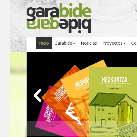
Inicio
Garabide
Noticias
Proyectos
Co
1/4
L