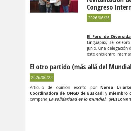
Congreso Intern
2026/06/26
El
Foro de Diversida
Linguapax, se celebr
junio. Una delegación 
este encuentro internac
El otro partido (más allá del Mundia
2026/06/22
Artículo de opinión escrito por
Nerea Uriart
Coordinadora de ONGD de Euskadi
y
miembro d
campaña
La solidaridad es lo mundial
.
(
#EsLoNor