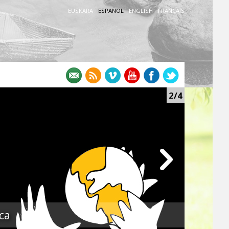
EUSKARA
·
ESPAÑOL
·
ENGLISH
·
FRANÇAIS
2/4
ca