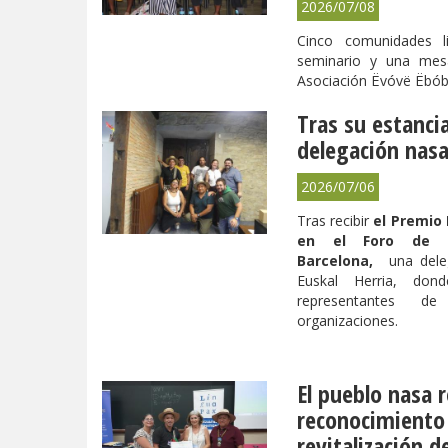
2026/07/08
Cinco comunidades li
seminario y una mes
Asociación Ëvóvë Ëbób
Tras su estancia
delegación nasa
2026/07/06
Tras recibir
el Premio 
en el Foro de Di
Barcelona,
una dele
Euskal Herria, don
representantes de
organizaciones.
El pueblo nasa 
reconocimiento 
revitalización d