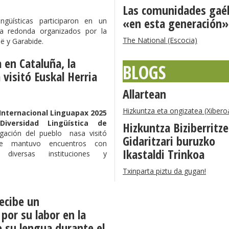
Las comunidades gaél
«en esta generación»
ngüísticas participaron en un
a redonda organizados por la
The National (Escocia)
ë y Garabide.
 en Cataluña, la
BLOGS
 visitó Euskal Herria
Allartean
Hizkuntza eta ongizatea (Xibero
Internacional Linguapax 2025
versidad Lingüística de
Hizkuntza Biziberritz
gación del pueblo nasa visitó
Gidaritzari buruzko
de mantuvo encuentros con
Ikastaldi Trinkoa
 diversas instituciones y
Txinparta piztu da gugan!
recibe un
por su labor en la
e su lengua durante el