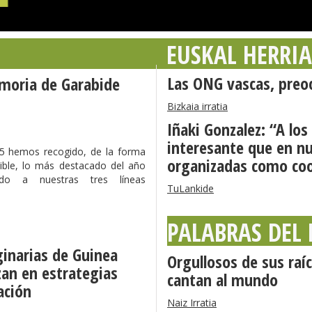
EUSKAL HERRI
Las ONG vascas, preoc
emoria de Garabide
Bizkaia irratia
Iñaki Gonzalez: “A lo
interesante que en nu
5 hemos recogido, de la forma
organizadas como coo
ible, lo más destacado del año
do a nuestras tres líneas
TuLankide
PALABRAS DEL
ginarias de Guinea
Orgullosos de sus raíc
zan en estrategias
cantan al mundo
zación
Naiz Irratia