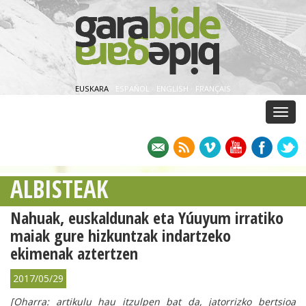
EUSKARA
·
ESPAÑOL
·
ENGLISH
·
FRANÇAIS
Menu
ALBISTEAK
Nahuak, euskaldunak eta Yúuyum irratiko
maiak gure hizkuntzak indartzeko
ekimenak aztertzen
2017/05/29
[Oharra: artikulu hau itzulpen bat da, jatorrizko bertsioa