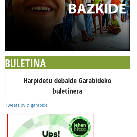
BULETINA
Harpidetu debalde Garabideko
buletinera
Tweets by @garabide