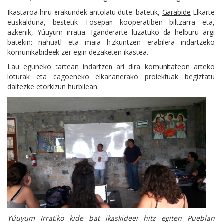
Ikastaroa hiru erakundek antolatu dute: batetik,
Garabide
Elkarte
euskalduna, bestetik Tosepan kooperatiben biltzarra eta,
azkenik, Yúuyum irratia. Iganderarte luzatuko da helburu argi
batekin: nahuatl eta maia hizkuntzen erabilera indartzeko
komunikabideek zer egin dezaketen ikastea.
Lau eguneko tartean indartzen ari dira komunitateon arteko
loturak eta dagoeneko elkarlanerako proiektuak begiztatu
daitezke etorkizun hurbilean.
Yúuyum Irratiko kide bat ikaskideei hitz egiten Pueblan