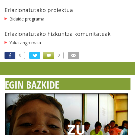
Erlazionatutako proiektua
Bidaide programa
Erlazionatutako hizkuntza komunitateak
Yukatango maia
0
0
EGIN BAZKIDE