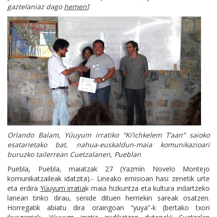
gaztelaniaz dago
hemen
]
Orlando Balam, Yúuyum irratiko “Ki’ichkelem T’aan” saioko
esatarietako bat, nahua-euskaldun-maia komunikazioari
buruzko tailerrean Cuetzalanen, Pueblan
Puebla, Puebla, maiatzak 27 (Yazmín Novelo Montejo
komunikatzaileak idatzita).- Lineako emisioan hasi zenetik urte
eta erdira
Yúuyum irratia
k maia hizkuntza eta kultura indartzeko
lanean tinko dirau, senide dituen herriekin sareak osatzen.
Horregatik abiatu dira oraingoan “yuya”-k (bertako txori