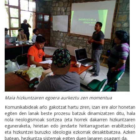
Maia hizkuntzaren egoera aurkeztu zen momentua
Komunikabideak arlo gakotzat hartu ziren, izan ere alor honetan
egiten den lanak beste prozesu batzuk dinamizatzen ditu, hala
nola neologismoak sortzea (eta horrek dakarren hizkuntzaren
eguneraketa, hirietan edo jendarte hiritarragoetan erabiltzeko)
eta hizkuntzei buruzko ideologia ezkorrak desaktibatzea. Azken
batean, hezkuntza sistemak egiten duen lanaren osagarri da.