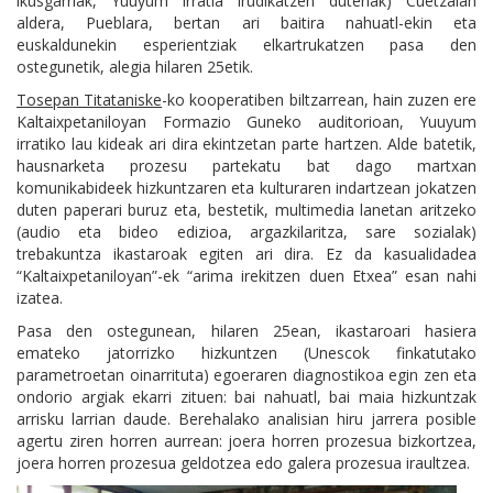
ikusgarriak, Yúuyum irratia irudikatzen dutenak) Cuetzalan
aldera, Pueblara, bertan ari baitira nahuatl-ekin eta
euskaldunekin esperientziak elkartrukatzen pasa den
ostegunetik, alegia hilaren 25etik.
Tosepan Titataniske
-ko kooperatiben biltzarrean, hain zuzen ere
Kaltaixpetaniloyan Formazio Guneko auditorioan, Yuuyum
irratiko lau kideak ari dira ekintzetan parte hartzen. Alde batetik,
hausnarketa prozesu partekatu bat dago martxan
komunikabideek hizkuntzaren eta kulturaren indartzean jokatzen
duten paperari buruz eta, bestetik, multimedia lanetan aritzeko
(audio eta bideo edizioa, argazkilaritza, sare sozialak)
trebakuntza ikastaroak egiten ari dira. Ez da kasualidadea
“Kaltaixpetaniloyan”-ek “arima irekitzen duen Etxea” esan nahi
izatea.
Pasa den ostegunean, hilaren 25ean, ikastaroari hasiera
emateko jatorrizko hizkuntzen (Unescok finkatutako
parametroetan oinarrituta) egoeraren diagnostikoa egin zen eta
ondorio argiak ekarri zituen: bai nahuatl, bai maia hizkuntzak
arrisku larrian daude. Berehalako analisian hiru jarrera posible
agertu ziren horren aurrean: joera horren prozesua bizkortzea,
joera horren prozesua geldotzea edo galera prozesua iraultzea.