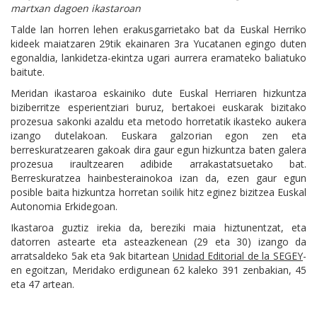
martxan dagoen ikastaroan
Talde lan horren lehen erakusgarrietako bat da Euskal Herriko
kideek maiatzaren 29tik ekainaren 3ra Yucatanen egingo duten
egonaldia, lankidetza-ekintza ugari aurrera eramateko baliatuko
baitute.
Meridan ikastaroa eskainiko dute Euskal Herriaren hizkuntza
biziberritze esperientziari buruz, bertakoei euskarak bizitako
prozesua sakonki azaldu eta metodo horretatik ikasteko aukera
izango dutelakoan. Euskara galzorian egon zen eta
berreskuratzearen gakoak dira gaur egun hizkuntza baten galera
prozesua iraultzearen adibide arrakastatsuetako bat.
Berreskuratzea hainbesterainokoa izan da, ezen gaur egun
posible baita hizkuntza horretan soilik hitz eginez bizitzea Euskal
Autonomia Erkidegoan.
Ikastaroa guztiz irekia da, bereziki maia hiztunentzat, eta
datorren astearte eta asteazkenean (29 eta 30) izango da
arratsaldeko 5ak eta 9ak bitartean
Unidad Editorial de la SEGEY
-
en egoitzan, Meridako erdigunean 62 kaleko 391 zenbakian, 45
eta 47 artean.