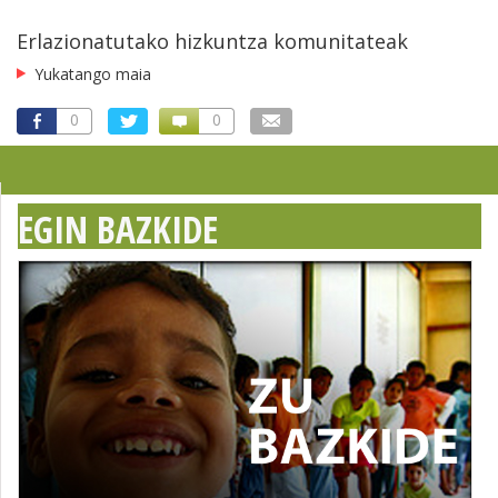
Erlazionatutako hizkuntza komunitateak
Yukatango maia
0
0
EGIN BAZKIDE