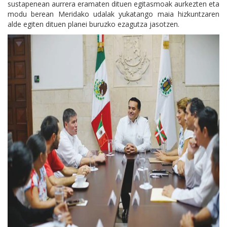
sustapenean aurrera eramaten dituen egitasmoak aurkezten eta
modu berean Meridako udalak yukatango maia hizkuntzaren
alde egiten dituen planei buruzko ezagutza jasotzen.