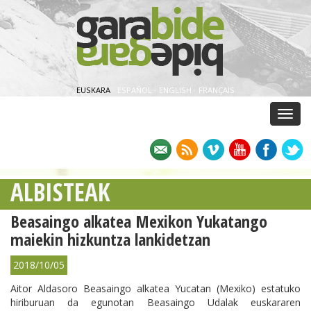
EUSKARA
·
ESPAÑOL
·
ENGLISH
·
FRANÇAIS
Menu
ALBISTEAK
Beasaingo alkatea Mexikon Yukatango
maiekin hizkuntza lankidetzan
2018/10/05
Aitor Aldasoro Beasaingo alkatea Yucatan (Mexiko) estatuko
hiriburuan da egunotan Beasaingo Udalak euskararen