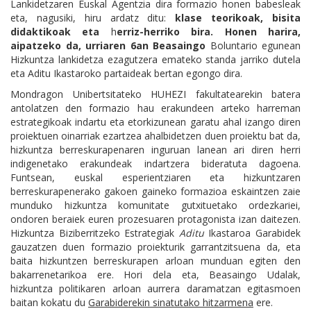
Lankidetzaren Euskal Agentzia dira formazio honen babesleak
eta, nagusiki, hiru ardatz ditu:
klase teorikoak, bisita
didaktikoak eta
h
erriz-herriko bira. Honen harira,
aipatzeko da, urriaren 6an Beasaingo
Boluntario egunean
Hizkuntza lankidetza ezagutzera emateko standa jarriko dutela
eta Aditu Ikastaroko partaideak bertan egongo dira.
Mondragon Unibertsitateko HUHEZI fakultatearekin batera
antolatzen den formazio hau erakundeen arteko harreman
estrategikoak indartu eta etorkizunean garatu ahal izango diren
proiektuen oinarriak ezartzea ahalbidetzen duen proiektu bat da,
hizkuntza berreskurapenaren inguruan lanean ari diren herri
indigenetako erakundeak indartzera bideratuta dagoena.
Funtsean, euskal esperientziaren eta hizkuntzaren
berreskurapenerako gakoen gaineko formazioa eskaintzen zaie
munduko hizkuntza komunitate gutxituetako ordezkariei,
ondoren beraiek euren prozesuaren protagonista izan daitezen.
Hizkuntza Biziberritzeko Estrategiak
Aditu
Ikastaroa Garabidek
gauzatzen duen formazio proiekturik garrantzitsuena da, eta
baita hizkuntzen berreskurapen arloan munduan egiten den
bakarrenetarikoa ere. Hori dela eta, Beasaingo Udalak,
hizkuntza politikaren arloan aurrera daramatzan egitasmoen
baitan kokatu du
Garabiderekin sinatutako hitzarmena
ere.