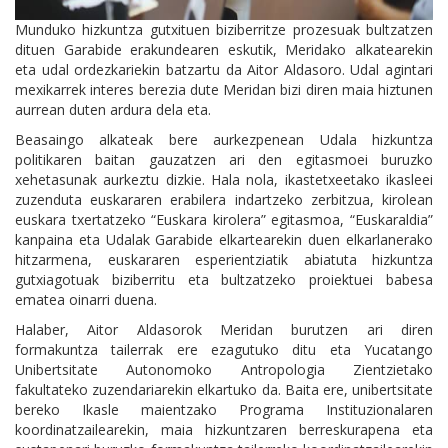
Munduko hizkuntza gutxituen biziberritze prozesuak bultzatzen
dituen Garabide erakundearen eskutik, Meridako alkatearekin
eta udal ordezkariekin batzartu da Aitor Aldasoro. Udal agintari
mexikarrek interes berezia dute Meridan bizi diren maia hiztunen
aurrean duten ardura dela eta.
Beasaingo alkateak bere aurkezpenean Udala hizkuntza
politikaren baitan gauzatzen ari den egitasmoei buruzko
xehetasunak aurkeztu dizkie. Hala nola, ikastetxeetako ikasleei
zuzenduta euskararen erabilera indartzeko zerbitzua, kirolean
euskara txertatzeko “Euskara kirolera” egitasmoa, “Euskaraldia”
kanpaina eta Udalak Garabide elkartearekin duen elkarlanerako
hitzarmena, euskararen esperientziatik abiatuta hizkuntza
gutxiagotuak biziberritu eta bultzatzeko proiektuei babesa
ematea oinarri duena.
Halaber, Aitor Aldasorok Meridan burutzen ari diren
formakuntza tailerrak ere ezagutuko ditu eta Yucatango
Unibertsitate Autonomoko Antropologia Zientzietako
fakultateko zuzendariarekin elkartuko da. Baita ere, unibertsitate
bereko Ikasle maientzako Programa Instituzionalaren
koordinatzailearekin, maia hizkuntzaren berreskurapena eta