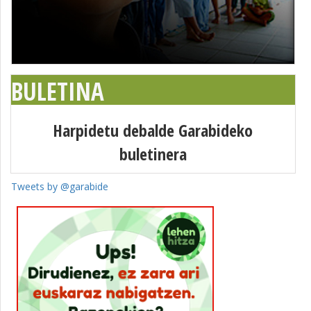
BULETINA
Harpidetu debalde Garabideko
buletinera
Tweets by @garabide