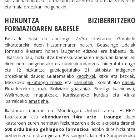
sustapenari buruzko formakuntza tailerreko koordinatzailearekin
eta maia ordezkari indigenekin.
HIZKUNTZA BIZIBERRITZEKO
FORMAZIOAREN BABESLE
Bestalde, hasi da aurtengo
Aditu
Ikastaroa. Garabide
elkartearekin duen hitzarmenaren baitan, Beasaingo Udalak
formazio ikastaro honen laugarren edizioa ere babestu du.
Ikastaro hau, hizkuntza berreskurapenaren inguruan lanean ari
diren herri indigenetako erakundeak indartzera bideratuta dago
eta 12 hizkuntza gutxiagotutako 21 aktibista indigenen
ordezkariak daude; Guatemalako
kaqchikel
, kitxe eta ketxiak,
Mexikoko
yukatango maiak
eta
nahuatlak
, Kolonbiako
nasak
,
Ekuadorreko
kitxuak
, Boliviako
guaraniak
, Brasilgo kashinawa,
Wallmapuko
maputxeak
, Kurdistaneko kurdua eta Afrika
iparraldeko
amazigha
.
Ikastaroa martxan da Mondragon Unibertsitateko HUHEZI
fakultatean eta
abenduaren 14ra arte iraungo
duen
ikastaroan euren herrietan hizkuntzaren aldeko aktibista direnek
500 ordu baino
gehiagoko formazioa
jasoko dute hizkuntza
biziberritzeko estrategietan. Beasaingo Udala eta Garapenerako