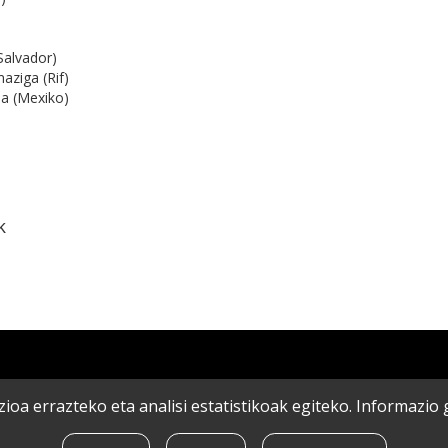
Salvador)
aziga (Rif)
a (Mexiko)
k
ioa errazteko eta analisi estatistikoak egiteko. Informazi