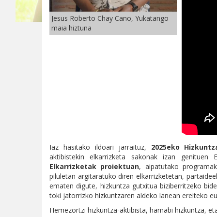
Jesus Roberto Chay Cano, Yukatango
maia hiztuna
Iaz hasitako ildoari jarraituz,
2025eko Hizkuntz
aktibistekin elkarrizketa sakonak izan genituen
Elkarrizketak proiektuan
, aipatutako programako
piluletan argitaratuko diren elkarrizketetan, partaid
ematen digute, hizkuntza gutxitua biziberritzeko bid
toki jatorrizko hizkuntzaren aldeko lanean ereiteko e
Hemezortzi hizkuntza-aktibista, hamabi hizkuntza, eta