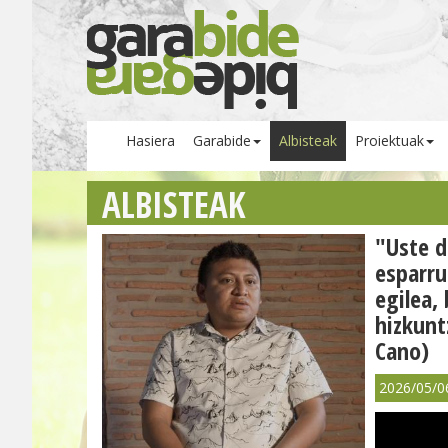
Hasiera
Garabide
Albisteak
Proiektuak
ALBISTEAK
"Uste d
esparru
egilea,
hizkunt
Cano)
2026/05/0