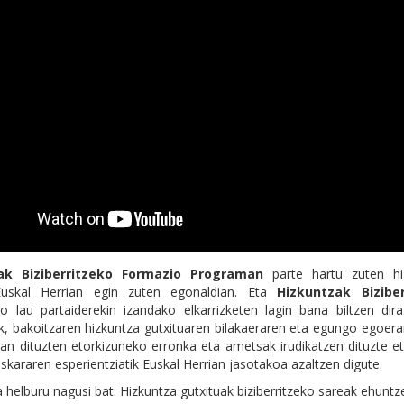
ak Biziberritzeko Formazio Programan
parte hartu zuten hi
 Euskal Herrian egin zuten egonaldian. Eta
Hizkuntzak Biziber
 lau partaiderekin izandako elkarrizketen lagin bana biltzen dira
eek, bakoitzaren hizkuntza gutxituaren bilakaeraren eta egungo egoera
ean dituzten etorkizuneko erronka eta ametsak irudikatzen dituzte e
uskararen esperientziatik Euskal Herrian jasotakoa azaltzen digute.
 helburu nagusi bat: Hizkuntza gutxituak biziberritzeko sareak ehuntz