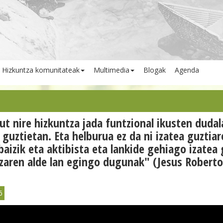
Hizkuntza komunitateak
Multimedia
Blogak
Agenda
ut nire hizkuntza jada funtzional ikusten dudal
 guztietan. Eta helburua ez da ni izatea guztia
 baizik eta aktibista eta lankide gehiago izatea
zaren alde lan egingo dugunak" (Jesus Robert
6