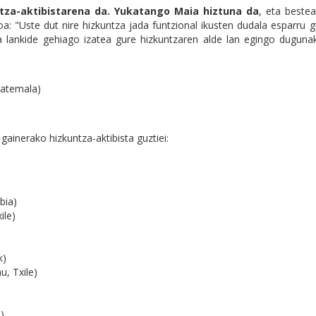
tza-aktibistarena da. Yukatango Maia hiztuna da
, eta bestea
oa: "
Uste dut nire hizkuntza jada funtzional ikusten dudala esparru g
 eta lankide gehiago izatea gure hizkuntzaren alde lan egingo duguna
uatemala)
gainerako hizkuntza-aktibista guztiei:
bia)
ile)
k)
, Txile)
)