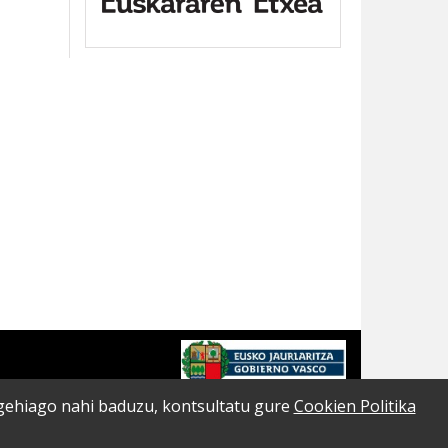
o gehiago nahi baduzu, kontsultatu gure
Cookien Politika