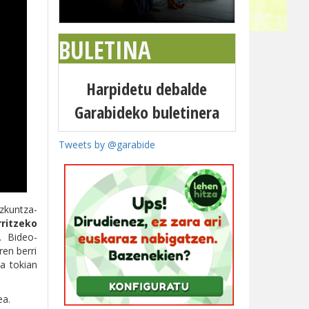
BULETINA
Harpidetu debalde
Garabideko buletinera
Tweets by @garabide
zkuntza-
ritzeko
. Bideo-
ren berri
ta tokian
ea.