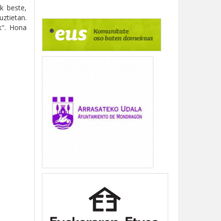
k beste,
uztietan.
k".
Hona