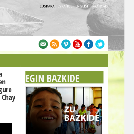
EUSKARA
·
ESPAÑOL
·
ENGLISH
·
FRANÇAIS
a
EGIN BAZKIDE
ren
 gure
o Chay