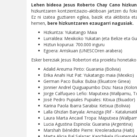
Lehen bideoa Jesus Roberto Chay Cano hizkun
hizkuntzaren kontzientziazio-aktiboan jartzen du fok
Ez ni izatea guztiaren egilea, baizik eta aktibista
hemen,
bere hizkuntzaren ezaugarri nagusiak.
Hizkuntza: Yukatango Maia
Lurraldea: Mexikoko Yukatan (eta Belize eta G
Hiztun kopurua: 700.000 inguru
Egoera: Arriskuan (UNESCOren arabera)
Esker bereziak Jesus Robertori eta proiektu honetako 
Adalid Areuma Pinto: Guarania (Bolivia)
Erika Anahi Hut Pat: Yukatango maia (Mexiko)
German Paco Buika: Bubia (Ekuatore Ginea)
Jonnier Andrel Quiguapumbo Dizu: Nasa (Kolon
Jorge Calfuqueo Lefio: Maputxea (Wallpamu, Tx
José Pedro Pupiales Pupiales: Kitxua (Ekuador)
Karina Paola Ibarra Sarabia: Ketxua (Bolivia)
Lalla Ghizlan Baryala: Amaziga (Rif - Kataluniati
Laura Marta Ancavil Tropa: Maputxea (Wallpamu
Lucia Agustina Espinola: Guarania (Argentina)
Marshah Bénédite Pierre: Kreoleraduna (Haiti)
Marta Alicia Bal Salazar: Kaqchikela (Guatemala