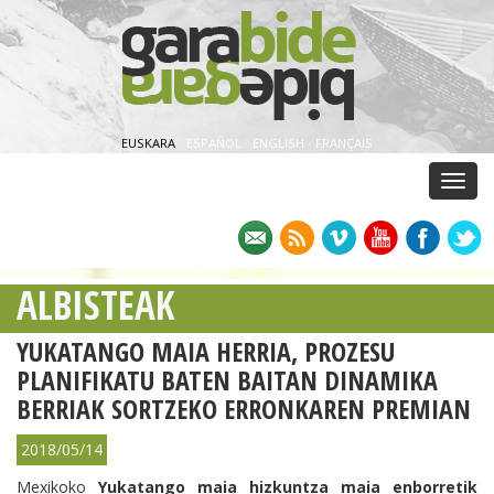
EUSKARA
·
ESPAÑOL
·
ENGLISH
·
FRANÇAIS
Menu
ALBISTEAK
YUKATANGO MAIA HERRIA, PROZESU
PLANIFIKATU BATEN BAITAN DINAMIKA
BERRIAK SORTZEKO ERRONKAREN PREMIAN
2018/05/14
Mexikoko
Yukatango maia
hizkuntza maia enborretik