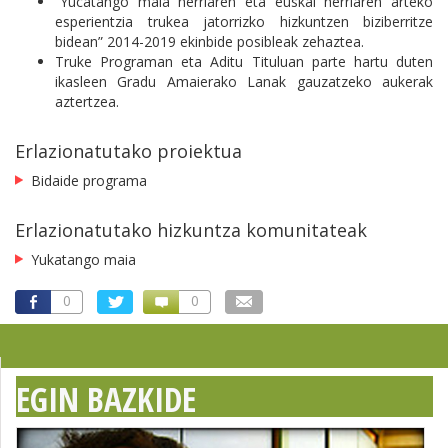
”Yucatango maia herriaren eta euskal herriaren arteko
esperientzia trukea jatorrizko hizkuntzen biziberritze
bidean” 2014-2019 ekinbide posibleak zehaztea.
Truke Programan eta Aditu Tituluan parte hartu duten
ikasleen Gradu Amaierako Lanak gauzatzeko aukerak
aztertzea.
Erlazionatutako proiektua
Bidaide programa
Erlazionatutako hizkuntza komunitateak
Yukatango maia
0
0
EGIN BAZKIDE