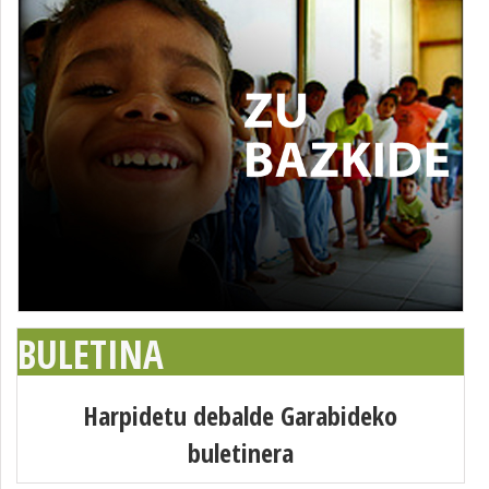
BULETINA
Harpidetu debalde Garabideko
buletinera