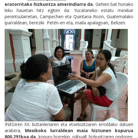
eratorritako hizkuntza amerindiarra da.
Gehien bat honako
leku hauetan hitz egiten da: Yucataneko estatu mexikar
penintsularretan, Campechen eta Quintana Roon, Guatemalako
iparraldean, bereziki Petén-en eta, maila apalagoan, Belizen.
INEGIren XII. biztanleriaren eta etxebizitzaren erroldako datuen
arabera,
Mexikoko lurraldean maia hiztunen kopurua
800.291koa da
, kopuru horrekin, náhualt hizkuntzaren ondoren,