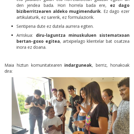
den jendea bada. Hori horrela bada ere,
ez dago
biziberritzearen aldeko mugimendurik
. Ez dago ezer
artikulaturik, ez sarerik, ez formulaziorik.
Sentipena dute ez dutela aurrera egiten.
Arriskua:
diru-laguntza minuskuluen sistematxoan
bertan-goxo egitea
, artxipielago klientelar bat osatzea
inora ez doana.
Maia hiztun komunitatearen
indarguneak
, berriz, honakoak
dira: