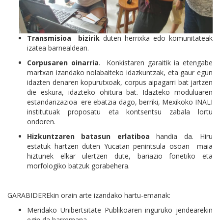
Transmisioa bizirik
duten herrixka edo komunitateak
izatea barnealdean.
Corpusaren oinarria
. Konkistaren garaitik ia etengabe
martxan izandako nolabaiteko idazkuntzak, eta gaur egun
idazten denaren kopurutxoak, corpus aipagarri bat jartzen
die eskura, idazteko ohitura bat. Idazteko moduluaren
estandarizazioa ere ebatzia dago, berriki, Mexikoko INALI
institutuak proposatu eta kontsentsu zabala lortu
ondoren.
Hizkuntzaren batasun erlatiboa
handia da. Hiru
estatuk hartzen duten Yucatan penintsula osoan maia
hiztunek elkar ulertzen dute, bariazio fonetiko eta
morfologiko batzuk gorabehera.
GARABIDEREkin orain arte izandako hartu-emanak:
Meridako Unibertsitate Publikoaren inguruko jendearekin
egin da harremana.