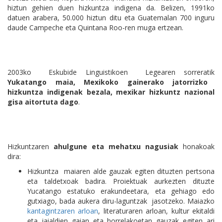
hiztun gehien duen hizkuntza indigena da. Belizen, 1991ko
datuen arabera, 50.000 hiztun ditu eta Guatemalan 700 inguru
daude Campeche eta Quintana Roo-ren muga ertzean.
2003ko Eskubide Linguistikoen Legearen sorreratik
Yukatango maia, Mexikoko gainerako jatorrizko
hizkuntza indigenak bezala, mexikar hizkuntz nazional
gisa aitortuta dago
.
Hizkuntzaren
ahulgune eta mehatxu nagusiak
honakoak
dira:
Hizkuntza maiaren alde gauzak egiten dituzten pertsona
eta taldetxoak badira. Proiektuak aurkezten dituzte
Yucatango estatuko erakundeetara, eta gehiago edo
gutxiago, bada aukera diru-laguntzak jasotzeko. Maiazko
kantagintzaren arloan
, literaturaren arloan, kultur ekitaldi
eta jaialdien gaian eta horrelakoetan gauzak egiten ari