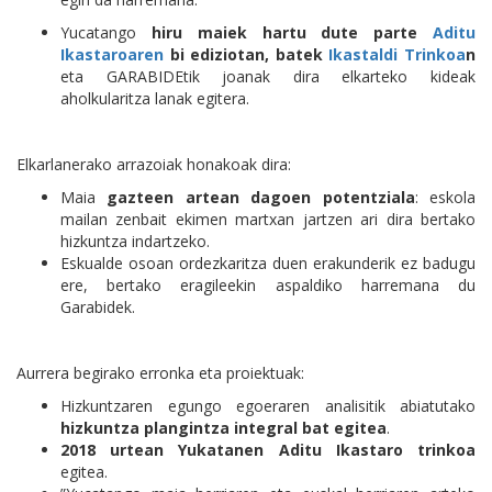
Yucatango
hiru maiek hartu dute parte
Aditu
Ikastaroaren
bi ediziotan, batek
Ikastaldi Trinkoa
n
eta GARABIDEtik joanak dira elkarteko kideak
aholkularitza lanak egitera.
Elkarlanerako arrazoiak honakoak dira:
Maia
gazteen artean dagoen potentziala
: eskola
mailan zenbait ekimen martxan jartzen ari dira bertako
hizkuntza indartzeko.
Eskualde osoan ordezkaritza duen erakunderik ez badugu
ere, bertako eragileekin aspaldiko harremana du
Garabidek.
Aurrera begirako erronka eta proiektuak:
Hizkuntzaren egungo egoeraren analisitik abiatutako
hizkuntza plangintza integral bat egitea
.
2018 urtean Yukatanen Aditu Ikastaro trinkoa
egitea.