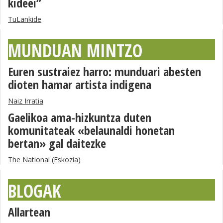
kideei”
TuLankide
MUNDUAN MINTZO
Euren sustraiez harro: munduari abesten
dioten hamar artista indigena
Naiz Irratia
Gaelikoa ama-hizkuntza duten
komunitateak «belaunaldi honetan
bertan» gal daitezke
The National (Eskozia)
BLOGAK
Allartean