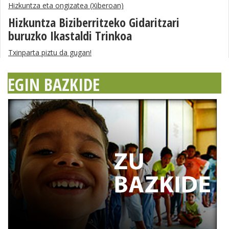
Hizkuntza eta ongizatea (Xiberoan)
Hizkuntza Biziberritzeko Gidaritzari
buruzko Ikastaldi Trinkoa
Txinparta piztu da gugan!
EGIN BAZKIDE