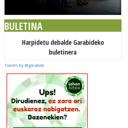
BULETINA
Harpidetu debalde Garabideko
buletinera
Tweets by @garabide