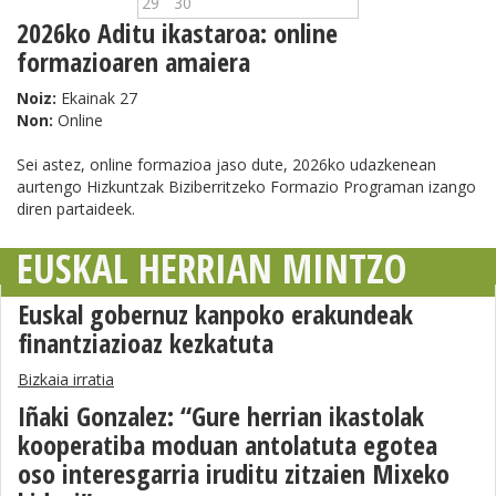
29
30
2026ko Aditu ikastaroa: online
formazioaren amaiera
Noiz:
Ekainak 27
Non:
Online
Sei astez, online formazioa jaso dute, 2026ko udazkenean
aurtengo Hizkuntzak Biziberritzeko Formazio Programan izango
diren partaideek.
EUSKAL HERRIAN MINTZO
Euskal gobernuz kanpoko erakundeak
finantziazioaz kezkatuta
Bizkaia irratia
Iñaki Gonzalez: “Gure herrian ikastolak
kooperatiba moduan antolatuta egotea
oso interesgarria iruditu zitzaien Mixeko