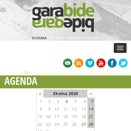
EUSKARA
·
ESPAÑOL
·
ENGLISH
·
FRANÇAIS
Menu
AGENDA
<
>
Ekaina 2026
1
2
3
4
5
6
7
8
9
10
11
12
13
14
15
16
17
18
19
20
21
22
23
24
25
26
27
28