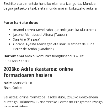
Ezohiko eta dimentsio handiko ekimena izango da. Munduari
begira jartzeko aitzakia eta mundu mailan kokatzeko aukera.
Parte hartuko dute:
Imanol Larrea Mendizabal (Soziolinguistika Kluisterra)
Jasone Mendizabal Altuna (Taupa )
Xan Aire (Plazara)
Gorane Ayesta Maidagan eta Iñaki Martinez de Luna
Perez de Arriba (Garabide)
Harremanetarako:
komunikazioa@bihar.eus // Tlf:
0034.688.632.433
2026ko Aditu ikastaroa: online
formazioaren hasiera
Noiz:
Maiatzak 18
Non:
Online
Sei astez, online formazioa jasoko dute, 2026ko udazkenean
aurtengo Hizkuntzak Biziberritzeko Formazio Programan izango
diren partaideek.