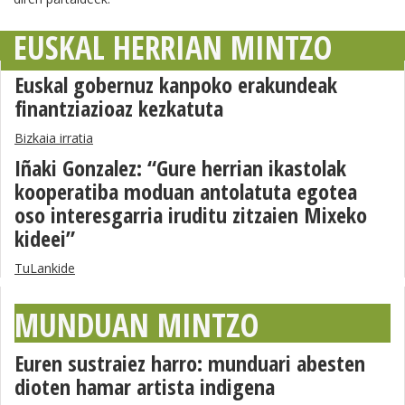
EUSKAL HERRIAN MINTZO
Euskal gobernuz kanpoko erakundeak
finantziazioaz kezkatuta
Bizkaia irratia
Iñaki Gonzalez: “Gure herrian ikastolak
kooperatiba moduan antolatuta egotea
oso interesgarria iruditu zitzaien Mixeko
kideei”
TuLankide
MUNDUAN MINTZO
Euren sustraiez harro: munduari abesten
dioten hamar artista indigena