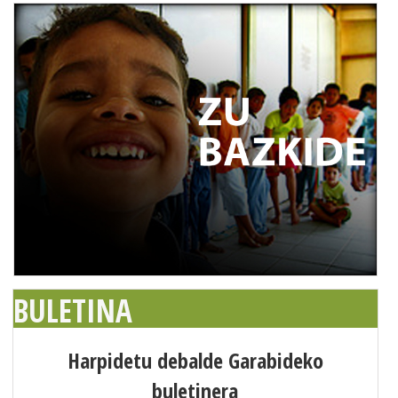
BULETINA
Harpidetu debalde Garabideko
buletinera