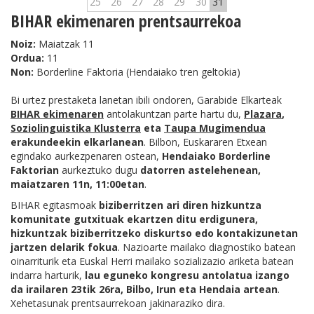
25
26
27
28
29
30
31
BIHAR ekimenaren prentsaurrekoa
Noiz:
Maiatzak 11
Ordua:
11
Non:
Borderline Faktoria (Hendaiako tren geltokia)
Bi urtez prestaketa lanetan ibili ondoren, Garabide Elkarteak
BIHAR ekimenaren
antolakuntzan parte hartu du,
Plazara
,
Soziolinguistika Klusterra
eta
Taupa Mugimendua
erakundeekin elkarlanean
. Bilbon, Euskararen Etxean
egindako aurkezpenaren ostean,
Hendaiako Borderline
Faktorian
aurkeztuko dugu
datorren astelehenean,
maiatzaren 11n, 11:00etan
.
BIHAR egitasmoak
biziberritzen ari diren hizkuntza
komunitate gutxituak ekartzen ditu erdigunera,
hizkuntzak biziberritzeko diskurtso edo kontakizunetan
jartzen delarik fokua
. Nazioarte mailako diagnostiko batean
oinarriturik eta Euskal Herri mailako sozializazio ariketa batean
indarra harturik,
lau eguneko kongresu antolatua izango
da irailaren 23tik 26ra, Bilbo, Irun eta Hendaia artean
.
Xehetasunak prentsaurrekoan jakinaraziko dira.