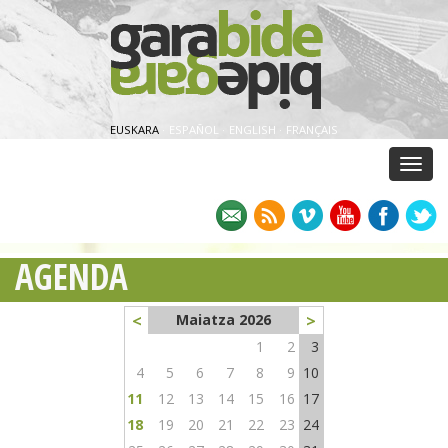
EUSKARA
·
ESPAÑOL
·
ENGLISH
·
FRANÇAIS
Menu
AGENDA
<
>
Maiatza 2026
1
2
3
4
5
6
7
8
9
10
11
12
13
14
15
16
17
18
19
20
21
22
23
24