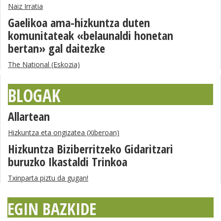
Naiz Irratia
Gaelikoa ama-hizkuntza duten
komunitateak «belaunaldi honetan
bertan» gal daitezke
The National (Eskozia)
BLOGAK
Allartean
Hizkuntza eta ongizatea (Xiberoan)
Hizkuntza Biziberritzeko Gidaritzari
buruzko Ikastaldi Trinkoa
Txinparta piztu da gugan!
EGIN BAZKIDE