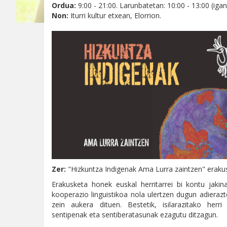
Ordua:
9:00 - 21:00. Larunbatetan: 10:00 - 13:00 (igan
Non:
Iturri kultur etxean, Elorrion.
Zer:
"Hizkuntza Indigenak Ama Lurra zaintzen" eraku
Erakusketa honek euskal herritarrei bi kontu jakina
kooperazio linguistikoa nola ulertzen dugun adierazte
zein aukera dituen. Bestetik, isilarazitako herri
sentipenak eta sentiberatasunak ezagutu ditzagun.