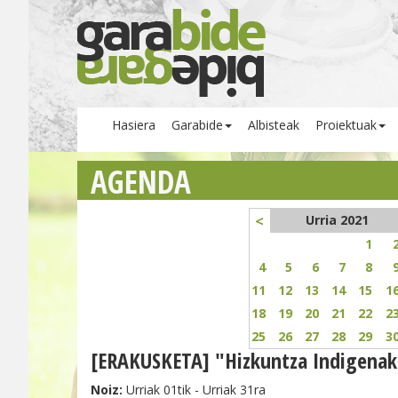
Hasiera
Garabide
Albisteak
Proiektuak
AGENDA
<
Urria 2021
1
4
5
6
7
8
11
12
13
14
15
1
18
19
20
21
22
2
25
26
27
28
29
3
[ERAKUSKETA] "Hizkuntza Indigenak
Noiz:
Urriak 01tik - Urriak 31ra