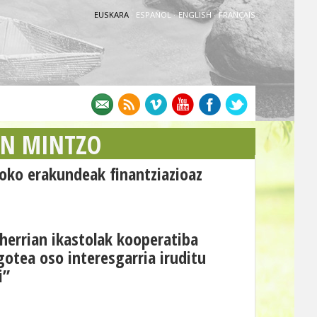
EUSKARA
·
ESPAÑOL
·
ENGLISH
·
FRANÇAIS
AN MINTZO
oko erakundeak finantziazioaz
 herrian ikastolak kooperatiba
otea oso interesgarria iruditu
i”