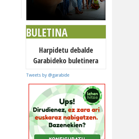
BULETINA
Harpidetu debalde
Garabideko buletinera
Tweets by @garabide