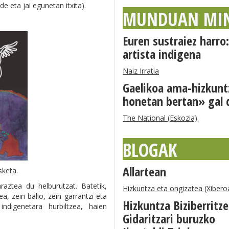
de eta jai egunetan itxita).
MUNDUAN MI
Euren sustraiez harr
artista indigena
Naiz Irratia
Gaelikoa ama-hizkunt
honetan bertan» gal 
The National (Eskozia)
BLOGAK
Allartean
sketa.
raztea du helburutzat. Batetik,
Hizkuntza eta ongizatea (Xibero
a, zein balio, zein garrantzi eta
Hizkuntza Biziberritz
 indigenetara hurbiltzea, haien
Gidaritzari buruzko