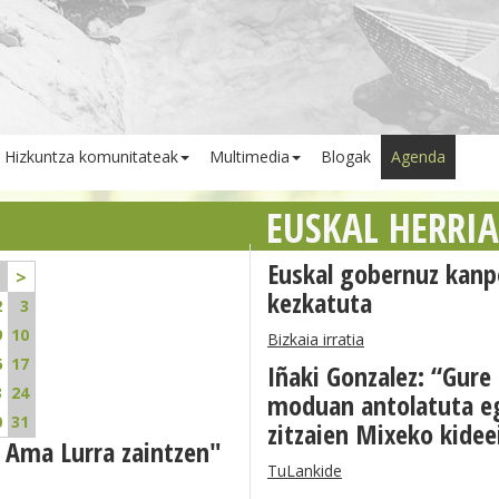
Hizkuntza komunitateak
Multimedia
Blogak
Agenda
EUSKAL HERRI
Euskal gobernuz kanp
>
kezkatuta
2
3
9
10
Bizkaia irratia
6
17
Iñaki Gonzalez: “Gure
3
24
moduan antolatuta eg
0
31
zitzaien Mixeko kidee
 Ama Lurra zaintzen"
TuLankide