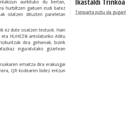
Ikastaldi Trinkoa
ontakizun aurkituko du bertan,
 hurbiltzen gaituen irudi batez
Txinparta piztu da gugan!
ak islatzen dituzten paneletan
ik ez dute osatzen testuok. Hain
 eta HUHEZIk antolaturiko Aditu
zkuntzak dira gehienak; bizirik
atazkaz inguratutako gizartean
uruxkaren emaitza dira erakusgai
inera, QR kodearen bidez entzun