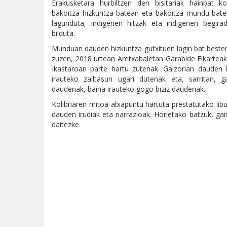
Erakusketara hurbiltzen den bisitariak hainbat k
bakoitza hizkuntza batean eta bakoitza mundu batera
lagunduta, indigenen hitzak eta indigenen begirad
bilduta.
Munduan dauden hizkuntza gutxituen lagin bat bester
zuzen, 2018 urtean Aretxabaletan Garabide Elkarteak
Ikastaroan parte hartu zutenak. Galzorian dauden hi
irauteko zailtasun ugari dutenak eta, sarritan, g
daudenak, baina irauteko gogo biziz daudenak.
Kolibriaren mitoa abiapuntu hartuta prestatutako lib
dauden irudiak eta narrazioak. Horietako batzuk, ga
daitezke.