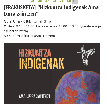
25
26
27
28
29
30
31
[ERAKUSKETA] "Hizkuntza Indigenak Ama
Lurra zaintzen"
Noiz:
Urriak 01tik - Urriak 31ra
Ordua:
9:00 - 21:00. Larunbatetan: 10:00 - 13:00 (igande eta jai
egunetan itxita).
Non:
Iturri kultur etxean, Elorrion.