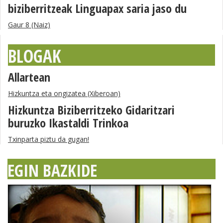
biziberritzeak Linguapax saria jaso du
Gaur 8 (Naiz)
BLOGAK
Allartean
Hizkuntza eta ongizatea (Xiberoan)
Hizkuntza Biziberritzeko Gidaritzari
buruzko Ikastaldi Trinkoa
Txinparta piztu da gugan!
EGIN BAZKIDE