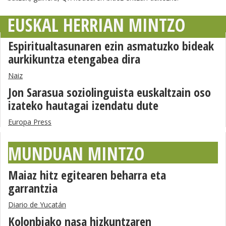
EUSKAL HERRIAN MINTZO
Espiritualtasunaren ezin asmatuzko bideak
aurkikuntza etengabea dira
Naiz
Jon Sarasua soziolinguista euskaltzain oso
izateko hautagai izendatu dute
Europa Press
MUNDUAN MINTZO
Maiaz hitz egitearen beharra eta
garrantzia
Diario de Yucatán
Kolonbiako nasa hizkuntzaren