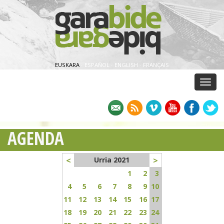
EUSKARA
·
ESPAÑOL
·
ENGLISH
·
FRANÇAIS
Menu
AGENDA
<
>
Urria 2021
1
2
3
4
5
6
7
8
9
10
11
12
13
14
15
16
17
18
19
20
21
22
23
24