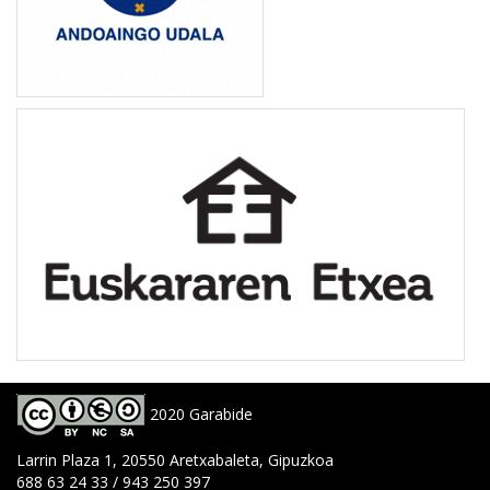
2020 Garabide
Larrin Plaza 1, 20550 Aretxabaleta, Gipuzkoa
688 63 24 33 / 943 250 397