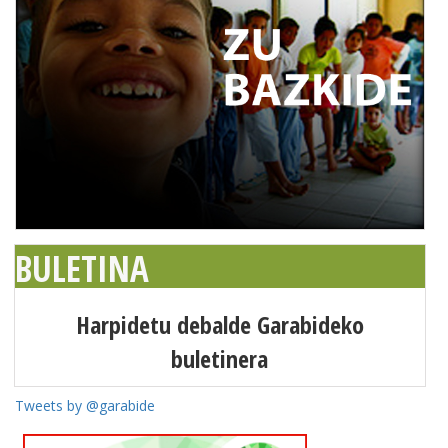
BULETINA
Harpidetu debalde Garabideko
buletinera
Tweets by @garabide