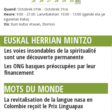
25
26
27
28
29
30
31
Quand:
Octobrek 01tik - Octobrek 31ra
Heure:
9:00 - 21:00. Larunbatetan: 10:00 - 13:00 (igande eta jai
egunetan itxita).
Où:
Iturri kultur etxean, Elorrion.
EUSKAL HERRIAN MINTZO
Les voies insondables de la spiritualité
sont une découverte permanente
Les ONG basques préoccupées par leur
financement
MOTS DU MONDE
La revitalisation de la langue nasa en
Colombie reçoit le Prix Linguapax