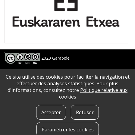
2020 Garabide
Larrin Plaza 1, 20550 Aretxabaleta, Gipuzkoa
Ce site utilise des cookies pour faciliter la navigation et
688 63 24 33 / 943 250 397
garabide[arroba]garabide[puntu]eus
effectuer des analyses statistiques. Pour plus
d'informations, consultez notre
Politique relative aux
PLAN DU SITE
|
ACCESSIBILITé
|
AVERTISSEMENT
|
POLITIQUE DE CONFIDENTIALITé
|
cookies
QUE SONT LES COOKIES?
|
CONTACT
Accepter
Refuser
Paramétrer les cookies