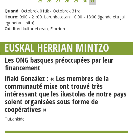
25
26
27
28
29
30
31
Quand:
Octobrek 01tik - Octobrek 31ra
Heure:
9:00 - 21:00. Larunbatetan: 10:00 - 13:00 (igande eta jai
egunetan itxita).
Où:
Iturri kultur etxean, Elorrion.
EUSKAL HERRIAN MINTZO
Les ONG basques préoccupées par leur
financement
Iñaki González : « Les membres de la
communauté mixe ont trouvé très
intéressant que les ikastolas de notre pays
soient organisées sous forme de
coopératives »
TuLankide