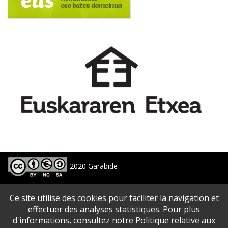
2020 Garabide
Larrin Plaza 1, 20550 Aretxabaleta, Gipuzkoa
Ce site utilise des cookies pour faciliter la navigation et
688 63 24 33 / 943 250 397
garabide[arroba]garabide[puntu]eus
effectuer des analyses statistiques. Pour plus
d'informations, consultez notre
Politique relative aux
PLAN DU SITE
|
ACCESSIBILITé
|
AVERTISSEMENT
|
POLITIQUE DE CONFIDENTIALITé
|