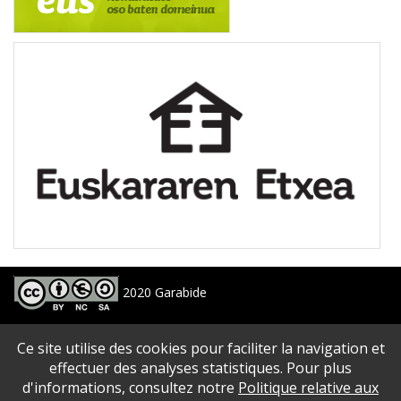
2020 Garabide
Larrin Plaza 1, 20550 Aretxabaleta, Gipuzkoa
Ce site utilise des cookies pour faciliter la navigation et
688 63 24 33 / 943 250 397
garabide[arroba]garabide[puntu]eus
effectuer des analyses statistiques. Pour plus
d'informations, consultez notre
Politique relative aux
PLAN DU SITE
|
ACCESSIBILITé
|
AVERTISSEMENT
|
POLITIQUE DE CONFIDENTIALITé
|