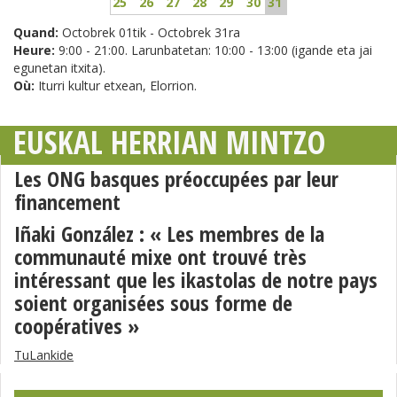
25
26
27
28
29
30
31
Quand:
Octobrek 01tik - Octobrek 31ra
Heure:
9:00 - 21:00. Larunbatetan: 10:00 - 13:00 (igande eta jai
egunetan itxita).
Où:
Iturri kultur etxean, Elorrion.
EUSKAL HERRIAN MINTZO
Les ONG basques préoccupées par leur
financement
Iñaki González : « Les membres de la
communauté mixe ont trouvé très
intéressant que les ikastolas de notre pays
soient organisées sous forme de
coopératives »
TuLankide