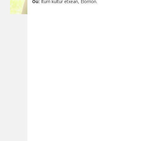
Où:
Iturri kultur etxean, Elorrion.