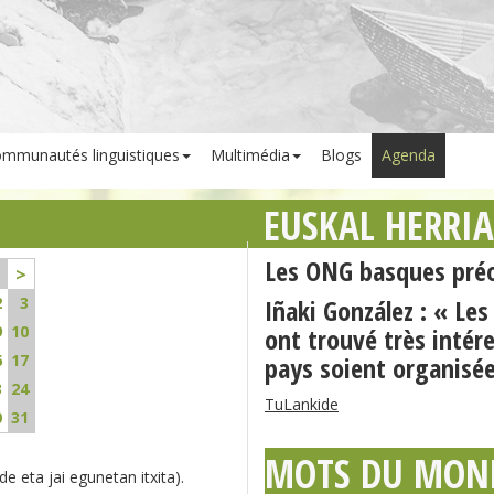
mmunautés linguistiques
Multimédia
Blogs
Agenda
EUSKAL HERRI
Les ONG basques préo
>
2
3
Iñaki González : « L
9
10
ont trouvé très intér
6
17
pays soient organisé
3
24
TuLankide
0
31
MOTS DU MON
e eta jai egunetan itxita).