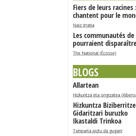
Fiers de leurs racines
chantent pour le mo
Naiz Irratia
Les communautés de l
pourraient disparaître
The National (Écosse)
BLOGS
Allartean
Hizkuntza eta ongizatea (Xibero
Hizkuntza Biziberritz
Gidaritzari buruzko
Ikastaldi Trinkoa
Txinparta piztu da gugan!