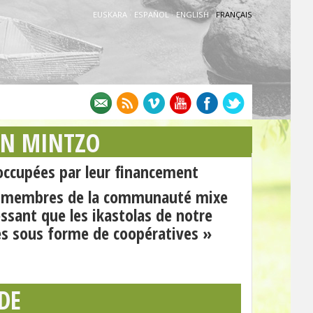
EUSKARA
·
ESPAÑOL
·
ENGLISH
·
FRANÇAIS
AN MINTZO
ccupées par leur financement
es membres de la communauté mixe
essant que les ikastolas de notre
es sous forme de coopératives »
DE