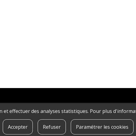
ion et effectuer des analyses statistiques. Pour plus d'inform
Accepter
Refuser
Paramétrer les cookies
IDENTIALITé
|
QUE SONT LES COOKIES?
|
CONTACT