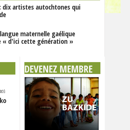
 : dix artistes autochtones qui
nde
angue maternelle gaélique
 « d'ici cette génération »
DEVENEZ MEMBRE
an)
eko