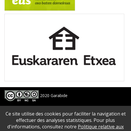
2020 Garabide
Larrin Plaza 1, 20550 Aretxabaleta, Gipuzkoa
Ce site utilise des cookies pour faciliter la navigation et
688 63 24 33 / 943 250 397
garabide[arroba]garabide[puntu]eus
effectuer des analyses statistiques. Pour plus
d'informations, consultez notre
Politique relative aux
PLAN DU SITE
|
ACCESSIBILITé
|
AVERTISSEMENT
|
POLITIQUE DE CONFIDENTIALITé
|