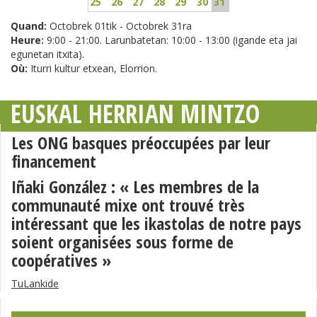
25
26
27
28
29
30
31
Quand:
Octobrek 01tik - Octobrek 31ra
Heure:
9:00 - 21:00. Larunbatetan: 10:00 - 13:00 (igande eta jai
egunetan itxita).
Où:
Iturri kultur etxean, Elorrion.
EUSKAL HERRIAN MINTZO
Les ONG basques préoccupées par leur
financement
Iñaki González : « Les membres de la
communauté mixe ont trouvé très
intéressant que les ikastolas de notre pays
soient organisées sous forme de
coopératives »
TuLankide