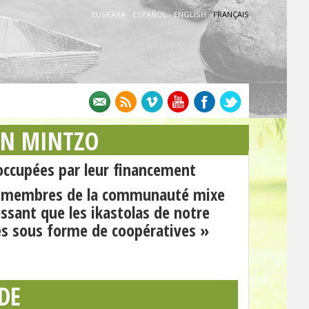
EUSKARA
·
ESPAÑOL
·
ENGLISH
·
FRANÇAIS
AN MINTZO
ccupées par leur financement
es membres de la communauté mixe
essant que les ikastolas de notre
es sous forme de coopératives »
DE