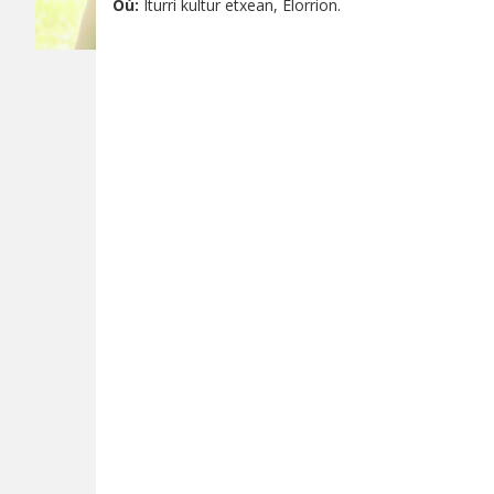
Où:
Iturri kultur etxean, Elorrion.