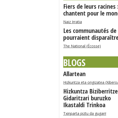
Fiers de leurs racines
chantent pour le mo
Naiz Irratia
Les communautés de l
pourraient disparaître
The National (Écosse)
BLOGS
Allartean
Hizkuntza eta ongizatea (Xibero
Hizkuntza Biziberritz
Gidaritzari buruzko
Ikastaldi Trinkoa
Txinparta piztu da gugan!