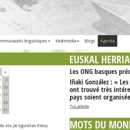
mmunautés linguistiques
Multimédia
Blogs
Agenda
EUSKAL HERRI
Les ONG basques préo
>
2
3
Iñaki González : « L
9
10
ont trouvé très intér
6
17
pays soient organisé
3
24
TuLankide
0
31
MOTS DU MON
e eta jai egunetan itxita).