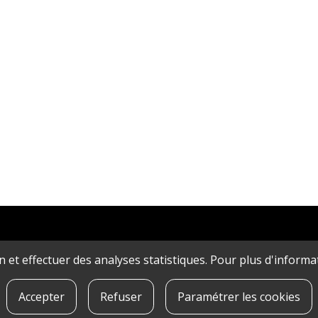
ion et effectuer des analyses statistiques. Pour plus d'inform
Accepter
Refuser
Paramétrer les cookies
IDENTIALITé
|
QUE SONT LES COOKIES?
|
CONTACT