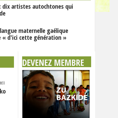
 : dix artistes autochtones qui
nde
angue maternelle gaélique
 « d'ici cette génération »
DEVENEZ MEMBRE
an)
eko