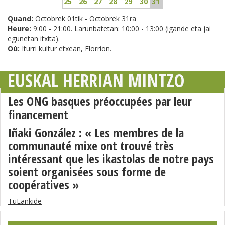
25
26
27
28
29
30
31
Quand:
Octobrek 01tik - Octobrek 31ra
Heure:
9:00 - 21:00. Larunbatetan: 10:00 - 13:00 (igande eta jai
egunetan itxita).
Où:
Iturri kultur etxean, Elorrion.
EUSKAL HERRIAN MINTZO
Les ONG basques préoccupées par leur
financement
Iñaki González : « Les membres de la
communauté mixe ont trouvé très
intéressant que les ikastolas de notre pays
soient organisées sous forme de
coopératives »
TuLankide