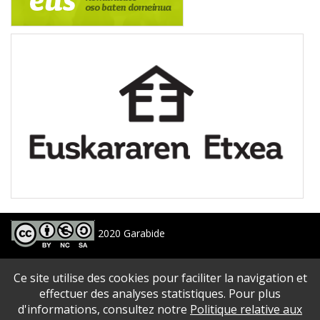
2020 Garabide
Larrin Plaza 1, 20550 Aretxabaleta, Gipuzkoa
Ce site utilise des cookies pour faciliter la navigation et
688 63 24 33 / 943 250 397
garabide[arroba]garabide[puntu]eus
effectuer des analyses statistiques. Pour plus
d'informations, consultez notre
Politique relative aux
PLAN DU SITE
|
ACCESSIBILITé
|
AVERTISSEMENT
|
POLITIQUE DE CONFIDENTIALITé
|