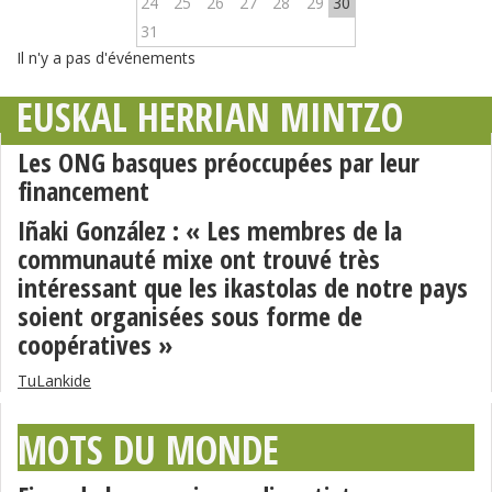
24
25
26
27
28
29
30
31
Il n'y a pas d'événements
EUSKAL HERRIAN MINTZO
Les ONG basques préoccupées par leur
financement
Iñaki González : « Les membres de la
communauté mixe ont trouvé très
intéressant que les ikastolas de notre pays
soient organisées sous forme de
coopératives »
TuLankide
MOTS DU MONDE