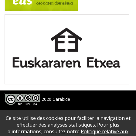
2020 Garabide
Larrin Plaza 1, 20550 Aretxabaleta, Gipuzkoa
Ce site utilise des cookies pour faciliter la navigation et
688 63 24 33 / 943 250 397
garabide[arroba]garabide[puntu]eus
effectuer des analyses statistiques. Pour plus
d'informations, consultez notre
Politique relative aux
PLAN DU SITE
|
ACCESSIBILITé
|
AVERTISSEMENT
|
POLITIQUE DE CONFIDENTIALITé
|