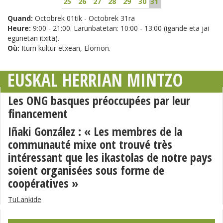
25
26
27
28
29
30
31
Quand:
Octobrek 01tik - Octobrek 31ra
Heure:
9:00 - 21:00. Larunbatetan: 10:00 - 13:00 (igande eta jai
egunetan itxita).
Où:
Iturri kultur etxean, Elorrion.
EUSKAL HERRIAN MINTZO
Les ONG basques préoccupées par leur
financement
Iñaki González : « Les membres de la
communauté mixe ont trouvé très
intéressant que les ikastolas de notre pays
soient organisées sous forme de
coopératives »
TuLankide