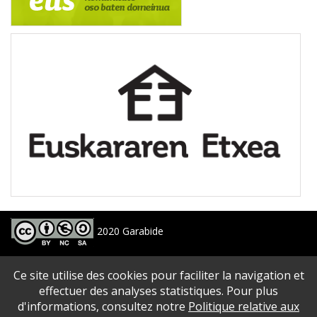
2020 Garabide
Larrin Plaza 1, 20550 Aretxabaleta, Gipuzkoa
Ce site utilise des cookies pour faciliter la navigation et
688 63 24 33 / 943 250 397
garabide[arroba]garabide[puntu]eus
effectuer des analyses statistiques. Pour plus
d'informations, consultez notre
Politique relative aux
PLAN DU SITE
|
ACCESSIBILITé
|
AVERTISSEMENT
|
POLITIQUE DE CONFIDENTIALITé
|