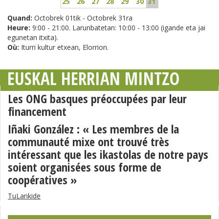
25
26
27
28
29
30
31
Quand:
Octobrek 01tik - Octobrek 31ra
Heure:
9:00 - 21:00. Larunbatetan: 10:00 - 13:00 (igande eta jai
egunetan itxita).
Où:
Iturri kultur etxean, Elorrion.
EUSKAL HERRIAN MINTZO
Les ONG basques préoccupées par leur
financement
Iñaki González : « Les membres de la
communauté mixe ont trouvé très
intéressant que les ikastolas de notre pays
soient organisées sous forme de
coopératives »
TuLankide