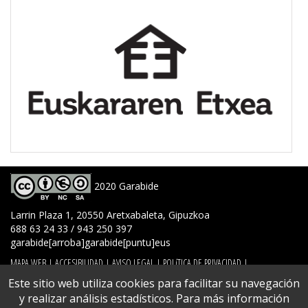
2020 Garabide
Larrin Plaza 1, 20550 Aretxabaleta, Gipuzkoa
688 63 24 33 / 943 250 397
garabide[arroba]garabide[puntu]eus
MAPA WEB
|
ACCESIBILIDAD
|
AVISO LEGAL
|
POLíTICA DE PRIVACIDAD
|
POLíTICA DE COOKIES
|
CONTACTO
Este sitio web utiliza cookies para facilitar su navegación
y realizar análisis estadísticos. Para más información