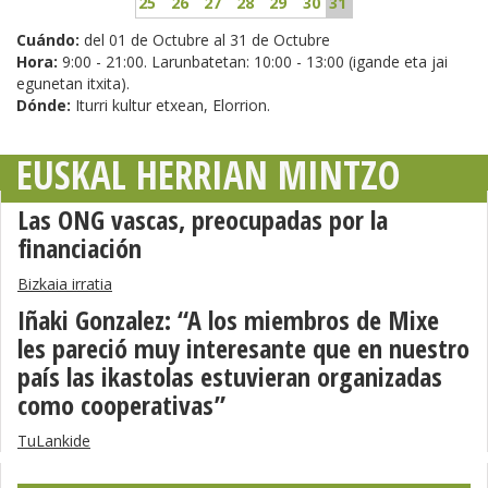
25
26
27
28
29
30
31
Cuándo:
del 01 de Octubre al 31 de Octubre
Hora:
9:00 - 21:00. Larunbatetan: 10:00 - 13:00 (igande eta jai
egunetan itxita).
Dónde:
Iturri kultur etxean, Elorrion.
EUSKAL HERRIAN MINTZO
Las ONG vascas, preocupadas por la
financiación
Bizkaia irratia
Iñaki Gonzalez: “A los miembros de Mixe
les pareció muy interesante que en nuestro
país las ikastolas estuvieran organizadas
como cooperativas”
TuLankide