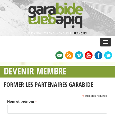
EUSKARA
·
ESPAÑOL
·
ENGLISH
·
FRANÇAIS
Menu
DEVENIR MEMBRE
FORMER LES PARTENAIRES GARABIDE
*
indicates required
*
Nom et prénom