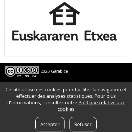
2020 Garabide
Larrin Plaza 1, 20550 Aretxabaleta, Gipuzkoa
Ce site utilise des cookies pour faciliter la navigation et
688 63 24 33 / 943 250 397
garabide[arroba]garabide[puntu]eus
effectuer des analyses statistiques. Pour plus
d'informations, consultez notre
Politique relative aux
PLAN DU SITE
|
ACCESSIBILITé
|
AVERTISSEMENT
|
POLITIQUE DE CONFIDENTIALITé
|
cookies
QUE SONT LES COOKIES?
|
CONTACT
Accepter
Refuser