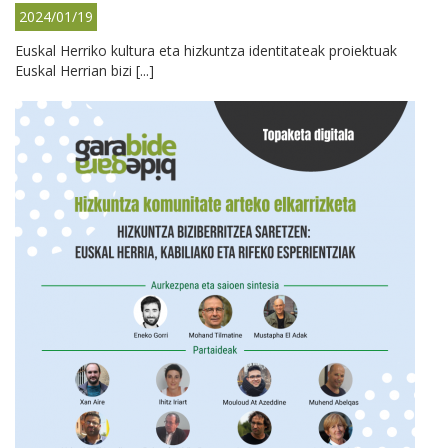
2024/01/19
Euskal Herriko kultura eta hizkuntza identitateak proiektuak
Euskal Herrian bizi [...]