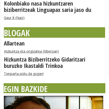
Kolonbiako nasa hizkuntzaren
biziberritzeak Linguapax saria jaso du
Gaur 8 (Naiz)
BLOGAK
Allartean
Hizkuntza eta ongizatea (Xiberoan)
Hizkuntza Biziberritzeko Gidaritzari
buruzko Ikastaldi Trinkoa
Txinparta piztu da gugan!
EGIN BAZKIDE