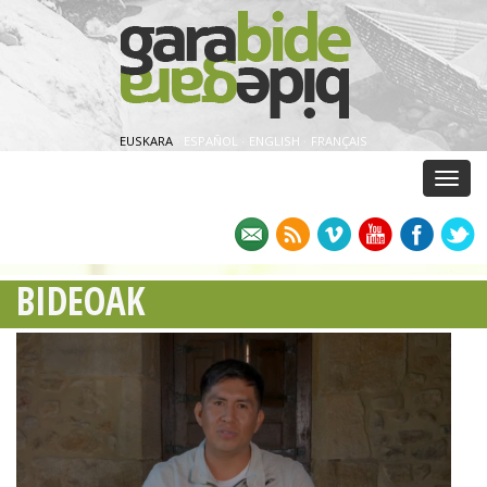
EUSKARA
·
ESPAÑOL
·
ENGLISH
·
FRANÇAIS
Menu
BIDEOAK