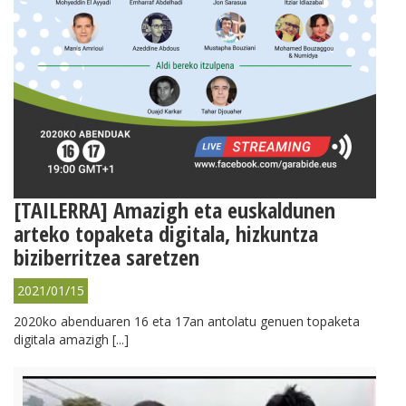
[TAILERRA] Amazigh eta euskaldunen
arteko topaketa digitala, hizkuntza
biziberritzea saretzen
2021/01/15
2020ko abenduaren 16 eta 17an antolatu genuen topaketa
digitala amazigh [...]