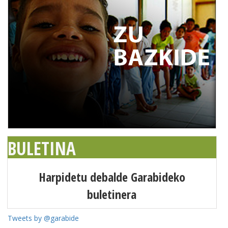
BULETINA
Harpidetu debalde Garabideko
buletinera
Tweets by @garabide