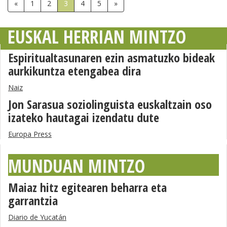
«
1
2
3
4
5
»
EUSKAL HERRIAN MINTZO
Espiritualtasunaren ezin asmatuzko bideak
aurkikuntza etengabea dira
Naiz
Jon Sarasua soziolinguista euskaltzain oso
izateko hautagai izendatu dute
Europa Press
MUNDUAN MINTZO
Maiaz hitz egitearen beharra eta
garrantzia
Diario de Yucatán