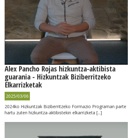
Alex Pancho Rojas hizkuntza-aktibista
guarania - Hizkuntzak Biziberritzeko
Elkarrizketak
2025/03/06
2024ko Hizkuntzak Biziberritzeko Formazio Programan parte
hartu zuten hizkuntza-aktibistekin elkarrizketa [...]