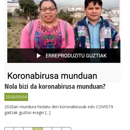
Nola bizi da koronabirusa munduan?
2020/05/04
2020an mundura hedatu den koronabirusak edo COVID19
gaitzak guztioi eragin [...]