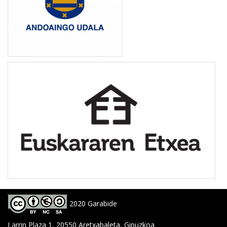
2020 Garabide
Larrin Plaza 1, 20550 Aretxabaleta, Gipuzkoa