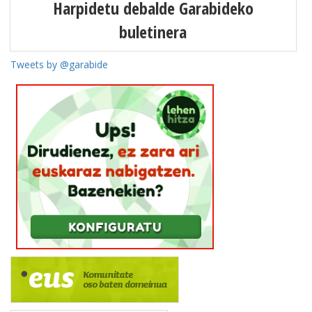
Harpidetu debalde Garabideko
buletinera
Tweets by @garabide