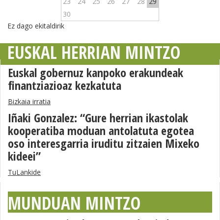
23
24
25
26
27
28
29
30
Ez dago ekitaldirik
EUSKAL HERRIAN MINTZO
Euskal gobernuz kanpoko erakundeak
finantziazioaz kezkatuta
Bizkaia irratia
Iñaki Gonzalez: “Gure herrian ikastolak
kooperatiba moduan antolatuta egotea
oso interesgarria iruditu zitzaien Mixeko
kideei”
TuLankide
MUNDUAN MINTZO