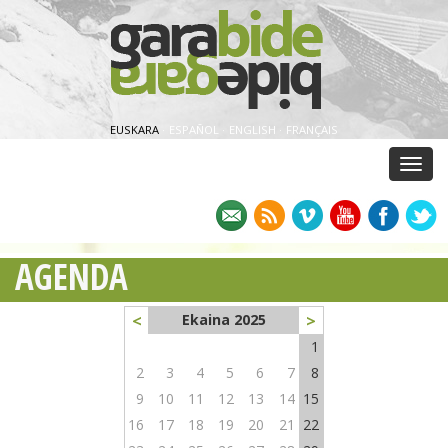
EUSKARA
·
ESPAÑOL
·
ENGLISH
·
FRANÇAIS
Menu
AGENDA
<
>
Ekaina 2025
1
2
3
4
5
6
7
8
9
10
11
12
13
14
15
16
17
18
19
20
21
22