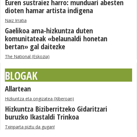
Euren sustraiez harro: munduari abesten
dioten hamar artista indigena
Naiz Irratia
Gaelikoa ama-hizkuntza duten
komunitateak «belaunaldi honetan
bertan» gal daitezke
The National (Eskozia)
BLOGAK
Allartean
Hizkuntza eta ongizatea (Xiberoan)
Hizkuntza Biziberritzeko Gidaritzari
buruzko Ikastaldi Trinkoa
Txinparta piztu da gugan!