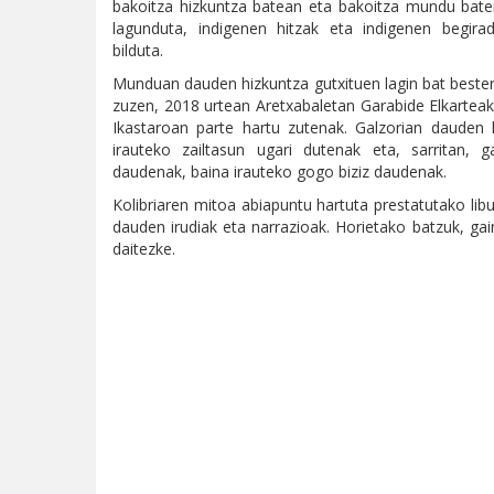
bakoitza hizkuntza batean eta bakoitza mundu batera
lagunduta, indigenen hitzak eta indigenen begirad
bilduta.
Munduan dauden hizkuntza gutxituen lagin bat bester
zuzen, 2018 urtean Aretxabaletan Garabide Elkarteak
Ikastaroan parte hartu zutenak. Galzorian dauden hi
irauteko zailtasun ugari dutenak eta, sarritan, g
daudenak, baina irauteko gogo biziz daudenak.
Kolibriaren mitoa abiapuntu hartuta prestatutako lib
dauden irudiak eta narrazioak. Horietako batzuk, ga
daitezke.