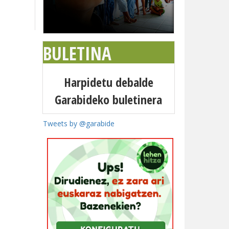
BULETINA
Harpidetu debalde
Garabideko buletinera
Tweets by @garabide