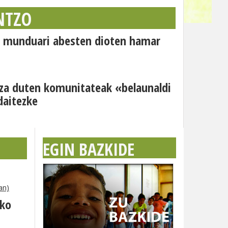
NTZO
o: munduari abesten dioten hamar
za duten komunitateak «belaunaldi
daitezke
EGIN BAZKIDE
an)
eko