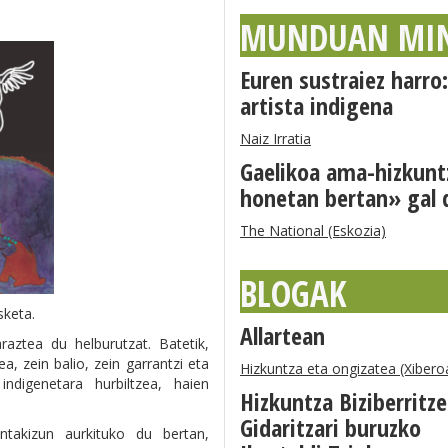
MUNDUAN MI
Euren sustraiez harr
artista indigena
Naiz Irratia
Gaelikoa ama-hizkunt
honetan bertan» gal 
The National (Eskozia)
BLOGAK
sketa.
Allartean
raztea du helburutzat. Batetik,
a, zein balio, zein garrantzi eta
Hizkuntza eta ongizatea (Xibero
 indigenetara hurbiltzea, haien
Hizkuntza Biziberritz
Gidaritzari buruzko
ontakizun aurkituko du bertan,