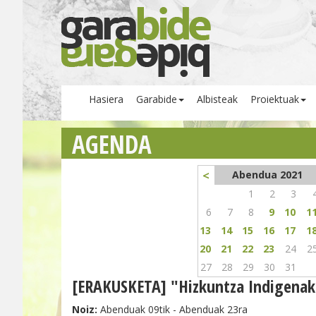
Hasiera
Garabide
Albisteak
Proiektuak
AGENDA
<
Abendua 2021
1
2
3
6
7
8
9
10
1
13
14
15
16
17
1
20
21
22
23
24
2
27
28
29
30
31
[ERAKUSKETA] "Hizkuntza Indigenak
Noiz:
Abenduak 09tik - Abenduak 23ra