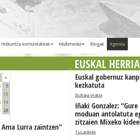
Hizkuntza komunitateak
Multimedia
Blogak
Agenda
EUSKAL HERRI
Euskal gobernuz kanp
>
kezkatuta
4
5
1
12
Bizkaia irratia
8
19
Iñaki Gonzalez: “Gure
5
26
moduan antolatuta eg
zitzaien Mixeko kidee
 Ama Lurra zaintzen"
TuLankide