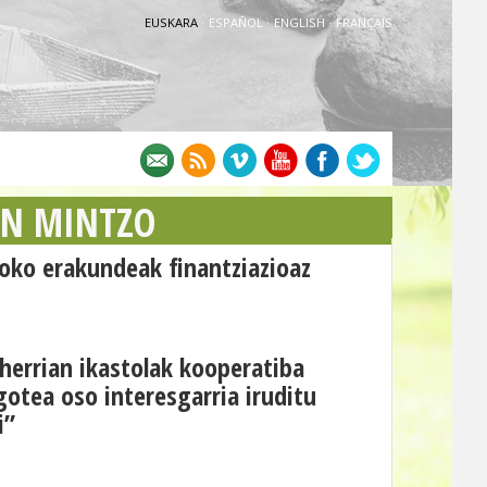
EUSKARA
·
ESPAÑOL
·
ENGLISH
·
FRANÇAIS
AN MINTZO
oko erakundeak finantziazioaz
 herrian ikastolak kooperatiba
otea oso interesgarria iruditu
i”