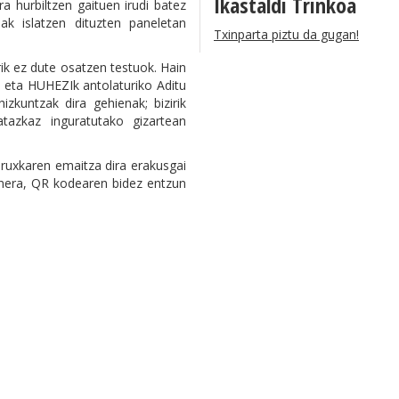
Ikastaldi Trinkoa
 hurbiltzen gaituen irudi batez
ak islatzen dituzten paneletan
Txinparta piztu da gugan!
ik ez dute osatzen testuok. Hain
 eta HUHEZIk antolaturiko Aditu
zkuntzak dira gehienak; bizirik
atazkaz inguratutako gizartean
uruxkaren emaitza dira erakusgai
inera, QR kodearen bidez entzun