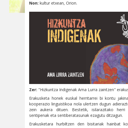
Non:
kultur etxean, Orion.
Zer:
"Hizkuntza Indigenak Ama Lurra zaintzen" eraku
Erakusketa honek euskal herritarrei bi kontu jakina
kooperazio linguistikoa nola ulertzen dugun adierazte
zein aukera dituen. Bestetik, isilarazitako herri
sentipenak eta sentiberatasunak ezagutu ditzagun.
Erakusketara hurbiltzen den bisitariak hainbat k