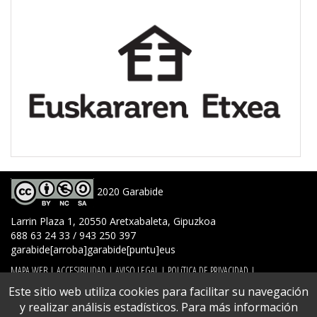
2020 Garabide
Larrin Plaza 1, 20550 Aretxabaleta, Gipuzkoa
688 63 24 33 / 943 250 397
garabide[arroba]garabide[puntu]eus
MAPA WEB
|
ACCESIBILIDAD
|
AVISO LEGAL
|
POLíTICA DE PRIVACIDAD
|
POLíTICA DE COOKIES
|
CONTACTO
Este sitio web utiliza cookies para facilitar su navegación
y realizar análisis estadísticos. Para más información