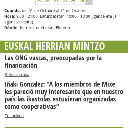
25
26
27
28
29
30
31
Cuándo:
del 01 de Octubre al 31 de Octubre
Hora:
9:00 - 21:00. Larunbatetan: 10:00 - 13:00 (igande eta jai
egunetan itxita).
Dónde:
Iturri kultur etxean, Elorrion.
EUSKAL HERRIAN MINTZO
Las ONG vascas, preocupadas por la
financiación
Bizkaia irratia
Iñaki Gonzalez: “A los miembros de Mixe
les pareció muy interesante que en nuestro
país las ikastolas estuvieran organizadas
como cooperativas”
TuLankide