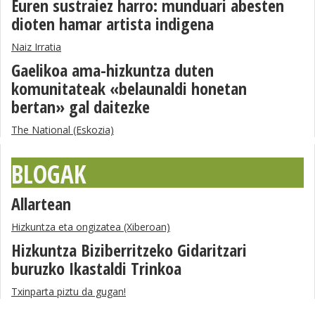
Euren sustraiez harro: munduari abesten
dioten hamar artista indigena
Naiz Irratia
Gaelikoa ama-hizkuntza duten
komunitateak «belaunaldi honetan
bertan» gal daitezke
The National (Eskozia)
BLOGAK
Allartean
Hizkuntza eta ongizatea (Xiberoan)
Hizkuntza Biziberritzeko Gidaritzari
buruzko Ikastaldi Trinkoa
Txinparta piztu da gugan!