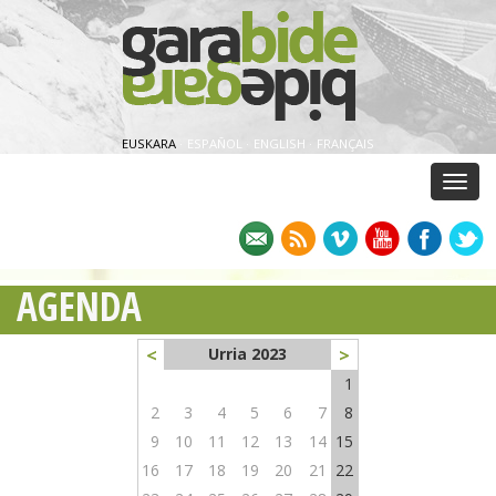
EUSKARA
·
ESPAÑOL
·
ENGLISH
·
FRANÇAIS
Menu
AGENDA
<
>
Urria 2023
1
2
3
4
5
6
7
8
9
10
11
12
13
14
15
16
17
18
19
20
21
22