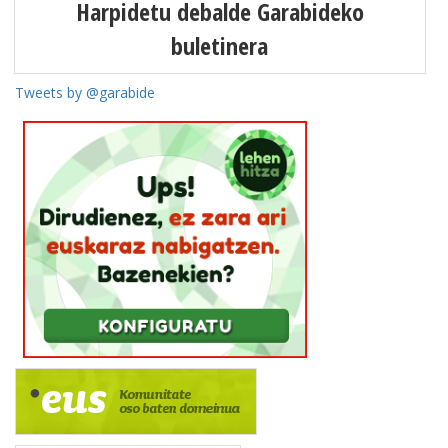
Harpidetu debalde Garabideko
buletinera
Tweets by @garabide