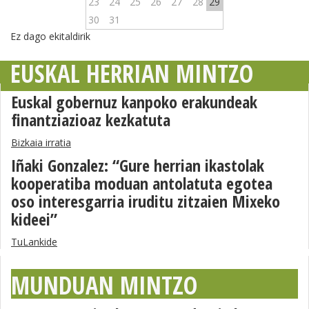
23
24
25
26
27
28
29
30
31
Ez dago ekitaldirik
EUSKAL HERRIAN MINTZO
Euskal gobernuz kanpoko erakundeak
finantziazioaz kezkatuta
Bizkaia irratia
Iñaki Gonzalez: “Gure herrian ikastolak
kooperatiba moduan antolatuta egotea
oso interesgarria iruditu zitzaien Mixeko
kideei”
TuLankide
MUNDUAN MINTZO