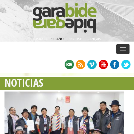
EUSKARA
·
ESPAÑOL
·
ENGLISH
·
FRANÇAIS
Menu
NOTICIAS