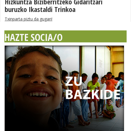
Hizkuntza Biziberritzeko Gidaritzari
buruzko Ikastaldi Trinkoa
Txinparta piztu da gugan!
HAZTE SOCIA/O