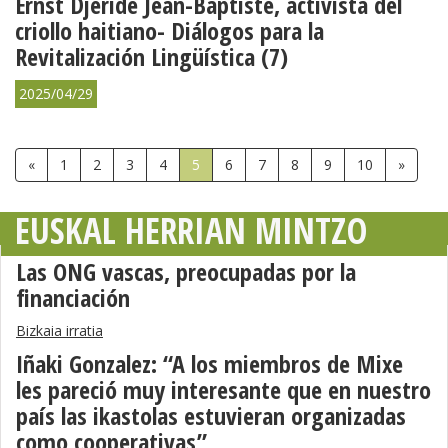
Ernst Djeride Jean-Baptiste, activista del
criollo haitiano- Diálogos para la
Revitalización Lingüística (7)
2025/04/29
«
1
2
3
4
5
6
7
8
9
10
»
EUSKAL HERRIAN MINTZO
Las ONG vascas, preocupadas por la
financiación
Bizkaia irratia
Iñaki Gonzalez: “A los miembros de Mixe
les pareció muy interesante que en nuestro
país las ikastolas estuvieran organizadas
como cooperativas”