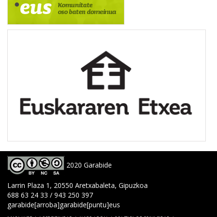
2020 Garabide
Larrin Plaza 1, 20550 Aretxabaleta, Gipuzkoa
688 63 24 33 / 943 250 397
garabide[arroba]garabide[puntu]eus