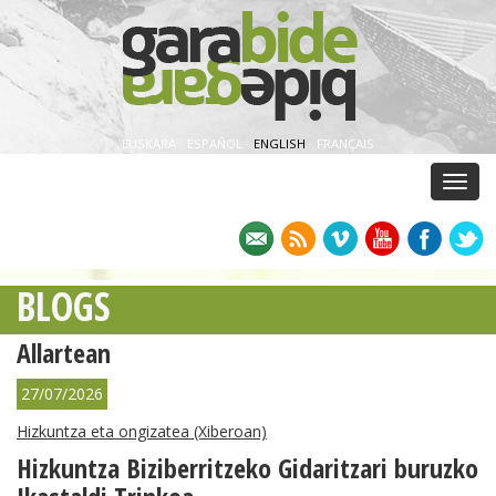
EUSKARA
·
ESPAÑOL
·
ENGLISH
·
FRANÇAIS
Menu
BLOGS
Allartean
27/07/2026
Hizkuntza eta ongizatea (Xiberoan)
Hizkuntza Biziberritzeko Gidaritzari buruzko