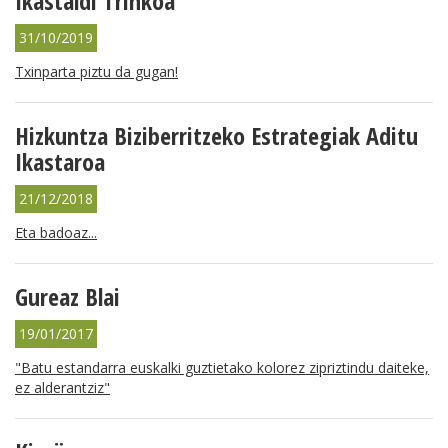
Ikastaldi Trinkoa
31/10/2019
Txinparta piztu da gugan!
Hizkuntza Biziberritzeko Estrategiak Aditu
Ikastaroa
21/12/2018
Eta badoaz...
Gureaz Blai
19/01/2017
"Batu estandarra euskalki guztietako kolorez zipriztindu daiteke,
ez alderantziz"