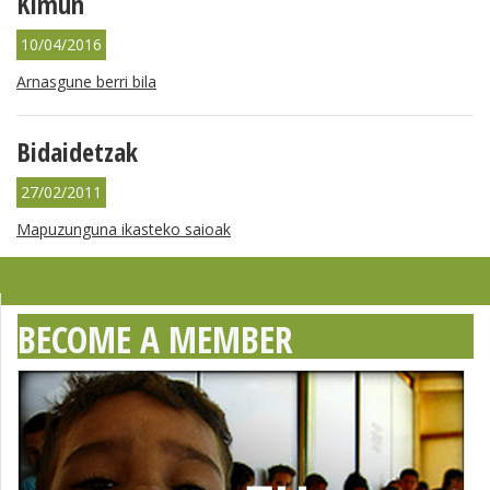
Kimün
10/04/2016
Arnasgune berri bila
Bidaidetzak
27/02/2011
Mapuzunguna ikasteko saioak
BECOME A MEMBER