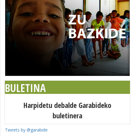
BULETINA
Harpidetu debalde Garabideko
buletinera
Tweets by @garabide