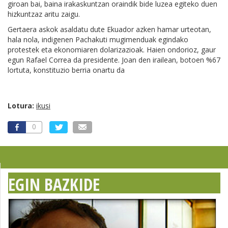
giroan bai, baina irakaskuntzan oraindik bide luzea egiteko duen
hizkuntzaz aritu zaigu.
Gertaera askok asaldatu dute Ekuador azken hamar urteotan,
hala nola, indigenen Pachakuti mugimenduak egindako
protestek eta ekonomiaren dolarizazioak. Haien ondorioz, gaur
egun Rafael Correa da presidente. Joan den irailean, botoen %67
lortuta, konstituzio berria onartu da
Lotura:
ikusi
0
EGIN BAZKIDE