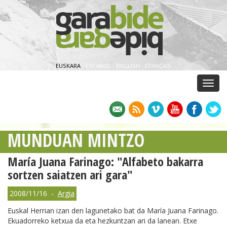
EUSKARA
·
ESPAÑOL
·
ENGLISH
·
FRANÇAIS
Menu
MUNDUAN MINTZO
María Juana Farinago: "Alfabeto bakarra
sortzen saiatzen ari gara"
2008/11/16 -
Argia
Euskal Herrian izan den lagunetako bat da María Juana Farinago.
Ekuadorreko ketxua da eta hezkuntzan ari da lanean. Etxe