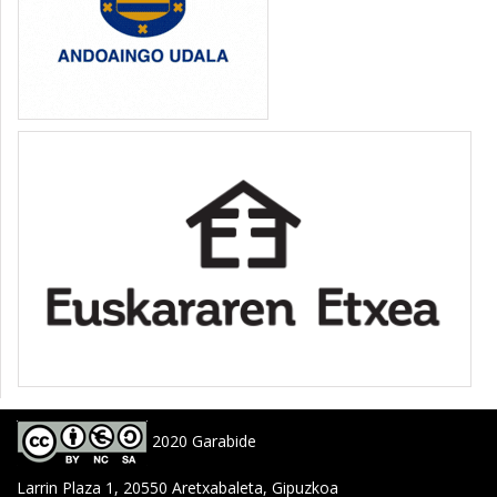
2020 Garabide
Larrin Plaza 1, 20550 Aretxabaleta, Gipuzkoa