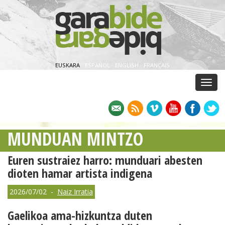
EUSKARA
·
ESPAÑOL
·
ENGLISH
·
FRANÇAIS
Menu
MUNDUAN MINTZO
Euren sustraiez harro: munduari abesten
dioten hamar artista indigena
2026/07/02 -
Naiz Irratia
Gaelikoa ama-hizkuntza duten