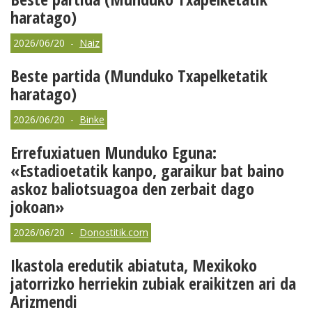
haratago)
2026/06/20 -
Naiz
Beste partida (Munduko Txapelketatik
haratago)
2026/06/20 -
Binke
Errefuxiatuen Munduko Eguna:
«Estadioetatik kanpo, garaikur bat baino
askoz baliotsuagoa den zerbait dago
jokoan»
2026/06/20 -
Donostitik.com
Ikastola eredutik abiatuta, Mexikoko
jatorrizko herriekin zubiak eraikitzen ari da
Arizmendi