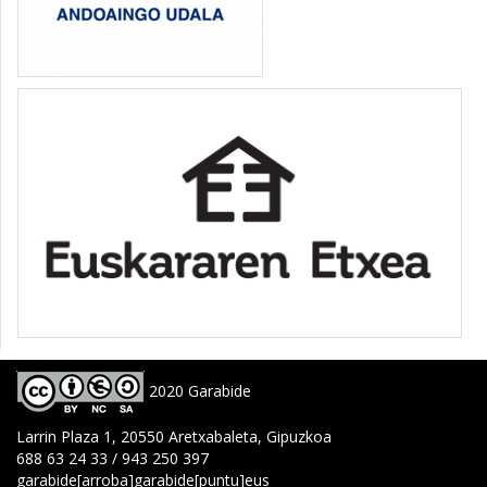
2020 Garabide
Larrin Plaza 1, 20550 Aretxabaleta, Gipuzkoa
688 63 24 33 / 943 250 397
garabide[arroba]garabide[puntu]eus