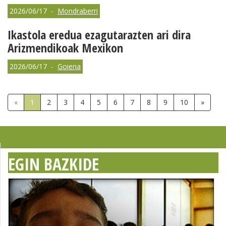
2026/06/17 -
Mondraberri
Ikastola eredua ezagutarazten ari dira
Arizmendikoak Mexikon
2026/06/17 -
Goiena
«
1
2
3
4
5
6
7
8
9
10
»
EGIN BAZKIDE