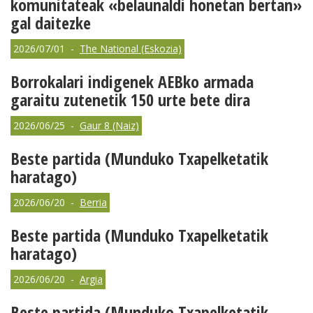
komunitateak «belaunaldi honetan bertan»
gal daitezke
2026/07/01 -
The National (Eskozia)
Borrokalari indigenek AEBko armada
garaitu zutenetik 150 urte bete dira
2026/06/25 -
Gaur 8 (Naiz)
Beste partida (Munduko Txapelketatik
haratago)
2026/06/20 -
Berria
Beste partida (Munduko Txapelketatik
haratago)
2026/06/20 -
Argia
Beste partida (Munduko Txapelketatik