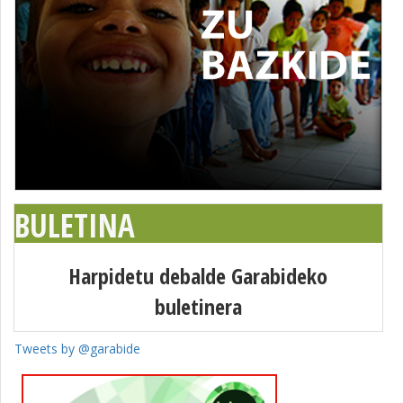
BULETINA
Harpidetu debalde Garabideko
buletinera
Tweets by @garabide