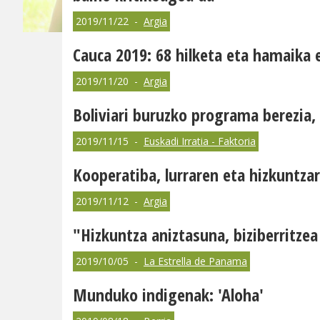
2019/11/22 -
Argia
Cauca 2019: 68 hilketa eta hamaika
2019/11/20 -
Argia
Boliviari buruzko programa berezia, 
2019/11/15 -
Euskadi Irratia - Faktoria
Kooperatiba, lurraren eta hizkuntza
2019/11/12 -
Argia
"Hizkuntza aniztasuna, biziberritzea
2019/10/05 -
La Estrella de Panama
Munduko indigenak: 'Aloha'