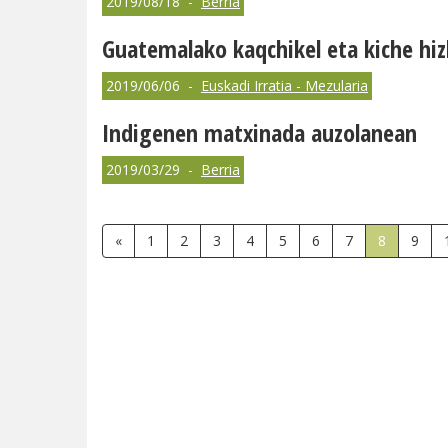
2019/08/18 -
Berria
Guatemalako kaqchikel eta kiche hiz
2019/06/06 -
Euskadi Irratia - Mezularia
Indigenen matxinada auzolanean
2019/03/29 -
Berria
«
1
2
3
4
5
6
7
8
9