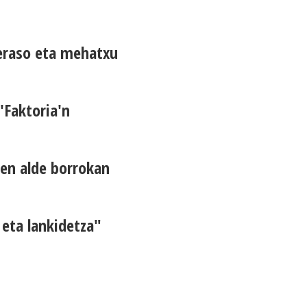
 eraso eta mehatxu
'Faktoria'n
ren alde borrokan
 eta lankidetza"