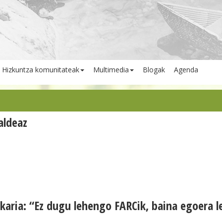
Hizkuntza komunitateak
Multimedia
Blogak
Agenda
aldeaz
karia: “Ez dugu lehengo FARCik, baina egoera l