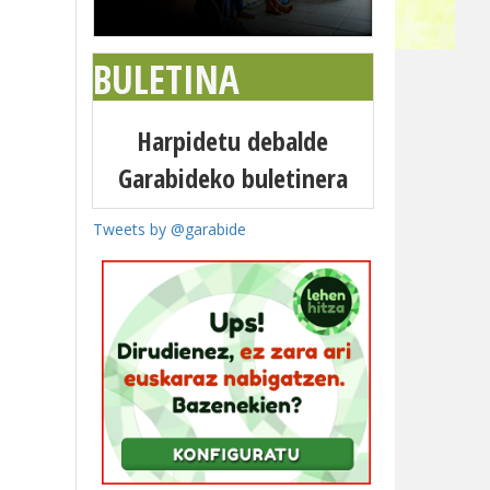
BULETINA
Harpidetu debalde
Garabideko buletinera
Tweets by @garabide