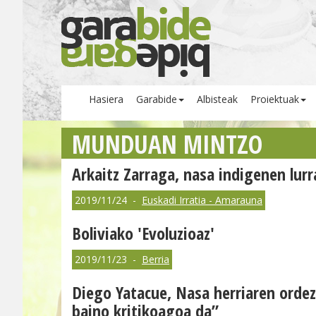
Hasiera
Garabide
Albisteak
Proiektuak
MUNDUAN MINTZO
Arkaitz Zarraga, nasa indigenen lurr
2019/11/24 -
Euskadi Irratia - Amarauna
Boliviako 'Evoluzioaz'
2019/11/23 -
Berria
Diego Yatacue, Nasa herriaren ordez
baino kritikoagoa da”