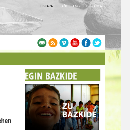
EUSKARA
·
ESPAÑOL
·
ENGLISH
·
FRANÇAIS
EGIN BAZKIDE
ehen