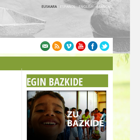
EUSKARA
·
ESPAÑOL
·
ENGLISH
·
FRANÇAIS
EGIN BAZKIDE