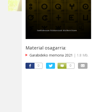
Material osagarria:
Garabideko memoria 2021
| 1.8 Mb.
0
0