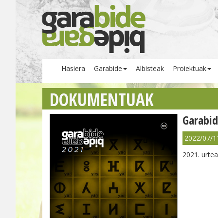
Hasiera
Garabide
Albisteak
Proiektuak
DOKUMENTUAK
Garabi
2022/07/1
2021. urtea