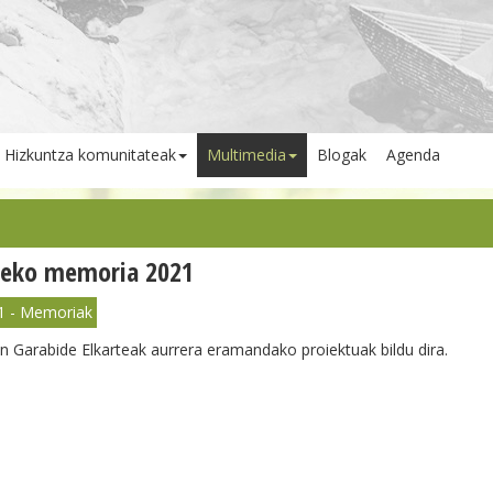
Hizkuntza komunitateak
Multimedia
Blogak
Agenda
deko memoria 2021
1 - Memoriak
n Garabide Elkarteak aurrera eramandako proiektuak bildu dira.