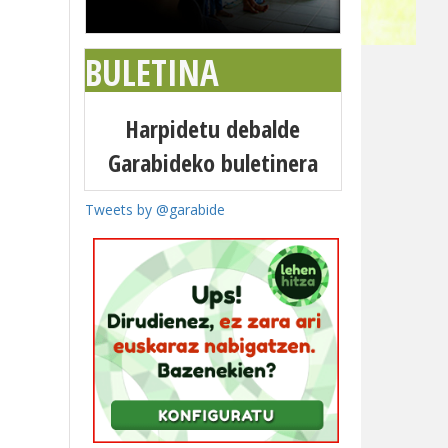
BULETINA
Harpidetu debalde
Garabideko buletinera
Tweets by @garabide