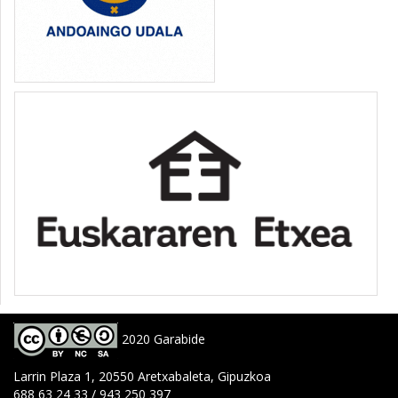
2020 Garabide
Larrin Plaza 1, 20550 Aretxabaleta, Gipuzkoa
688 63 24 33 / 943 250 397