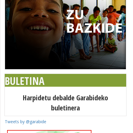
BULETINA
Harpidetu debalde Garabideko
buletinera
Tweets by @garabide