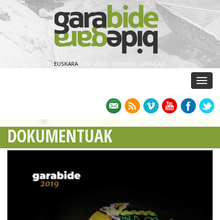
EUSKARA
·
ESPAÑOL
·
ENGLISH
·
FRANÇAIS
Menu
DOKUMENTUAK