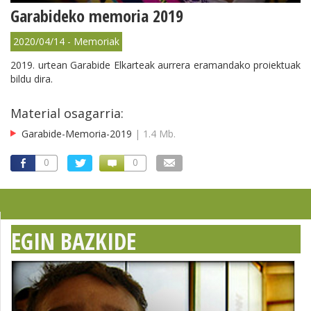
Garabideko memoria 2019
2020/04/14 - Memoriak
2019. urtean Garabide Elkarteak aurrera eramandako proiektuak
bildu dira.
Material osagarria:
Garabide-Memoria-2019
| 1.4 Mb.
0
0
EGIN BAZKIDE