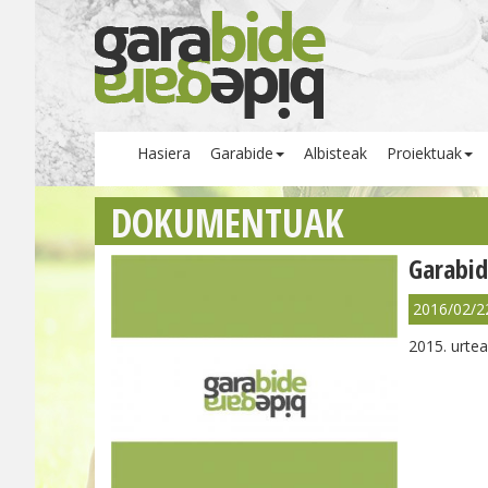
Hasiera
Garabide
Albisteak
Proiektuak
DOKUMENTUAK
Garabi
2016/02/2
2015. urte