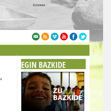
EUSKARA
·
ESPAÑOL
·
ENGLISH
·
FRANÇAIS
EGIN BAZKIDE
da