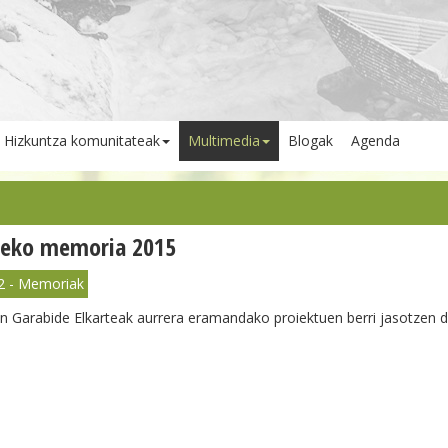
Hizkuntza komunitateak
Multimedia
Blogak
Agenda
deko memoria 2015
2 - Memoriak
an Garabide Elkarteak aurrera eramandako proiektuen berri jasotzen 