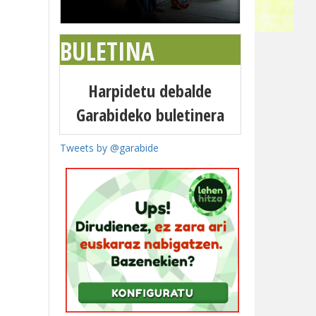
BULETINA
Harpidetu debalde
Garabideko buletinera
Tweets by @garabide