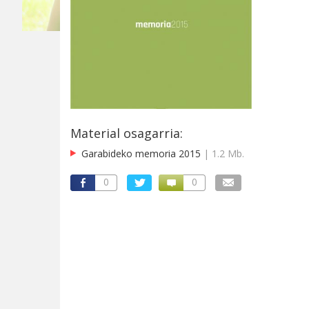
Material osagarria:
Garabideko memoria 2015
| 1.2 Mb.
0
0