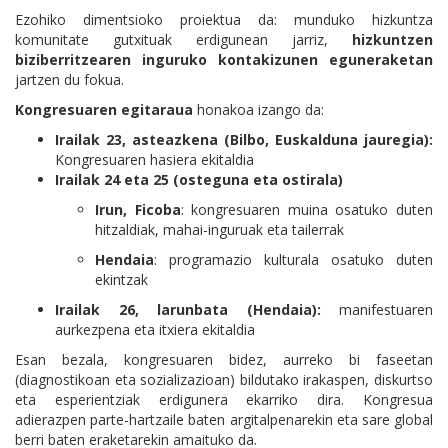
Ezohiko dimentsioko proiektua da: munduko hizkuntza
komunitate gutxituak erdigunean jarriz,
hizkuntzen
biziberritzearen inguruko kontakizunen eguneraketan
jartzen du fokua.
Kongresuaren egitaraua
honakoa izango da:
Irailak 23, asteazkena
(Bilbo, Euskalduna jauregia)
:
Kongresuaren hasiera ekitaldia
Irailak 24 eta 25 (osteguna eta ostirala)
Irun, Ficoba
: kongresuaren muina osatuko duten
hitzaldiak, mahai-inguruak eta tailerrak
Hendaia
:
programazio kulturala osatuko duten
ekintzak
Irailak 26, larunbata (Hendaia)
:
manifestuaren
aurkezpena eta itxiera ekitaldia
​Esan bezala,
kongresuaren bidez, aurreko bi faseetan
(diagnostikoan eta sozializazioan) bildutako irakaspen, diskurtso
eta esperientziak erdigunera ekarriko dira. Kongresua
adierazpen parte-hartzaile baten argitalpenarekin eta sare global
berri baten eraketarekin amaituko da.