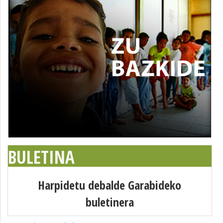
BULETINA
Harpidetu debalde Garabideko
buletinera