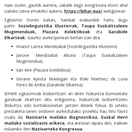
Hain zuzen, gaurtik aurrera, zabalik dago kongresura etorri ahal
izateko izena emateko aukera,
https://bihar.eus/
webgunean.
Egitasmo honen baitan, hainbat erakundek hartu dugu
parte:
Soziolinguistika Klusterrak, Taupa Euskaltzaleen
Mugimenduak, Plazara Kolektiboak
eta
Garabide
Elkarteak.
Gaurko aurkezpenean bertan izan dira:
Imanol Larrea Mendizabal (Soziolinguistika Klusterra)
Jasone Mendizabal Altuna (Taupa Euskaltzaleen
Mugimendua)
Xan Aire (Plazara kolektiboa)
Gorane Ayesta Maidagan eta Iñaki Martinez de Luna
Perez de Arriba (Garabide Elkartea)​
BIHAR egitasmoak biziberritzen ari diren hizkuntza komunitate
gutxituak ekartzen ditu erdigunera,
hizkuntzak biziberritzeko
diskurtso edo kontakizunetan jartzen delarik fokua
.
Bi urteko
prestaketa lanen ondoren aurkeztutako proiektu hau hiru fasez
osatu da:
Nazioarte mailako diagnostikoa
,
Euskal Herri
mailako sozializazio ariketa
, eta arestian aipatu den, irailean
eskainiko den
Nazioarteko Kongresua
.