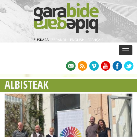
EUSKARA
·
ESPAÑOL
·
ENGLISH
·
FRANÇAIS
Menu
ALBISTEAK