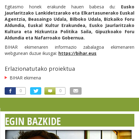
Egitasmo honek erakunde hauen babesa du:
Eusko
Jaurlaritzako Lankidetzarako eta Elkartasunerako Euskal
Agentzia, Beasaingo Udala, Bilboko Udala, Bizkaiko Foru
Aldundia, Euskal Kultur Erakundea, Eusko Jaurlaritzako
Kultura eta Hizkuntza Politika Saila, Gipuzkoako Foru
Aldundia eta Nafarroako Gobernua.
BIHAR ekimenaren informazio zabalagoa ekimenaren
webgunean duzue ikusgai:
https://bihar.eus
Erlazionatutako proiektua
BIHAR ekimena
0
0
EGIN BAZKIDE