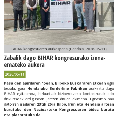
BIHAR kongresuaren aurkezpena (Hendaia, 2026-05-11)
Zabalik dago BIHAR kongresurako izena-
emateko aukera
2026/05/11
Pasa den apirilaren 15ean, Bilboko Euskararen Etxean
egin
bezala, gaur
Hendaiako Borderline
Fabrikan
aurkeztu dugu
BIHAR egitasmoa, h
izkuntzak biziberritzeko kontakizunak edo
diskurtsoak erdigunean jartzen dituen ekimena. Egitasmo hau
datorren
irailaren 23tik 26ra Bilbo, Irun eta Hendaia
artean
burutuko den Nazioarteko Kongresuaren
bidez burutu
eta plazaratuko da.