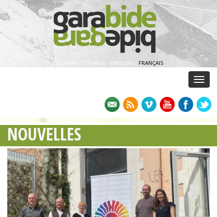
EUSKARA
·
ESPAÑOL
·
ENGLISH
·
FRANÇAIS
Menu
NOUVELLES