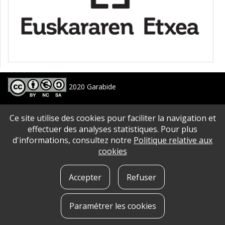
2020 Garabide
Larrin Plaza 1, 20550 Aretxabaleta, Gipuzkoa
Ce site utilise des cookies pour faciliter la navigation et
688 63 24 33 / 943 250 397
garabide[arroba]garabide[puntu]eus
effectuer des analyses statistiques. Pour plus
d'informations, consultez notre
Politique relative aux
PLAN DU SITE
|
ACCESSIBILITé
|
AVERTISSEMENT
|
POLITIQUE DE CONFIDENTIALITé
|
cookies
QUE SONT LES COOKIES?
|
CONTACT
Accepter
Refuser
Paramétrer les cookies