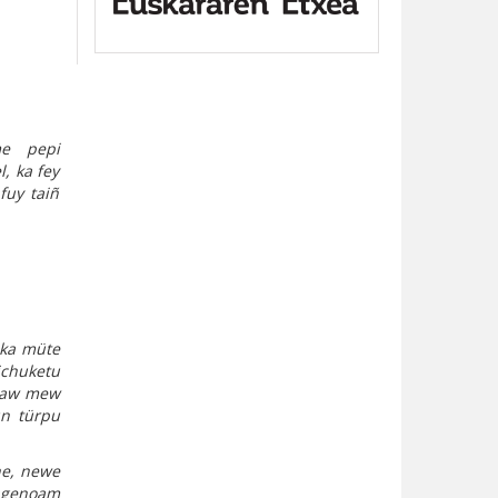
me pepi
, ka fey
fuy taiñ
 ka müte
chuketu
üzaw mew
un türpu
he, newe
kagenoam