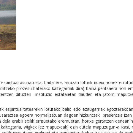
piritualtasunari eta, baita ere, arrazari loturik (ideia horiek errotu
erritzeko prozesu baterako kaltegarriak dira) baina pentsaera hori 
zentzen dituzten instituzio estataletan dauden eta jatorri maputx
k espiritualitatearekin lotutako balio edo ezaugarriak egozterakoa
n ikusaraztea egoera normalizatuan dagoen hizkuntzak presentzia iza
dela erabili soilik errituetako eremuetan, horixe gertatzen denean 
 kaltegarria, wigkek (ez maputxeak) ezin dutela mapuzugun-a ikasi,
 soilik maputxeei erakutsi eta transmititu behar zaie eta ez da erab