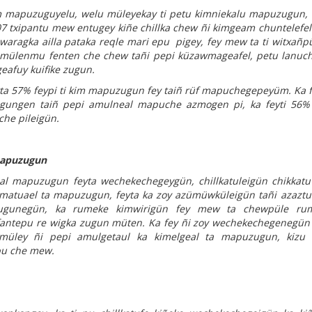
 kim mapuzuguyelu, welu müleyekay ti petu kimniekalu mapuzugun,
7 txipantu mew entugey kiñe chillka chew ñi kimgeam chuntelefel 
 waragka ailla pataka reqle mari epu pigey, fey mew ta ti witxañ
 mülenmu fenten che chew tañi pepi küzawmageafel, petu lanuc
eafuy kuifike zugun.
ta 57% feypi ti kim mapuzugun fey taiñ rüf mapuchegepeyüm. Ka 
ugungen taiñ pepi amulneal mapuche azmogen pi, ka feyti 56% 
he pileigün.
mapuzugun
al mapuzugun feyta wechekechegeygün, chillkatuleigün chikkat
matuael ta mapuzugun, feyta ka zoy azümüwküleigün tañi azaz
uzugunegün, ka rumeke kimwirigün fey mew ta chewpüle ru
ntepu re wigka zugun müten. Ka fey ñi zoy wechekechegenegü
üley ñi pepi amulgetaul ka kimelgeal ta mapuzugun, kizu 
pu che mew.