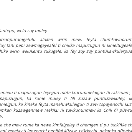
 fantepu, welu zoy müley
txañpüramgetulu alüken wirin mew, feyta chumkawnoru
y tañi pepi zewmageyeafel ti chillka mapuzugun ñi kimeltugeafel
ike wirin welukentu tukugele, ka fey zoy zoy püntükawkülerpua
anielu ti mapuzugun feyegün müte txürümnielaigün ñi rakizuam,
mapuzugun, ka rume müley ti fill küzaw püntükawküley, ki
nieigün, ka kiñeke feyta maneluwküleigün ti zew topayenochi k
günamkan küzawgenmew Mekiku ñi tuwkununmew ka Chili ñi püwt
w.
e che mew rume ka newe kimfalgelay ti chemgen ti pu txokiñke c
epi yegelay ti leqgenchi pepilfal küzaw, txürkechi, pekanka püne