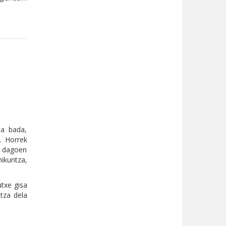
ua bada,
. Horrek
a dagoen
ikuntza,
txe gisa
tza dela