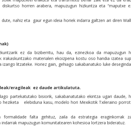
re, diskurtso horren arabera, mapuzugun hizkuntza eta “maputxe e
n dute, nahiz eta gaur egun ideia horiek indarra galtzen ari diren W
nak)
zkuntzarik ez da biziberritu, hau da, ezinezkoa da mapuzugun h
rek irakaskuntzako materialen ekoizpena kostu oso handia izatea su
ia izango litzateke. Horiez gain, gehiago sakabanatuko luke desegin
deak/eragileak ez daude artikulatuta.
go partekatutako bisiorik, sakabanatutako ekintza ugari daude, h
ko heziketa elebiduna kasu, modelo hori Mexikotik Txileraino porro
a formalidade falta gehituz, zaila da estrategia eraginkorrak za
 indarrak mapuzugun komunitatearen kohesioa lortzera bideratuz.