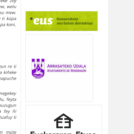
ñeke zoy
ew, welu
rsu mew.
 ti küpa
pa koni,
un re ti
a kiñeke
 mapuche
ünegekey
u, feyta
apuzugun
 fey ñi
uafuy ti
am müte