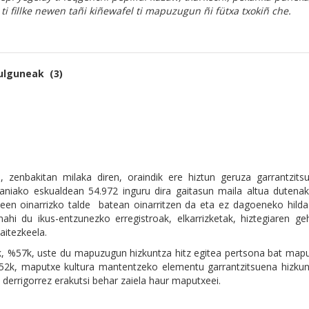
 ti fillke newen tañi kiñewafel ti mapuzugun ñi fütxa txokiñ che.
ulguneak (3)
, zenbakitan milaka diren, oraindik ere hiztun geruza garrantzits
caniako eskualdean 54.972 inguru dira gaitasun maila altua dutenak
ekeen oinarrizko talde batean oinarritzen da eta ez dagoeneko hild
hi du ikus-entzunezko erregistroak, elkarrizketak, hiztegiaren geh
aitezkeela.
, %57k, uste du mapuzugun hizkuntza hitz egitea pertsona bat mapu
%52k, maputxe kultura mantentzeko elementu garrantzitsuena hizkun
derrigorrez erakutsi behar zaiela haur maputxeei.