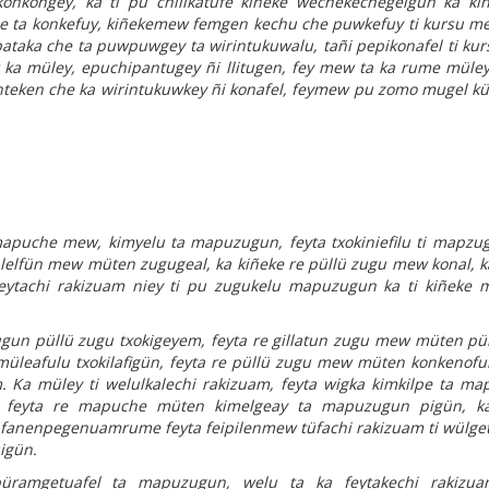
kongey, ka ti pu chillkatufe kiñeke wechekechegeigün ka ki
he ta konkefuy, kiñekemew femgen kechu che puwkefuy ti kursu m
pataka che ta puwpuwgey ta wirintukuwalu, tañi pepikonafel ti ku
ka müley, epuchipantugey ñi llitugen, fey mew ta ka rume müley
enteken che ka wirintukuwkey ñi konafel, feymew pu zomo mugel kü
puche mew, kimyelu ta mapuzugun, feyta txokiniefilu ti mapzug
elfün mew müten zugugeal, ka kiñeke re püllü zugu mew konal, k
eytachi rakizuam niey ti pu zugukelu mapuzugun ka ti kiñeke
ugun püllü zugu txokigeyem, feyta re gillatun zugu mew müten p
 müleafulu txokilafigün, feyta re püllü zugu mew müten konkenoful
 Ka müley ti welulkalechi rakizuam, feyta wigka kimkilpe ta m
 feyta re mapuche müten kimelgeay ta mapuzugun pigün, ka
 fanenpegenuamrume feyta feipilenmew tüfachi rakizuam ti wülget
igün.
ñpüramgetuafel ta mapuzugun, welu ta ka feytakechi rakizu