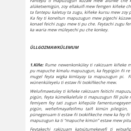
Fantepu ti mapuzugun küzaw mew alünke che kon
alüketxemigün, zoy ellakuifi mew femgen kiñeke c
ta fantepu kaletuy ta zugu, kiñeke kursu mew zoy 
Ka fey ti koneltun mapuzugun mew pigechi küzaw 
konael feichi zugu mew ti pu che. Feytachi zugu f
ka waria mew müleyechi pu che konkey.
ÜLLGOZMAWKÜLEMUM
1.Kiñe:
Rume newenkonküley ti rakizuam kiñeke ma
pu mapuche kimalu mapuzugun, ka feypigün ñi re l
mugel feyta wigka kimlayay ta mapuzugun pi. F
wünenküleyelu ti estaw ñi txokiñkeche mew.
Weluñmawtuley ti kiñeke rakizuam feitichi mapuz
pigün, feyta kümelkalefule ti mapuzugun fill püle
femiyem fey tati zugun kiñepüle famentunegeyem.
pigün, weñeñmayafeiñmu taiñ kimün pileigün,
pünegenuam ti estaw ñi txokiñkeche mew ka fey ñi
mapuzugun ka ti “mapuche kimün” estaw mew pitu
Feytakechi rakizuam katxütumekeyefi ti witxa