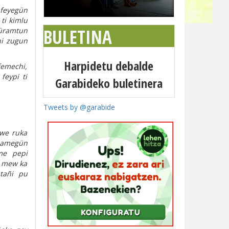
 feyegün
ti kimlu
BULETINA
püramtun
hi zugun
Harpidetu debalde
femechi,
feypi ti
Garabideko buletinera
Tweets by @garabide
uwe ruka
tuamegün
me pepi
n mew ka
tañi pu