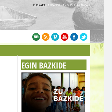
EUSKARA
·
ESPAÑOL
·
ENGLISH
·
FRANÇAIS
EGIN BAZKIDE