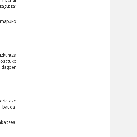
zagutza”
allmapuko
izkuntza
posatuko
da dagoen
orietako
t bat da
baltzea,