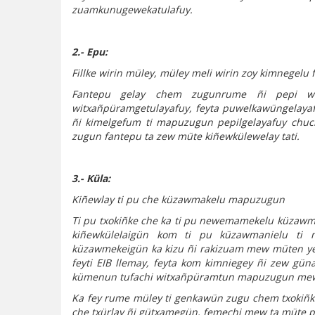
zuamkunugewekatulafuy.
2.- Epu:
Fillke wirin müley, müley meli wirin zoy kimnegelu
Fantepu gelay chem zugunrume ñi pepi wi
witxañpüramgetulayafuy, feyta puwelkawüngelayafu
ñi kimelgefum ti mapuzugun pepilgelayafuy chuch
zugun fantepu ta zew müte kiñewkülewelay tati.
3.- Küla:
Kiñewlay ti pu che küzawmakelu mapuzugun
Ti pu txokiñke che ka ti pu newemamekelu küzawm
kiñewkülelaigün kom ti pu küzawmanielu ti 
küzawmekeigün ka kizu ñi rakizuam mew müten ye
feyti EIB llemay, feyta kom kimniegey ñi zew 
kümenun tufachi witxañpüramtun mapuzugun me
Ka fey rume müley ti genkawün zugu chem txokiñk
che txürlay ñi gütxamegün, femechi mew ta müte p