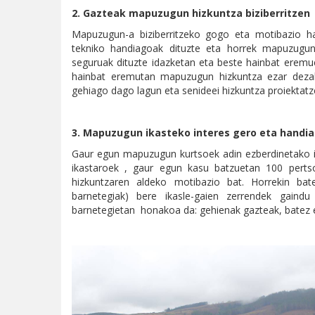
2. Gazteak mapuzugun hizkuntza biziberritzen
Mapuzugun-a biziberritzeko gogo eta motibazio ha
tekniko handiagoak dituzte eta horrek mapuzugun-
seguruak dituzte idazketan eta beste hainbat eremuet
hainbat eremutan mapuzugun hizkuntza ezar dezake
gehiago dago lagun eta senideei hizkuntza proiektatz
3. Mapuzugun ikasteko interes gero eta handi
Gaur egun mapuzugun kurtsoek adin ezberdinetako ika
ikastaroek , gaur egun kasu batzuetan 100 perts
hizkuntzaren aldeko motibazio bat. Horrekin b
barnetegiak) bere ikasle-gaien zerrendek gaindu 
barnetegietan honakoa da: gehienak gazteak, batez e