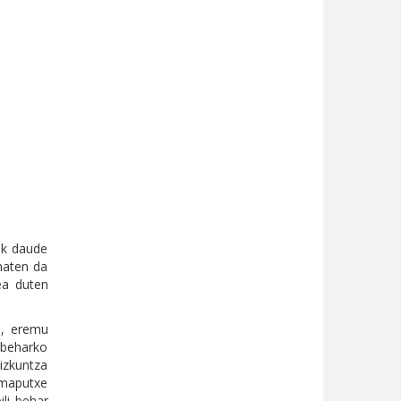
rik daude
ematen da
ea duten
n, eremu
n beharko
hizkuntza
 maputxe
ili behar