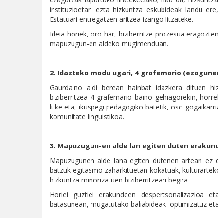
instituzioetan ezta hizkuntza eskubideak landu e
Estatuari entregatzen aritzea izango litzateke.
Ideia horiek, oro har, biziberritze prozesua eragozte
mapuzugun-en aldeko mugimenduan.
2.
Idazteko modu ugari, 4 grafemario (ezagune
Gaurdaino aldi berean hainbat idazkera dituen hi
biziberritzea 4 grafemario baino gehiagorekin, hor
luke eta, ikuspegi pedagogiko batetik, oso gogaikarr
komunitate linguistikoa.
3. Mapuzugun-en alde lan egiten duten erakun
Mapuzugunen alde lana egiten dutenen artean ez da
batzuk egitasmo zaharkituetan kokatuak, kulturarte
hizkuntza minorizatuen biziberritzeari begira.
Horiei guztiei erakundeen despertsonalizazioa et
batasunean, mugatutako baliabideak optimizatuz eta