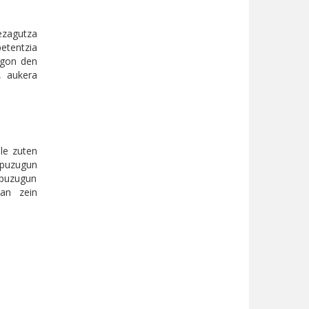
ezagutza
etentzia
 egon den
, aukera
le zuten
apuzugun
apuzugun
tan zein