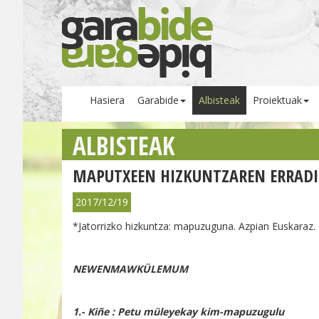
Hasiera
Garabide
Albisteak
Proiektuak
ALBISTEAK
MAPUTXEEN HIZKUNTZAREN ERRADI
2017/12/19
*Jatorrizko hizkuntza: mapuzuguna. Azpian Euskaraz.
NEWENMAWKÜLEMUM
1.- Kiñe :
Petu müleyekay kim-mapuzugulu