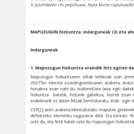
ti püchikelen chi pepiltuwe, feyta küme rüpütulafel
MAPUZUGUN hizkuntza: indarguneak (3) eta ah
Indarguneak
1. Mapuzugun hizkuntza oraindik hitz egiten da
Mapuzugun hizkuntzaren zifrak kritikoak izan arren
1
2007
ko inkesta soziolinguistikoaren arabera, Arau
honakoa esan nahi du: biziberritzea lana egin dait
hizkuntza batetik, hiztunik gabekoa, horrek esan na
erabilerarik ez duten hitzak berreskuratu, etab. egin d
CEP
[1]
-aren arabera inkestatutako maputxe gehienek
definitzeko elementu nagusiena dela. Era berean, 
uste du, eta %56 batek uste du mapuzugun hizkuntza 