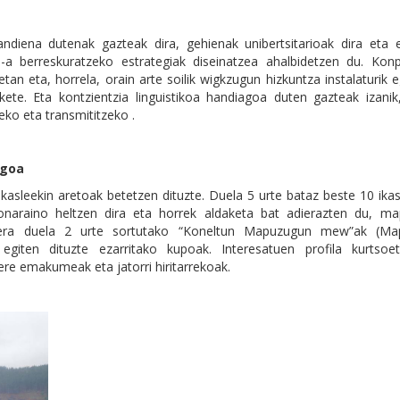
ndiena dutenak gazteak dira, gehienak unibertsitarioak dira eta 
a berreskuratzeko estrategiak diseinatzea ahalbidetzen du. Konp
an eta, horrela, orain arte soilik wigkzugun hizkuntza instalaturik
te. Eta kontzientzia linguistikoa handiagoa duten gazteak izanik
eko eta transmititzeko .
agoa
sleekin aretoak betetzen dituzte. Duela 5 urte bataz beste 10 ikas
onaraino heltzen dira eta horrek aldaketa bat adierazten du, m
atera duela 2 urte sortutako “Koneltun Mapuzugun mew”ak (M
egiten dituzte ezarritako kupoak. Interesatuen profila kurtsoe
re emakumeak eta jatorri hiritarrekoak.