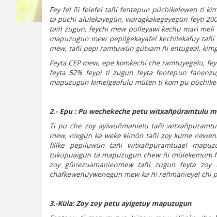
Fey fel ñi felefel tañi fentepun püchikelewen ti
ta püchi alülekayegün, waragkakegeyegün feyti 200
taiñ zugun, feychi mew pülleyawi kechu mari meli
mapuzugun mew pepilgekayafel kechilekafuy tañi
mew, tañi pepi ramtuwün gütxam ñi entugeal, kimg
Feyta CEP mew, epe komkechi che ramtuyegelu, fey
feyta 52% feypi ti zugun feyta fentepun fanenz
mapuzugun kimelgeafulu müten ti kom pu püchikec
2.- Epu :
Pu wechekeche petu witxañpüramtulu 
Ti pu che zoy ayiwuñmanielu tañi witxañpüramtu
mew, niegün ka weke kimün tañi zoy küme newen
fillke pepiluwün tañi witxañpüramtuael map
tukupuaigün ta mapuzugun chew ñi mülekemum fa
zoy günezuamanienmew tañi zugun feyta zoy m
chafkewenüywenegün mew ka ñi reñmanieyel chi 
3.-Küla: Zoy zoy petu ayigetuy mapuzugun