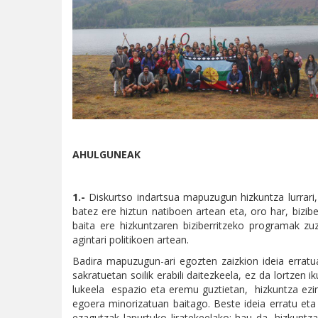
AHULGUNEAK
1.-
Diskurtso indartsua mapuzugun hizkuntza lurrari, es
batez ere hiztun natiboen artean eta, oro har, bizib
baita ere hizkuntzaren biziberritzeko programak zu
agintari politikoen artean.
Badira mapuzugun-ari egozten zaizkion ideia erratua
sakratuetan soilik erabili daitezkeela, ez da lortze
lukeela espazio eta eremu guztietan, hizkuntza ezin 
egoera minorizatuan baitago. Beste ideia erratu eta
ezagutzak lapurtuko liratekeelako; hau da, hizkuntza