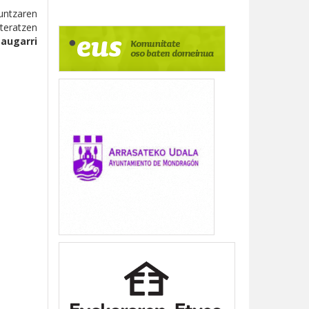
untzaren
ateratzen
augarri