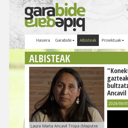
Hasiera
Garabide
Albisteak
Proiektuak
ALBISTEAK
"Konekt
gazteak
bultzat
Ancavil
2026/06/0
Laura Marta Ancavil Tropa (Maputxe