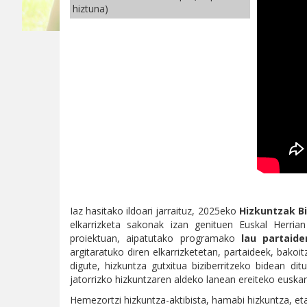
hiztuna)
Iaz hasitako ildoari jarraituz, 2025eko
Hizkuntzak B
elkarrizketa sakonak izan genituen Euskal Herri
proiektuan, aipatutako programako
lau partaide
argitaratuko diren elkarrizketetan, partaideek, bako
digute, hizkuntza gutxitua biziberritzeko bidean di
jatorrizko hizkuntzaren aldeko lanean ereiteko euskar
Hemezortzi hizkuntza-aktibista, hamabi hizkuntza, eta