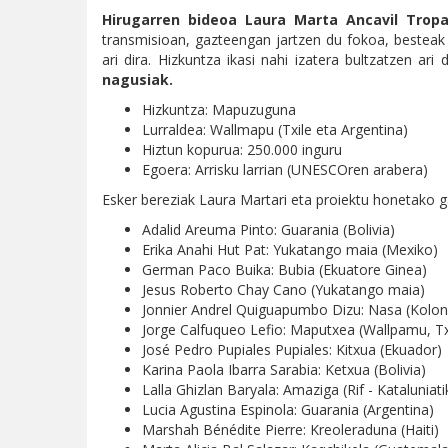
Hirugarren bideoa Laura Marta Ancavil Tropa
transmisioan, gazteengan jartzen du fokoa, besteak 
ari dira. Hizkuntza ikasi nahi izatera bultzatzen a
nagusiak.
Hizkuntza: Mapuzuguna
Lurraldea: Wallmapu (Txile eta Argentina)
Hiztun kopurua: 250.000 inguru
Egoera: Arrisku larrian (UNESCOren arabera)
Esker bereziak Laura Martari eta proiektu honetako ga
Adalid Areuma Pinto: Guarania (Bolivia)
Erika Anahi Hut Pat: Yukatango maia (Mexiko)
German Paco Buika: Bubia (Ekuatore Ginea)
Jesus Roberto Chay Cano (Yukatango maia)
Jonnier Andrel Quiguapumbo Dizu: Nasa (Kolon
Jorge Calfuqueo Lefio: Maputxea (Wallpamu, Tx
José Pedro Pupiales Pupiales: Kitxua (Ekuador)
Karina Paola Ibarra Sarabia: Ketxua (Bolivia)
Lalla Ghizlan Baryala: Amaziga (Rif - Kataluniati
Lucia Agustina Espinola: Guarania (Argentina)
Marshah Bénédite Pierre: Kreoleraduna (Haiti)