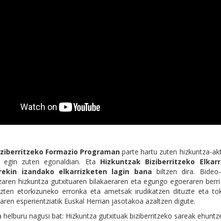
iziberritzeko Formazio Programan
parte hartu zuten hizkuntza-akt
an egin zuten egonaldian. Eta
Hizkuntzak Biziberritzeko Elkarr
rekin izandako elkarrizketen lagin bana
biltzen dira. Bideo-
itzaren hizkuntza gutxituaren bilakaeraren eta egungo egoeraren ber
tuzten etorkizuneko erronka eta ametsak irudikatzen dituzte eta tok
aren esperientziatik Euskal Herrian jasotakoa azaltzen digute.
 helburu nagusi bat: Hizkuntza gutxituak biziberritzeko sareak ehuntz