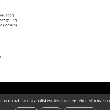
)
Salvador)
aziga (Rif)
a (Mexiko)
k
ioa errazteko eta analisi estatistikoak egiteko. Informazi