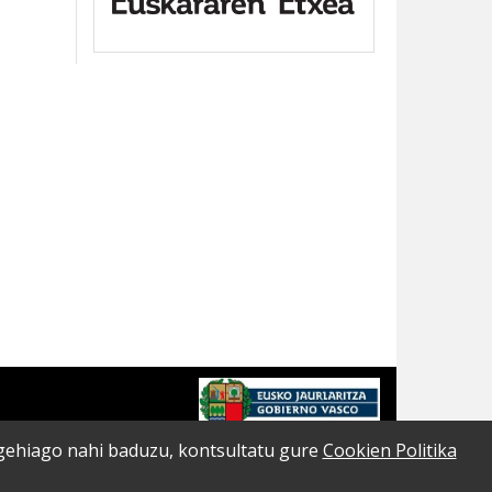
o gehiago nahi baduzu, kontsultatu gure
Cookien Politika