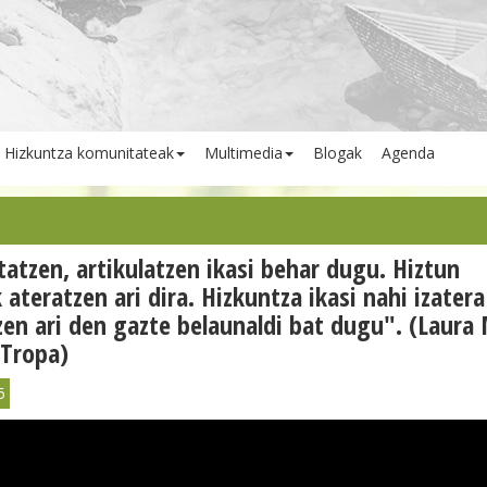
Hizkuntza komunitateak
Multimedia
Blogak
Agenda
atzen, artikulatzen ikasi behar dugu. Hiztun
 ateratzen ari dira. Hizkuntza ikasi nahi izatera
zen ari den gazte belaunaldi bat dugu". (Laura
 Tropa)
5