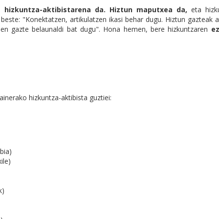
 hizkuntza-aktibistarena da. Hiztun maputxea da,
eta hizk
beste: "Konektatzen, artikulatzen ikasi behar dugu. Hiztun gazteak 
ri den gazte belaunaldi bat dugu". Hona hemen, bere hizkuntzaren
ez
inerako hizkuntza-aktibista guztiei:
bia)
ile)
k)