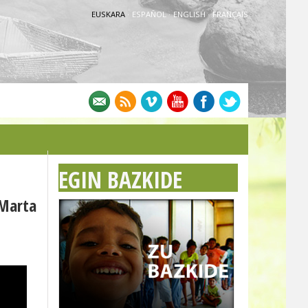
EUSKARA
·
ESPAÑOL
·
ENGLISH
·
FRANÇAIS
EGIN BAZKIDE
 Marta