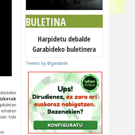
BULETINA
Harpidetu debalde
Garabideko buletinera
Tweets by @garabide
ibistekin
izketak
piluletan
ri ematen
ian toki
ea.